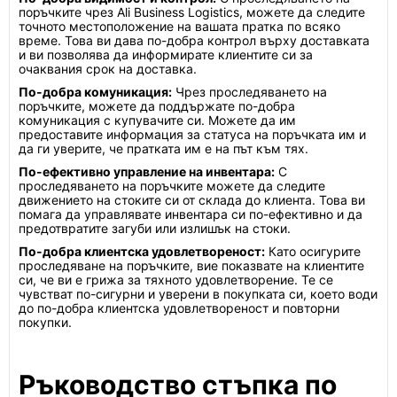
поръчките чрез Ali Business Logistics, можете да следите
точното местоположение на вашата пратка по всяко
време. Това ви дава по-добра контрол върху доставката
и ви позволява да информирате клиентите си за
очаквания срок на доставка.
По-добра комуникация:
Чрез проследяването на
поръчките, можете да поддържате по-добра
комуникация с купувачите си. Можете да им
предоставите информация за статуса на поръчката им и
да ги уверите, че пратката им е на път към тях.
По-ефективно управление на инвентара:
С
проследяването на поръчките можете да следите
движението на стоките си от склада до клиента. Това ви
помага да управлявате инвентара си по-ефективно и да
предотвратите загуби или излишък на стоки.
По-добра клиентска удовлетвореност:
Като осигурите
проследяване на поръчките, вие показвате на клиентите
си, че ви е грижа за тяхното удовлетворение. Те се
чувстват по-сигурни и уверени в покупката си, което води
до по-добра клиентска удовлетвореност и повторни
покупки.
Ръководство стъпка по