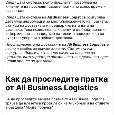
Следящата система, която предлагат, позволява на
клиентите да проследят своите пратки по всяко време и
навсякъде.
Следящата система на
Ali Business Logistics
осигурява
детайлна информация за местоположението на пратката,
статуса на доставката и предварителната дата на
доставка. Това позволява на клиентите да бъдат винаги
информирани за напредъка на техните поръчки и да се
чувстват уверени в нейната доставка.
Проследяването на доставките на
Ali Business Logistics
е
лесно и удобно за всички клиенти. Системата им
осигурява бърз и достоверен начин за следене на
пратките, като гарантира прозрачност и надеждност през
целия процес на доставка.
Как да проследите пратка
от Ali Business Logistics
За да проследите вашата пратка от Ali Business Logistics,
трябва да влезете в профила си на AliExpress и да отидете
в раздела "Моите поръчки".