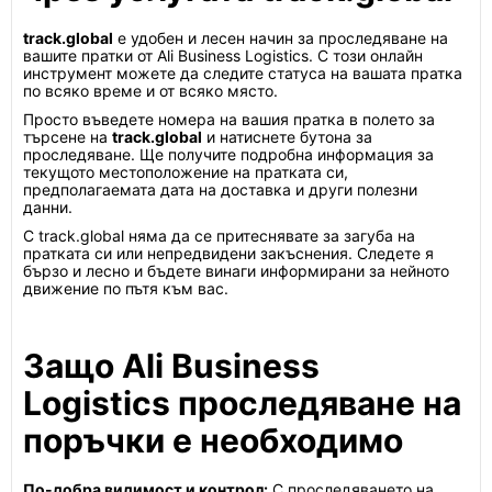
track.global
е удобен и лесен начин за проследяване на
вашите пратки от Ali Business Logistics. С този онлайн
инструмент можете да следите статуса на вашата пратка
по всяко време и от всяко място.
Просто въведете номера на вашия пратка в полето за
търсене на
track.global
и натиснете бутона за
проследяване. Ще получите подробна информация за
текущото местоположение на пратката си,
предполагаемата дата на доставка и други полезни
данни.
С track.global няма да се притеснявате за загуба на
пратката си или непредвидени закъснения. Следете я
бързо и лесно и бъдете винаги информирани за нейното
движение по пътя към вас.
Защо Ali Business
Logistics проследяване на
поръчки е необходимо
По-добра видимост и контрол:
С проследяването на