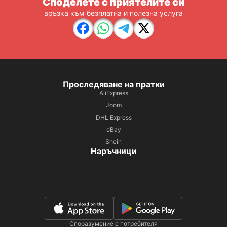
Споделете с приятелите си
връзка към безплатна и полезна услуга
Проследяване на пратки
AliExpress
Joom
DHL Express
eBay
Shein
Наръчници
Споразумение с потребителя