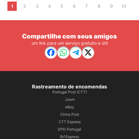
1
2
3
4
5
6
7
8
9
10
Compartilhe com seus amigos
um link para um serviço gratuito e útil
Rastreamento de encomendas
Portugal Post (CTT)
Joom
eBay
China Post
CTT Express
DPD Portugal
Br1Express