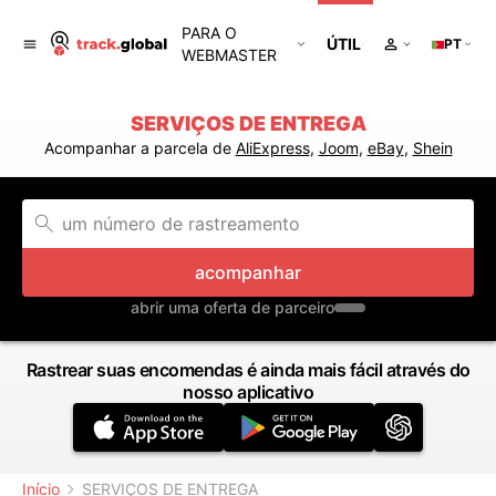
PARA O
ÚTIL
PT
WEBMASTER
SERVIÇOS DE ENTREGA
Acompanhar a parcela de
AliExpress
,
Joom
,
eBay
,
Shein
acompanhar
abrir uma oferta de parceiro
Rastrear suas encomendas é ainda mais fácil através do
nosso aplicativo
Início
SERVIÇOS DE ENTREGA