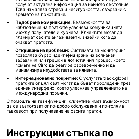
получат актуална информация за нейното състояние.
Това намалява стреса и несигурността, свързани с
времето на пристигане.
Подобрена комуникация:
Възможността за
наблюдение на пратките улеснява комуникацията
между получателя и куриера. Клиентите могат да
планират своите ангажименти, знаейки кога да
очакват пратката.
Откриване на проблеми:
Системата за мониторинг
позволява бързо идентифициране на всякакви
забавяния или грешки в логистичния процес, което
помага на Cirro да реагира своевременно и да
минимизира неудобствата за клиента.
Интернационално покритие:
С услугата track.global,
пратките от цял свят могат да бъдат проследени през
единен интерфейс, което улеснява управлението на
международни поръчки.
С помощта на тези функции, клиентите имат възможност
да се възползват от по-добро обслужване и по-голяма
гъвкавост при получаване на своите пратки.
Инструкции стъпка по