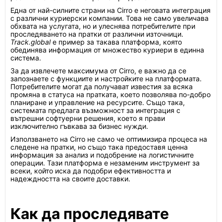
Една от най-силните страни на Cirro е неговата интеграция
с различни куриерски компании. Това не само увеличава
обхвата на услугата, но и улеснява потребителите при
проследяването на пратки от различни източници.
Track.global
е пример за такава платформа, която
обединява информация от множество куриери в единна
система.
За да извлечете максимума от Cirro, е важно да се
запознаете с функциите и настройките на платформата.
Потребителите могат да получават известия за всяка
промяна в статуса на пратката, което позволява по-добро
планиране и управление на ресурсите. Също така,
системата предлага възможност за интеграция с
вътрешни софтуерни решения, което я прави
изключително гъвкава за бизнес нужди.
Използването на Cirro не само че оптимизира процеса на
следене на пратки, но също така предоставя ценна
информация за анализ и подобрение на логистичните
операции. Тази платформа е незаменим инструмент за
всеки, който иска да подобри ефективността и
надеждността на своите доставки.
Как да проследявате