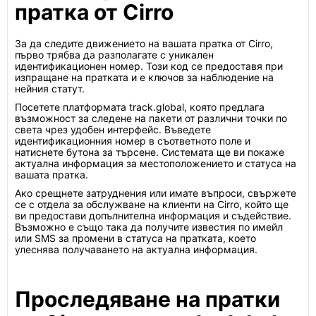
пратка от Cirro
За да следите движението на вашата пратка от Cirro,
първо трябва да разполагате с уникален
идентификационен номер. Този код се предоставя при
изпращане на пратката и е ключов за наблюдение на
нейния статут.
Посетете платформата track.global, която предлага
възможност за следене на пакети от различни точки по
света чрез удобен интерфейс. Въведете
идентификационния номер в съответното поле и
натиснете бутона за търсене. Системата ще ви покаже
актуална информация за местоположението и статуса на
вашата пратка.
Ако срещнете затруднения или имате въпроси, свържете
се с отдела за обслужване на клиенти на Cirro, който ще
ви предостави допълнителна информация и съдействие.
Възможно е също така да получите известия по имейл
или SMS за промени в статуса на пратката, което
улеснява получаването на актуална информация.
Проследяване на пратки