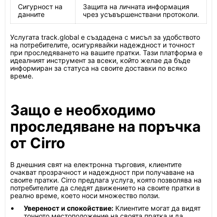
Сигурност на
Защита на личната информация
данните
чрез усъвършенствани протоколи.
Услугата track.global е създадена с мисъл за удобството
на потребителите, осигурявайки надеждност и точност
при проследяването на вашите пратки. Тази платформа е
идеалният инструмент за всеки, който желае да бъде
информиран за статуса на своите доставки по всяко
време.
Защо е необходимо
проследяване на поръчка
от Cirro
В днешния свят на електронна търговия, клиентите
очакват прозрачност и надеждност при получаване на
своите пратки. Cirro предлага услуга, която позволява на
потребителите да следят движението на своите пратки в
реално време, което носи множество ползи.
Увереност и спокойствие:
Клиентите могат да видят
точното местоположение на своята пратка и да