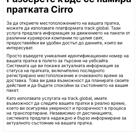
пратката Cirro
За да откриете местоположението на вашата пратка,
можете да използвате платформата track.global. Тази
услуга предлага информация за движението на пакети от
различни куриерски компании по целия свят,
предоставяйки ви удобен достъп до данните, които ви
интересуват.
Просто въведете уникалния идентификационен номер на
вашата пратка в полето за търсене на уебсайта.
Системата ще ви покаже актуалната информация за
статуса на пратката, включително последното
регистрирано местоположение и очакваното време за
доставка. Това ви дава възможност да планирате своите
действия и да бъдете спокойни за състоянието на вашия
пакет.
Като използвате услугата на track.global, имате
възможност да следите вашите пратки в реално време,
което ви осигурява увереност и прозрачност в процеса
на транспортиране. Независимо от дестинацията,
системата предлага надеждно и бързо информиране за
актуалното състояние на вашата пратка.