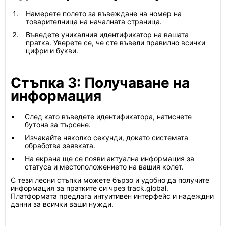
Намерете полето за въвеждане на номер на
товарителница на началната страница.
Въведете уникалния идентификатор на вашата
пратка. Уверете се, че сте въвели правилно всички
цифри и букви.
Стъпка 3: Получаване на
информация
След като въведете идентификатора, натиснете
бутона за търсене.
Изчакайте няколко секунди, докато системата
обработва заявката.
На екрана ще се появи актуална информация за
статуса и местоположението на вашия колет.
С тези лесни стъпки можете бързо и удобно да получите
информация за пратките си чрез track.global.
Платформата предлага интуитивен интерфейс и надеждни
данни за всички ваши нужди.