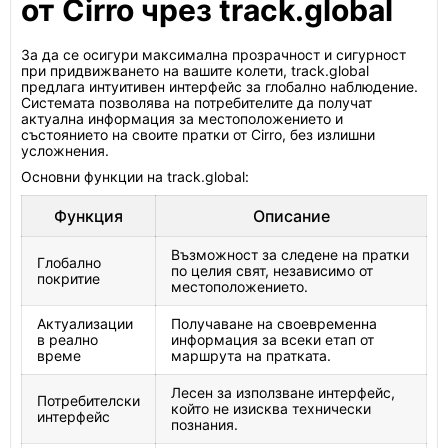
от Cirro чрез track.global
За да се осигури максимална прозрачност и сигурност
при придвижването на вашите колети, track.global
предлага интуитивен интерфейс за глобално наблюдение.
Системата позволява на потребителите да получат
актуална информация за местоположението и
състоянието на своите пратки от Cirro, без излишни
усложнения.
Основни функции на track.global:
Функция
Описание
Възможност за следене на пратки
Глобално
по целия свят, независимо от
покритие
местоположението.
Актуализации
Получаване на своевременна
в реално
информация за всеки етап от
време
маршрута на пратката.
Лесен за използване интерфейс,
Потребителски
който не изисква технически
интерфейс
познания.