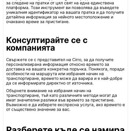
за следене на пратки от цял свят на една единствена
платформа. Този инструмент ви позволява да въведете
уникалния идентификатор на вашата пратка и да получите
детайлна информация за нейното местоположение и
очаквано време за пристигане.
Консултирайте се с
компанията
Свържете се с представител на Cirro, за да получите
персонализирана информация относно времето за
доставка на вашата конкретна поръчка. Понякога, поради
особености на маршрута или избрания начин на
транспортиране, времето може да варира и е най-добре
да се информирате директно от източника.
Обърнете внимание на избрания начин на
транспортиране, тъй като различните методи могат да
имат значителни разлики във времето за пристигане.
Възможно е да изберете експресна услуга, ако времето е
от съществено значение за вас.
Разберете къде се намира