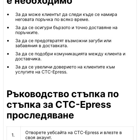
е необходимо
За да може клиентът да следи къде се намира
неговата поръчка по всяко време.
За да се осигури бързото и точно доставяне на
поръчките.
За да се предотвратят възможни загуби или
забавяния в доставката.
За да се подобри комуникацията между клиента и
доставчика.
За да се увеличи доверието на клиентите към
услугите на CTC-Epress.
Ръководство стъпка по
стъпка за CTC-Epress
проследяване
Отворете уебсайта на CTC-Epress и влезте в
1.
своя акаунт.