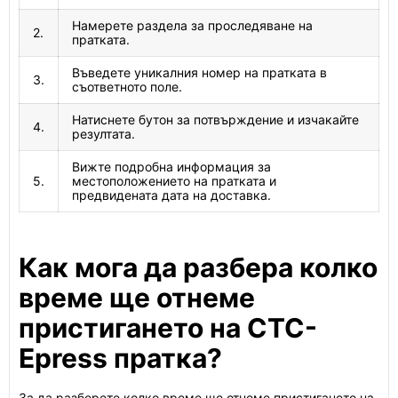
Намерете раздела за проследяване на
2.
пратката.
Въведете уникалния номер на пратката в
3.
съответното поле.
Натиснете бутон за потвърждение и изчакайте
4.
резултата.
Вижте подробна информация за
5.
местоположението на пратката и
предвидената дата на доставка.
Как мога да разбера колко
време ще отнеме
пристигането на CTC-
Epress пратка?
За да разберете колко време ще отнеме пристигането на