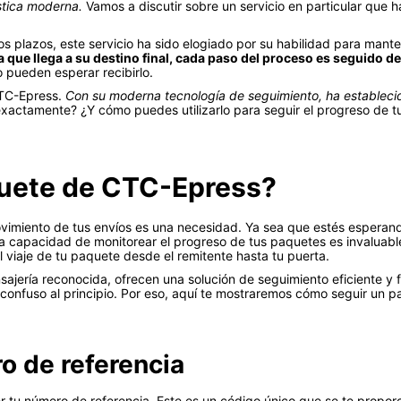
stica moderna.
Vamos a discutir sobre un servicio en particular que 
s plazos, este servicio ha sido elogiado por su habilidad para mante
ue llega a su destino final, cada paso del proceso es seguido de
pueden esperar recibirlo.
CTC-Epress.
Con su moderna tecnología de seguimiento, ha establecid
xactamente? ¿Y cómo puedes utilizarlo para seguir el progreso de 
uete de CTC-Epress?
 movimiento de tus envíos es una necesidad. Ya sea que estés espera
, la capacidad de monitorear el progreso de tus paquetes es invalu
 viaje de tu paquete desde el remitente hasta tu puerta.
ería reconocida, ofrecen una solución de seguimiento eficiente y fá
o confuso al principio. Por eso, aquí te mostraremos cómo seguir u
o de referencia
r tu número de referencia. Este es un código único que se te proporc