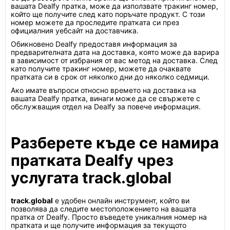
вашата Dealfy пратка, може да използвате тракинг номер,
който ще получите след като поръчате продукт. С този
номер можете да проследите пратката си през
официалния уебсайт на доставчика.
Обикновено Dealfy предоставя информация за
предварителната дата на доставка, която може да варира
в зависимост от избрания от вас метод на доставка. След
като получите тракинг номер, можете да очаквате
пратката си в срок от няколко дни до няколко седмици.
Ако имате въпроси относно времето на доставка на
вашата Dealfy пратка, винаги може да се свържете с
обслужващия отдел на Dealfy за повече информация.
Разберете къде се намира
пратката Dealfy чрез
услугата track.global
track.global
е удобен онлайн инструмент, който ви
позволява да следите местоположението на вашата
пратка от Dealfy. Просто въведете уникалния номер на
пратката и ще получите информация за текущото