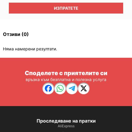
ИЗПРАТЕТЕ
Отзиви
(0)
Няма намерени резултати.
Споделете с приятелите си
връзка към безплатна и полезна услуга
Проследяване на пратки
AliExpress