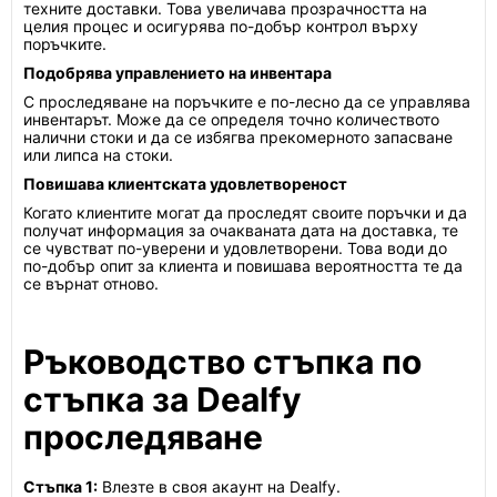
техните доставки. Това увеличава прозрачността на
целия процес и осигурява по-добър контрол върху
поръчките.
Подобрява управлението на инвентара
С проследяване на поръчките е по-лесно да се управлява
инвентарът. Може да се определя точно количеството
налични стоки и да се избягва прекомерното запасване
или липса на стоки.
Повишава клиентската удовлетвореност
Когато клиентите могат да проследят своите поръчки и да
получат информация за очакваната дата на доставка, те
се чувстват по-уверени и удовлетворени. Това води до
по-добър опит за клиента и повишава вероятността те да
се върнат отново.
Ръководство стъпка по
стъпка за Dealfy
проследяване
Стъпка 1:
Влезте в своя акаунт на Dealfy.