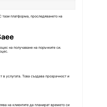
 С тази платформа, проследяването на
Saee
оцес на получаване на поръчките си.
оцес.
т в услугата. Това създава прозрачност и
ява на клиентите да планират времето си