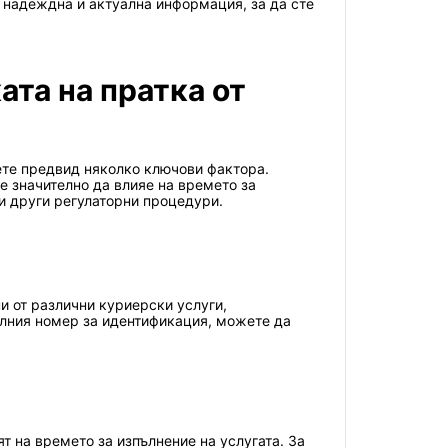
а надеждна и актуална информация, за да сте
ата на пратка от
мете предвид няколко ключови фактора.
 значително да влияе на времето за
и други регулаторни процедури.
и от различни куриерски услуги,
алния номер за идентификация, можете да
т на времето за изпълнение на услугата. За