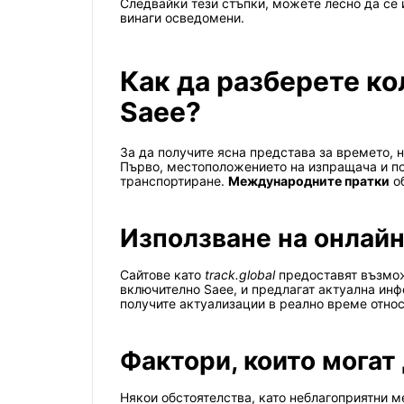
Следвайки тези стъпки, можете лесно да се 
винаги осведомени.
Как да разберете ко
Saee?
За да получите ясна представа за времето, 
Първо, местоположението на изпращача и по
транспортиране.
Международните пратки
об
Използване на онлай
Сайтове като
track.global
предоставят възможн
включително Saee, и предлагат актуална ин
получите актуализации в реално време отно
Фактори, които могат
Някои обстоятелства, като неблагоприятни м