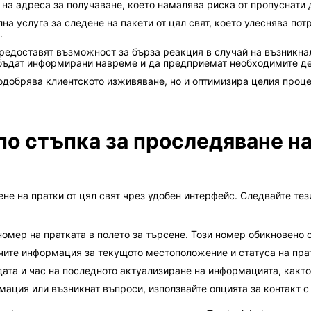
т на адреса за получаване, което намалява риска от пропуснати 
на услуга за следене на пакети от цял свят, което улеснява пот
.
предоставят възможност за бърза реакция в случай на възникна
 бъдат информирани навреме и да предприемат необходимите де
добрява клиентското изживяване, но и оптимизира целия процес 
о стъпка за проследяване на
не на пратки от цял свят чрез удобен интерфейс. Следвайте тези
мер на пратката в полето за търсене. Този номер обикновено 
учите информация за текущото местоположение и статуса на пра
дата и час на последното актуализиране на информацията, как
ация или възникнат въпроси, използвайте опцията за контакт с п