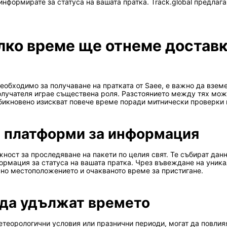
информирате за статуса на вашата пратка. Track.global предлаг
лко време ще отнеме доставк
необходимо за получаване на пратката от Saee, е важно да взе
лучателя играе съществена роля. Разстоянието между тях може
икновено изискват повече време поради митнически проверки 
н платформи за информация
ост за проследяване на пакети по целия свят. Те събират данн
формация за статуса на вашата пратка. Чрез въвеждане на уник
сно местоположението и очакваното време за пристигане.
 да удължат времето
етеорологични условия или празнични периоди, могат да повлияя