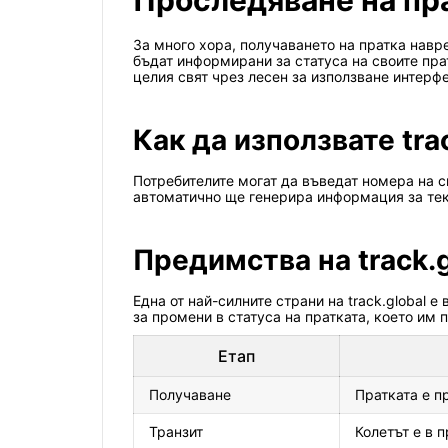
Проследяване на прат
За много хора, получаването на пратка навре
бъдат информирани за статуса на своите прат
целия свят чрез лесен за използване интерф
Как да използвате tra
Потребителите могат да въведат номера на св
автоматично ще генерира информация за тек
Предимства на track.g
Една от най-силните страни на track.global
за промени в статуса на пратката, което им 
Етап
Получаване
Пратката е п
Транзит
Колетът е в 