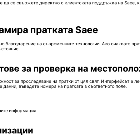
 е да се свържете директно с клиентската поддръжка на Saee,
амира пратката Saee
сно благодарение на съвременните технологии. Ако очаквате пра
ъстояние.
тове за проверка на местопол
ожност за проследяване на пратки от цял свят. Интерфейсът е л
е данни, въведете номера на пратката в съответното поле.
учите информация
лизации