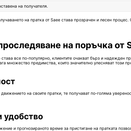
оставена на получателя.
получаването на пратка от Saee става прозрачен и лесен процес.
проследяване на поръчка от 
 става все по-популярно, клиентите очакват бърз и надежден пр
ага множество предимства, които значително улесняват този пр
ност
 движението на своите пратки, те получават по-голяма уверенос
и удобство
ение и прогнозираното време за пристигане на пратката позвол