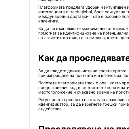
Платформата предлага удобен и интуитивен и
интеграцията с track.global, Saee осигурява
международни доставки. Това е особено поле
клиентите.
За да се възползвате максимално от възможн
помогнат за идентифициране на потенциални
на логистиката също е възможна, което пра
Как да проследявате
За да следите движението на своята пратка,
при изпращане на пратката и е ключов за п
Посетете платформата track.global, която п
предоставения код в съответното поле и нат
местоположение и очаквано време на присти
Регулярната проверка на статуса позволява 
идентификатор, за да избегнете грешки при 
съдействие.