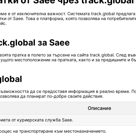
ки от Saee чрез track.global
ме е от изключителна важност. Системата track.global предлага 
ки от Saee. Това е платформа, която позволява на потребителит
ейс.
ck.global за Saee
оята пратка в полето за търсене на сайта track.global. След в
ущото местоположение на пратката, както и за предишните и бъ
lobal
 е възможността да се предоставя информация в реално време. П
позволява да планират по-добре своите действия.
Описание
риета от куриерската служба Saee.
процес на транспортиране към местоназначението.