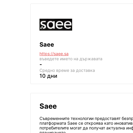
Saee
https://saee.sa
въведете името на държавата
-
Средно време за доставка
10 дни
Saee
Съвременните технологии предоставят безпр
платформата Saee се откроява като иноватив
потребителите могат да получат актуална ин
планирането.