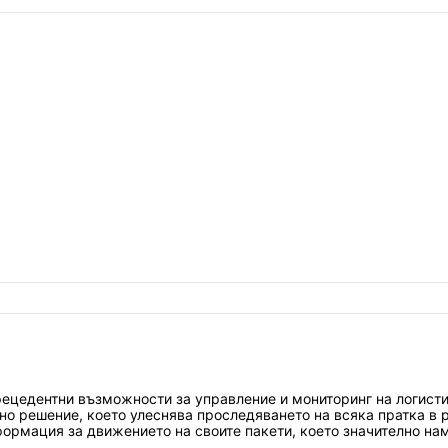
ецедентни възможности за управление и мониторинг на логистич
но решение, което улеснява проследяването на всяка пратка в 
формация за движението на своите пакети, което значително на