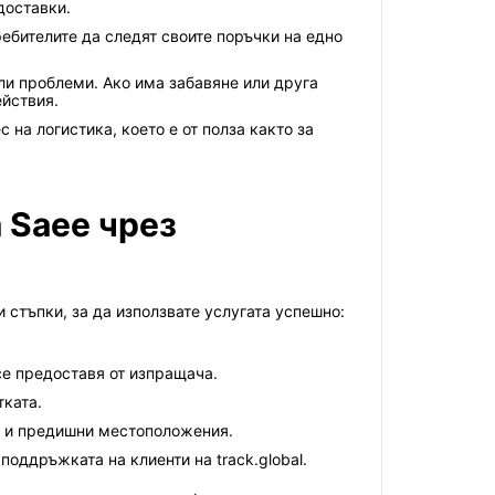
доставки.
ребителите да следят своите поръчки на едно
ли проблеми. Ако има забавяне или друга
йствия.
на логистика, което е от полза както за
 Saee чрез
 стъпки, за да използвате услугата успешно:
се предоставя от изпращача.
тката.
то и предишни местоположения.
оддръжката на клиенти на track.global.