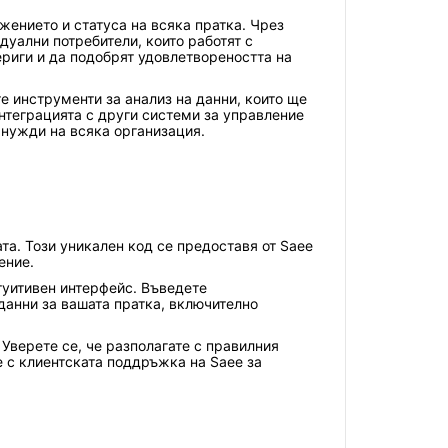
жението и статуса на всяка пратка. Чрез
идуални потребители, които работят с
ериги и да подобрят удовлетвореността на
е инструменти за анализ на данни, които ще
нтеграцията с други системи за управление
 нужди на всяка организация.
та. Този уникален код се предоставя от Saee
ение.
нтуитивен интерфейс. Въведете
данни за вашата пратка, включително
Уверете се, че разполагате с правилния
е с клиентската поддръжка на Saee за