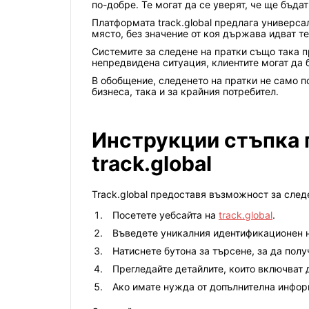
по-добре. Те могат да се уверят, че ще бъда
Платформата track.global предлага универсал
място, без значение от коя държава идват те
Системите за следене на пратки също така 
непредвидена ситуация, клиентите могат да
В обобщение, следенето на пратки не само по
бизнеса, така и за крайния потребител.
Инструкции стъпка п
track.global
Track.global предоставя възможност за следе
Посетете уебсайта на
track.global
.
Въведете уникалния идентификационен но
Натиснете бутона за търсене, за да пол
Прегледайте детайлите, които включват 
Ако имате нужда от допълнителна информ