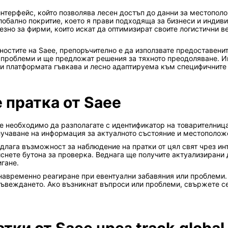
нтерфейс, който позволява лесен достъп до данни за местополо
 глобално покритие, което я прави подходяща за бизнеси и индив
зно за фирми, които искат да оптимизират своите логистични в
остите на Saee, препоръчително е да използвате предоставенит
 проблеми и ще предложат решения за тяхното преодоляване. И
ви платформата гъвкава и лесно адаптируема към специфичните
 пратка от Saee
 е необходимо да разполагате с идентификатор на товарителница
олучаване на информация за актуалното състояние и местополож
редлага възможност за наблюдение на пратки от цял свят чрез и
иснете бутона за проверка. Веднага ще получите актуализирани 
гане.
навременно реагиране при евентуални забавяния или проблеми. 
въвеждането. Ако възникнат въпроси или проблеми, свържете с