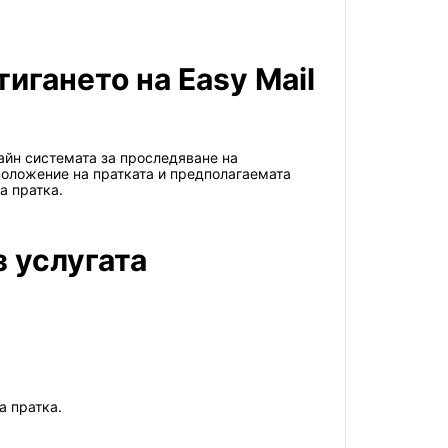
игането на Easy Mail
лайн системата за проследяване на
положение на пратката и предполагаемата
а пратка.
з услугата
а пратка.