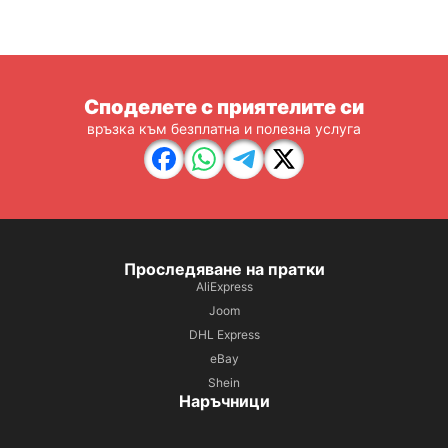
Споделете с приятелите си
връзка към безплатна и полезна услуга
Проследяване на пратки
AliExpress
Joom
DHL Express
eBay
Shein
Наръчници