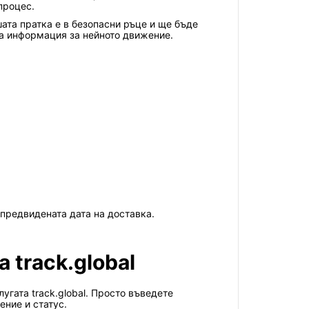
процес.
шата пратка е в безопасни ръце и ще бъде
на информация за нейното движение.
предвидената дата на доставка.
 track.global
угата track.global. Просто въведете
ние и статус.