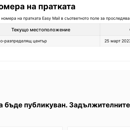
омера на пратката
 номера на пратката Easy Mail в съответното поле за проследява
Текущо местоположение
во-разпределящ център
25 март 202
а бъде публикуван. Задължителните