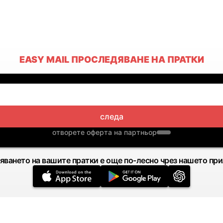
EASY MAIL ПРОСЛЕДЯВАНЕ НА ПРАТКИ
следа
отворете оферта на партньор
яването на вашите пратки е още по-лесно чрез нашето пр