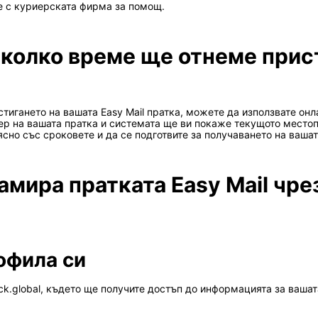
е с куриерската фирма за помощ.
 колко време ще отнеме прист
тигането на вашата Easy Mail пратка, можете да използвате он
ер на вашата пратка и системата ще ви покаже текущото место
сно със сроковете и да се подготвите за получаването на вашат
амира пратката Easy Mail чре
рофила си
ck.global, където ще получите достъп до информацията за вашат