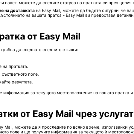
и пакет, можете да следите статуса на пратката си през целия 
е на доставката
на Easy Mail, можете да бъдете сигурни, че ва
състоянието на вашата пратка - Easy Mail ви предоставя детайл
ратка от Easy Mail
, трябва да следвате следните стъпки:
 на пратката.
 съответното поле.
кайте резултата.
те информация за текущото местоположение на вашата пратка и 
ки от Easy Mail чрез услугата
sy Mail, можете да я проследите по всяко време, използвайки усл
ното поле и ще получите информация за текущото ѝ местоположе