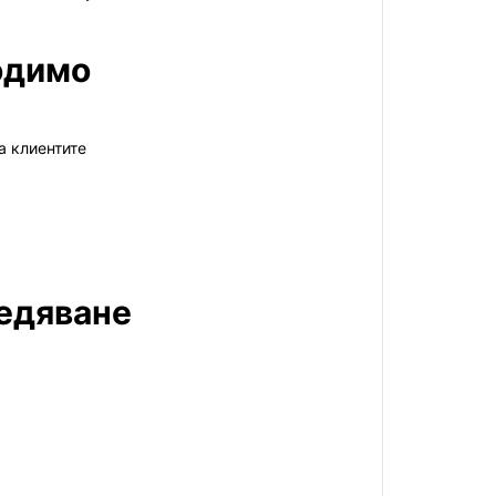
одимо
а клиентите
ледяване