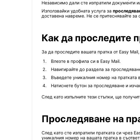
Независимо дали сте изпратили документи ил
Използвайки удобната услуга за
проследяван
доставена навреме. Не се притеснявайте за 
Как да проследите п
За да проследите вашата пратка от Easy Mail
Влезте в профила си в Easy Mail.
Навигирайте до раздела за проследяване
Въведете уникалния номер на пратката в
Натиснете бутон за проследяване и изча
След като изпълните тези стъпки, ще получи
Проследяване на прат
След като сте изпратили пратката си чрез Ea
уникалния номер на вашата пратка в съответ