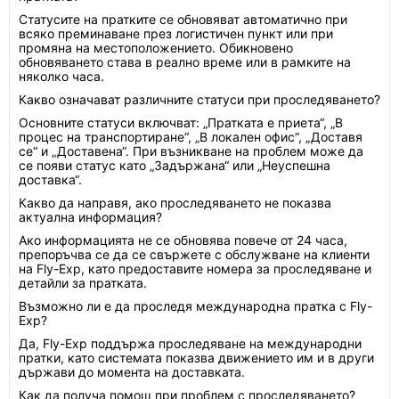
Статусите на пратките се обновяват автоматично при
всяко преминаване през логистичен пункт или при
промяна на местоположението. Обикновено
обновяването става в реално време или в рамките на
няколко часа.
Какво означават различните статуси при проследяването?
Основните статуси включват: „Пратката е приета“, „В
процес на транспортиране“, „В локален офис“, „Доставя
се“ и „Доставена“. При възникване на проблем може да
се появи статус като „Задържана“ или „Неуспешна
доставка“.
Какво да направя, ако проследяването не показва
актуална информация?
Ако информацията не се обновява повече от 24 часа,
препоръчва се да се свържете с обслужване на клиенти
на Fly-Exp, като предоставите номера за проследяване и
детайли за пратката.
Възможно ли е да проследя международна пратка с Fly-
Exp?
Да, Fly-Exp поддържа проследяване на международни
пратки, като системата показва движението им и в други
държави до момента на доставката.
Как да получа помощ при проблем с проследяването?