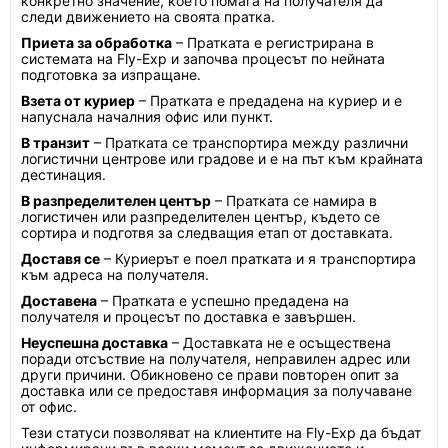
конкретно значение, което помага на получателя да
следи движението на своята пратка.
Приета за обработка
– Пратката е регистрирана в
системата на Fly-Exp и започва процесът по нейната
подготовка за изпращане.
Взета от куриер
– Пратката е предадена на куриер и е
напуснала началния офис или пункт.
В транзит
– Пратката се транспортира между различни
логистични центрове или градове и е на път към крайната
дестинация.
В разпределителен център
– Пратката се намира в
логистичен или разпределителен център, където се
сортира и подготвя за следващия етап от доставката.
Доставя се
– Куриерът е поел пратката и я транспортира
към адреса на получателя.
Доставена
– Пратката е успешно предадена на
получателя и процесът по доставка е завършен.
Неуспешна доставка
– Доставката не е осъществена
поради отсъствие на получателя, неправилен адрес или
други причини. Обикновено се прави повторен опит за
доставка или се предоставя информация за получаване
от офис.
Тези статуси позволяват на клиентите на Fly-Exp да бъдат