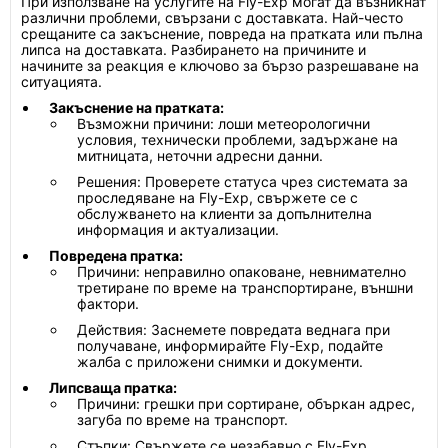
При използване на услугите на Fly-Exp могат да възникнат
различни проблеми, свързани с доставката. Най-често
срещаните са закъснение, повреда на пратката или пълна
липса на доставката. Разбирането на причините и
начините за реакция е ключово за бързо разрешаване на
ситуацията.
Закъснение на пратката:
Възможни причини: лоши метеорологични
условия, технически проблеми, задържане на
митницата, неточни адресни данни.
Решения: Проверете статуса чрез системата за
проследяване на Fly-Exp, свържете се с
обслужването на клиенти за допълнителна
информация и актуализации.
Повредена пратка:
Причини: неправилно опаковане, невнимателно
третиране по време на транспортиране, външни
фактори.
Действия: Заснемете повредата веднага при
получаване, информирайте Fly-Exp, подайте
жалба с приложени снимки и документи.
Липсваща пратка:
Причини: грешки при сортиране, объркан адрес,
загуба по време на транспорт.
Стъпки: Свържете се незабавно с Fly-Exp,