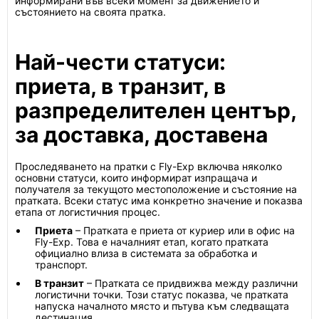
информирани във всеки момент за движението и
състоянието на своята пратка.
Най-чести статуси:
приета, в транзит, в
разпределителен център,
за доставка, доставена
Проследяването на пратки с Fly-Exp включва няколко
основни статуси, които информират изпращача и
получателя за текущото местоположение и състояние на
пратката. Всеки статус има конкретно значение и показва
етапа от логистичния процес.
Приета
– Пратката е приета от куриер или в офис на
Fly-Exp. Това е началният етап, когато пратката
официално влиза в системата за обработка и
транспорт.
В транзит
– Пратката се придвижва между различни
логистични точки. Този статус показва, че пратката
напуска началното място и пътува към следващата
дестинация.