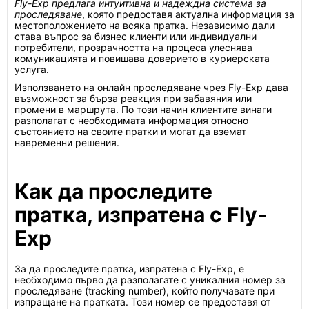
Fly-Exp предлага интуитивна и надеждна система за
проследяване
, която предоставя актуална информация за
местоположението на всяка пратка. Независимо дали
става въпрос за бизнес клиенти или индивидуални
потребители, прозрачността на процеса улеснява
комуникацията и повишава доверието в куриерската
услуга.
Използването на онлайн проследяване чрез Fly-Exp дава
възможност за бърза реакция при забавяния или
промени в маршрута. По този начин клиентите винаги
разполагат с необходимата информация относно
състоянието на своите пратки и могат да вземат
навременни решения.
Как да проследите
пратка, изпратена с Fly-
Exp
За да проследите пратка, изпратена с Fly-Exp, е
необходимо първо да разполагате с уникалния номер за
проследяване (tracking number), който получавате при
изпращане на пратката. Този номер се предоставя от