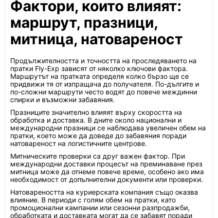
Фактори, които влияят:
маршрут, празници,
митница, натовареност
Продължителността и точността на проследяването на
пратки Fly-Exp зависят от няколко ключови фактора.
Маршрутът на пратката определя колко бързо ще се
придвижи тя от изпращача до получателя. По-дългите и
по-сложни маршрути често водят до повече междинни
спирки и възможни забавяния.
Празниците значително влияят върху скоростта на
обработка и доставка. В дните около национални и
международни празници се наблюдава увеличен обем на
пратки, което може да доведе до забавяния поради
натовареност на логистичните центрове.
Митническите проверки са друг важен фактор. При
международни доставки процесът на преминаване през
митница може да отнеме повече време, особено ако има
необходимост от допълнителни документи или проверки.
Натовареността на куриерската компания също оказва
влияние. В периоди с голям обем на пратки, като
промоционални кампании или сезонни разпродажби,
обработката и доставката могат да се забавят поради