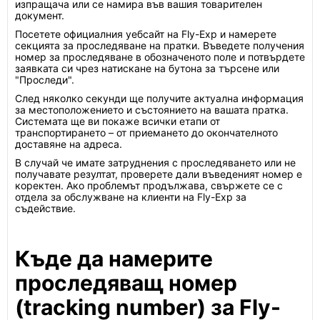
изпращача или се намира във вашия товарителен
документ.
Посетете официалния уебсайт на Fly-Exp и намерете
секцията за проследяване на пратки. Въведете получения
номер за проследяване в обозначеното поле и потвърдете
заявката си чрез натискане на бутона за търсене или
"Проследи".
След няколко секунди ще получите актуална информация
за местоположението и състоянието на вашата пратка.
Системата ще ви покаже всички етапи от
транспортирането – от приемането до окончателното
доставяне на адреса.
В случай че имате затруднения с проследяването или не
получавате резултат, проверете дали въведеният номер е
коректен. Ако проблемът продължава, свържете се с
отдела за обслужване на клиенти на Fly-Exp за
съдействие.
Къде да намерите
проследяващ номер
(tracking number) за Fly-