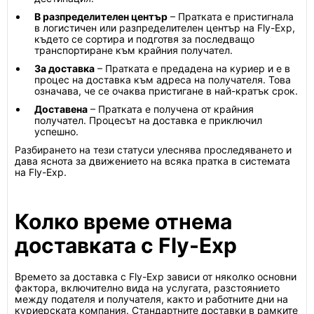
В разпределителен център
– Пратката е пристигнала
в логистичен или разпределителен център на Fly-Exp,
където се сортира и подготвя за последващо
транспортиране към крайния получател.
За доставка
– Пратката е предадена на куриер и е в
процес на доставка към адреса на получателя. Това
означава, че се очаква пристигане в най-кратък срок.
Доставена
– Пратката е получена от крайния
получател. Процесът на доставка е приключил
успешно.
Разбирането на тези статуси улеснява проследяването и
дава яснота за движението на всяка пратка в системата
на Fly-Exp.
Колко време отнема
доставката с Fly-Exp
Времето за доставка с Fly-Exp зависи от няколко основни
фактора, включително вида на услугата, разстоянието
между подателя и получателя, както и работните дни на
куриерската компания. Стандартните доставки в рамките