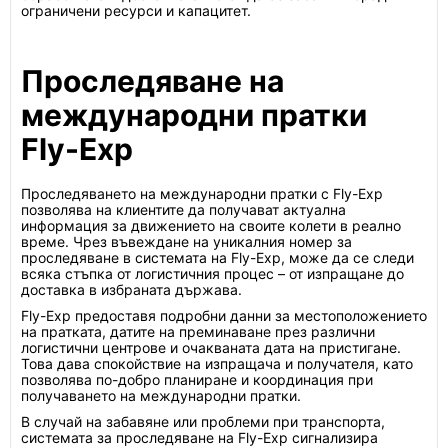
ограничени ресурси и капацитет.
Проследяване на
международни пратки
Fly-Exp
Проследяването на международни пратки с Fly-Exp
позволява на клиентите да получават актуална
информация за движението на своите колети в реално
време. Чрез въвеждане на уникалния номер за
проследяване в системата на Fly-Exp, може да се следи
всяка стъпка от логистичния процес – от изпращане до
доставка в избраната държава.
Fly-Exp предоставя подробни данни за местоположението
на пратката, датите на преминаване през различни
логистични центрове и очакваната дата на пристигане.
Това дава спокойствие на изпращача и получателя, като
позволява по-добро планиране и координация при
получаването на международни пратки.
В случай на забавяне или проблеми при транспорта,
системата за проследяване на Fly-Exp сигнализира