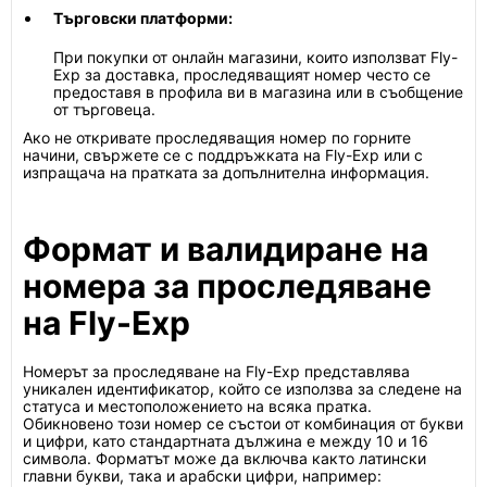
Търговски платформи:
При покупки от онлайн магазини, които използват Fly-
Exp за доставка, проследяващият номер често се
предоставя в профила ви в магазина или в съобщение
от търговеца.
Ако не откривате проследяващия номер по горните
начини, свържете се с поддръжката на Fly-Exp или с
изпращача на пратката за допълнителна информация.
Формат и валидиране на
номера за проследяване
на Fly-Exp
Номерът за проследяване на Fly-Exp представлява
уникален идентификатор, който се използва за следене на
статуса и местоположението на всяка пратка.
Обикновено този номер се състои от комбинация от букви
и цифри, като стандартната дължина е между 10 и 16
символа. Форматът може да включва както латински
главни букви, така и арабски цифри, например: