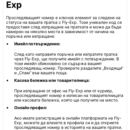
Exp
Проследяващият номер е ключов елемент за следене на
статуса на вашата пратка с Fly-Exp. Този уникален код се
предоставя след изпращане на пратката и може да бъде
намерен на няколко места в зависимост от начина на
поръчка или изпращане:
Имейл потвърждение:
След като направите поръчка или изпратите пратка
чрез Fly-Exp, ще получите имейл с потвърждение. В
този имейл обикновено се съдържа вашият
проследяващ номер. Проверете разделите „Входящи“
и „Спам“ във вашата поща.
Касова бележка или товарителница:
При изпращане от офис на Fly-Exp или от куриер,
проследяващият номер е изписан на товарителницата
или касовата бележка, която ще получите на място.
Онлайн профил:
Ако имате регистрация в онлайн платформата на Fly-
Exp, можете да влезете в профила си и да откриете
проследяващия номер в историята на вашите пратки.