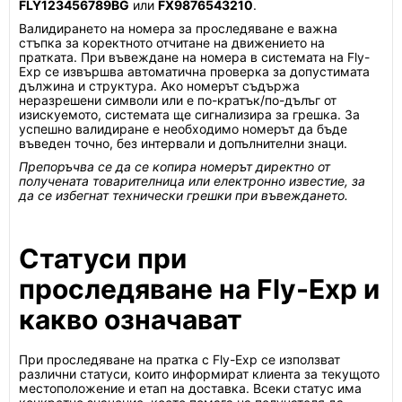
FLY123456789BG
или
FX9876543210
.
Валидирането на номера за проследяване е важна
стъпка за коректното отчитане на движението на
пратката. При въвеждане на номера в системата на Fly-
Exp се извършва автоматична проверка за допустимата
дължина и структура. Ако номерът съдържа
неразрешени символи или е по-кратък/по-дълъг от
изискуемото, системата ще сигнализира за грешка. За
успешно валидиране е необходимо номерът да бъде
въведен точно, без интервали и допълнителни знаци.
Препоръчва се да се копира номерът директно от
получената товарителница или електронно известие, за
да се избегнат технически грешки при въвеждането.
Статуси при
проследяване на Fly-Exp и
какво означават
При проследяване на пратка с Fly-Exp се използват
различни статуси, които информират клиента за текущото
местоположение и етап на доставка. Всеки статус има