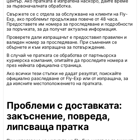
център. Ако пратката е изпратена наскоро, дайте време
за първоначалната обработка.
Свържете се с отдела за обслужване на клиенти на Fly-
Exp, ако проблемът продължава повече от 48 часа.
Предоставете им номера за проследяване и подробности
за поръчката, за да получат актуална информация.
Проверете дали изпращачът е предоставил правилен и
валиден номер за проследяване. При съмнения се
обърнете и към изпращача за потвърждение.
В случай че пратката се обработва от партньорска
куриерска компания, опитайте да проследите номера и
през нейната официална страница.
Ако всички тези стъпки не дадат резултат, поискайте
официално разследване от Fly-Exp или от изпращача, за
да изясните местоположението на пратката.
Проблеми с доставката:
закъснение, повреда,
липсваща пратка