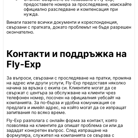
предоставете номера за проследяване, изискайте
официално разследване и компенсация при
нужда.
Винаги пазете всички документи и кореспонденция,
свързани с пратката, докато проблемът не бъде разрешен
окончателно.
Контакти и поддръжка на
Fly-Exp
За въпроси, свързани с проследяване на пратки, промяна
на адрес или други услуги, Fly-Exp предоставя няколко
начина за връзка с екипа си. Клиентите могат да се
свържат с центъра за обслужване на клиенти чрез
телефонен номер, посочен на официалния уебсайт на
компанията. За по-бърза и удобна комуникация се
предлага и имейл адрес, на който могат да се изпращат
запитвания по всяко време.
Fly-Exp разполага с онлайн форма за контакт, която
позволява на клиентите да опишат проблема си или да
зададат конкретен въпрос. След изпращане на
формуляра, служител на компанията се свързва с