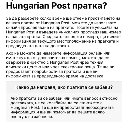
Hungarian Post пратка?
За да разберете колко време ще отнеме пристигането на
вашата пратка от Hungarian Post, можете да използвате
онлайн проследяване на пратките. Посетете уебсайта на
Hungarian Post и въведете уникалния проследяващ номер
на вашата пратка. След като въведете номера, ще видите
информация за текущото местоположение на пратката и
предвидената дата на доставка.
Ако не можете да намерите информация онлайн или
имате нужда от допълнителна помощ, можете да се
свържете директно с Hungarian Post чрез техния
клиентски център или чрез електронна поща. Те ще ви
предоставят подробности за пратката и ще ви
информират за предвиденото време на доставка.
Какво да направя, ако пратката се забави?
Ако пратката ви се забави или имате въпроси относно
доставката, не се колебайте да се свържете с
Hungarian Post. Те ще ви предоставят необходимата
информация и ще ви помогнат да решите всяко
евентуално забавяне.