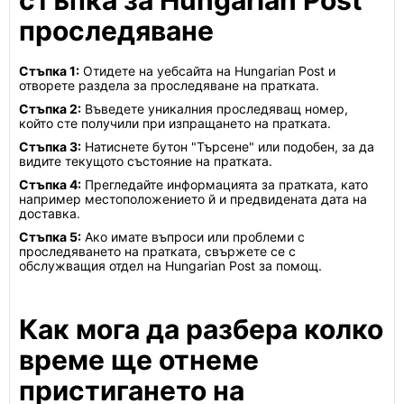
стъпка за Hungarian Post
проследяване
Стъпка 1:
Отидете на уебсайта на Hungarian Post и
отворете раздела за проследяване на пратката.
Стъпка 2:
Въведете уникалния проследяващ номер,
който сте получили при изпращането на пратката.
Стъпка 3:
Натиснете бутон "Търсене" или подобен, за да
видите текущото състояние на пратката.
Стъпка 4:
Прегледайте информацията за пратката, като
например местоположението й и предвидената дата на
доставка.
Стъпка 5:
Ако имате въпроси или проблеми с
проследяването на пратката, свържете се с
обслужващия отдел на Hungarian Post за помощ.
Как мога да разбера колко
време ще отнеме
пристигането на