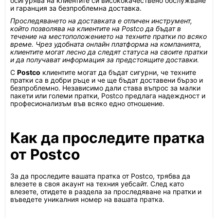
осигурява на клиентите си висококачествено обслужване
и гаранция за безпроблемна доставка.
Проследяването на доставката е отличен инструмент,
който позволява на клиентите на Postco да бъдат в
течение на местоположението на техните пратки по всяко
време. Чрез удобната онлайн платформа на компанията,
клиентите могат лесно да следят статуса на своите пратки
и да получават информация за предстоящите доставки.
С
Postco
клиентите могат да бъдат сигурни, че техните
пратки са в добри ръце и че ще бъдат доставени бързо и
безпроблемно. Независимо дали става въпрос за малки
пакети или големи пратки, Postco предлага надеждност и
професионализъм във всяко едно отношение.
Как да проследите пратка
от Postco
За да проследите вашата пратка от Postco, трябва да
влезете в своя акаунт на техния уебсайт. След като
влезете, отидете в раздела за проследяване на пратки и
въведете уникалния номер на вашата пратка.