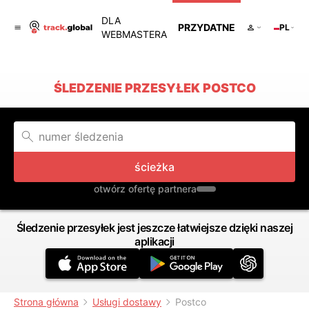
DLA
PRZYDATNE
PL
WEBMASTERA
ŚLEDZENIE PRZESYŁEK POSTCO
ścieżka
otwórz ofertę partnera
Śledzenie przesyłek jest jeszcze łatwiejsze dzięki naszej
aplikacji
Strona główna
Usługi dostawy
Postco