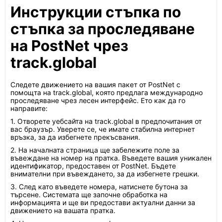
Инструкции стъпка по
стъпка за проследяване
на PostNet чрез
track.global
Следете движението на вашия пакет от PostNet с
помощта на track.global, която предлага международно
проследяване чрез лесен интерфейс. Ето как да го
направите:
1. Отворете уебсайта на track.global в предпочитания от
вас браузър. Уверете се, че имате стабилна интернет
връзка, за да избегнете прекъсвания.
2. На началната страница ще забележите поле за
въвеждане на номер на пратка. Въведете вашия уникален
идентификатор, предоставен от PostNet. Бъдете
внимателни при въвеждането, за да избегнете грешки.
3. След като въведете номера, натиснете бутона за
търсене. Системата ще започне обработка на
информацията и ще ви предостави актуални данни за
движението на вашата пратка.