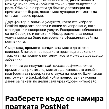
между началната и крайната точка играе съществена
роля. Обичайно е пратки до близки дестинации да
пристигат по-бързо, докато международните могат да
отнемат повече време.
Друг фактор е
типът на услугата
, която сте избрали.
PostNet предлага различни опции за изпращане, като
стандартни и експресни услуги. Експресните обикновено
са по-бързи, но и по-скъпи. Информацията за всяка
услуга може да бъде намерена на официалния сайт на
компанията.
Също така,
времето на годината
може да окаже
влияние. В пикови периоди като празници и ваканции,
трафикът на пратки е по-голям, което може да доведе до
забавяния.
Накрая, за да получите
най-точната информация
за
времето на пристигане, можете да използвате онлайн
платформи за проверка на статуса на пратки. Един такъв
инструмент е track.global, който предоставя актуални
данни за пакети по целия свят чрез удобен интерфейс.
Разберете къде се намира
пратката PostNet