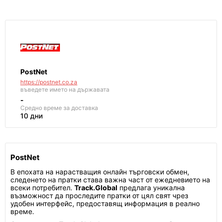
PostNet
https://postnet.co.za
въведете името на държавата
-
Средно време за доставка
10 дни
PostNet
В епохата на нарастващия онлайн търговски обмен,
следенето на пратки става важна част от ежедневието на
всеки потребител.
Track.Global
предлага уникална
възможност да проследите пратки от цял свят чрез
удобен интерфейс, предоставящ информация в реално
време.