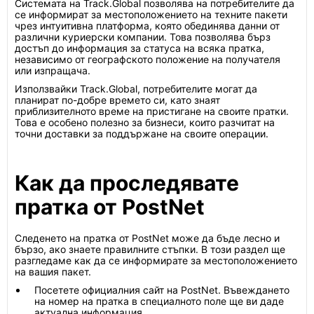
Системата на Track.Global позволява на потребителите да
се информират за местоположението на техните пакети
чрез интуитивна платформа, която обединява данни от
различни куриерски компании. Това позволява бърз
достъп до информация за статуса на всяка пратка,
независимо от географското положение на получателя
или изпращача.
Използвайки Track.Global, потребителите могат да
планират по-добре времето си, като знаят
приблизителното време на пристигане на своите пратки.
Това е особено полезно за бизнеси, които разчитат на
точни доставки за поддържане на своите операции.
Как да проследявате
пратка от PostNet
Следенето на пратка от PostNet може да бъде лесно и
бързо, ако знаете правилните стъпки. В този раздел ще
разгледаме как да се информирате за местоположението
на вашия пакет.
Посетете официалния сайт на PostNet. Въвеждането
на номер на пратка в специалното поле ще ви даде
актуална информация.