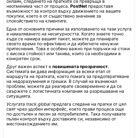
онлайн, следенето на пратките се превръща в
неотменима част от процеса.
PostNet
предоставя
възможност за контрол върху движението на вашите
покупки, което е от съществено значение за
спокойствието на клиентите.
Една от основните причини за използването на тази услуга
е
намаляването на несигурността
. Когато знаете точно
къде се намира вашият пакет, можете да планирате
своето време по-ефективно и да избегнете ненужни
притеснения. Това е особено важно при поръчки на стоки
с висока стойност или такива, които са необходими в
конкретен срок.
Друг важен аспект е
повишената прозрачност
.
Системата ви дава информация за всеки етап от
маршрута на пратката, което помага за предотвратяване
на недоразумения и грешки. В случай на възникнал
проблем, можете да реагирате своевременно и да се
свържете с логистичната компания за разрешаване на
ситуацията.
Услугата track.global
предлага следене на пратки от цял
свят чрез удобен интерфейс, което прави процеса още
по-достъпен и лесен за потребителите. Така получавате
пълен контрол върху доставките си, независимо от
местонахождението им.