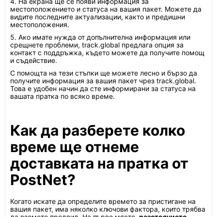
4. На екрана ще се появи информация за
местоположението и статуса на вашия пакет. Можете да
видите последните актуализации, както и предишни
местоположения.
5. Ако имате нужда от допълнителна информация или
срещнете проблеми, track.global предлага опция за
контакт с поддръжка, където можете да получите помощ
и съдействие.
С помощта на тези стъпки ще можете лесно и бързо да
получите информация за вашия пакет чрез track.global.
Това е удобен начин да сте информирани за статуса на
вашата пратка по всяко време.
Как да разберете колко
време ще отнеме
доставката на пратка от
PostNet?
Когато искате да определите времето за пристигане на
вашия пакет, има няколко ключови фактора, които трябва
да вземете предвид. На първо място,
разстоянието