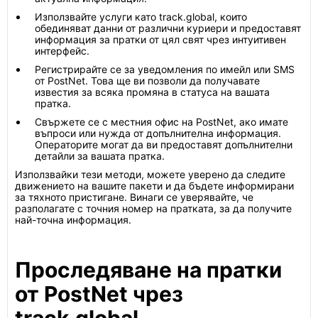
Използвайте услуги като track.global, които
обединяват данни от различни куриери и предоставят
информация за пратки от цял свят чрез интуитивен
интерфейс.
Регистрирайте се за уведомления по имейл или SMS
от PostNet. Това ще ви позволи да получавате
известия за всяка промяна в статуса на вашата
пратка.
Свържете се с местния офис на PostNet, ако имате
въпроси или нужда от допълнителна информация.
Операторите могат да ви предоставят допълнителни
детайли за вашата пратка.
Използвайки тези методи, можете уверено да следите
движението на вашите пакети и да бъдете информирани
за тяхното пристигане. Винаги се уверявайте, че
разполагате с точния номер на пратката, за да получите
най-точна информация.
Проследяване на пратки
от PostNet чрез