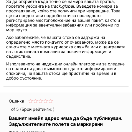
За да откриете къде точно се намира вашата пратка,
посетете уебсайта на
track.global
. Въведете номера за
проследяване, който сте получили при изпращане. Това
ще ви предостави подробности за последното
регистрирано местоположение на вашия пакет, както и
информация за евентуални забавяния или проблеми по
маршрута.
Ако забележите, че вашата стока се задържа на
определено място по-дълго от очакваното, може да се
свържете с местната куриерска служба или с централата
на логистичната компания за повече информация и
съдействие.
Използването на надеждни онлайн платформи за следене
на пратки ви дава възможност да сте информирани и
спокойни, че вашата стока ще пристигне на време и в
добро състояние.
Оценка
of 5 (Брой рейтинги:
)
Вашият имейл адрес няма да бъде публикуван.
Задължителните полета са маркирани