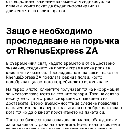
от съществено значение за бизнеси и индивидуални
клиенти, които искат да бъдат информирани за
движението на своите пратки.
Защо е необходимо
проследяване на поръчка
от RhenusExpress ZA
В съвременния свят, където времето е от съществено
значение, следенето на пратки играе важна роля за
клиентите и бизнеса. Проследяването на вашия пакет от
RhenusExpress ZA предлага редица ползи, които
подобряват цялостното потребителско изживяване.
На първо място, клиентите получават точна информация
за местоположението на техните товари. Това намалява
несигурността и стреса, свързани с очакването на
доставката. Второ, възможността за следене позволява
на клиентите да планират графика си по-добре, като знаят
кога точно да очакват пристигането на пакета си.
Трето, за бизнеса това означава по-малко обаждания и
запитвания от страна на клиентите. Ефективната система
за проследяване намалява нуждата от допълнителна