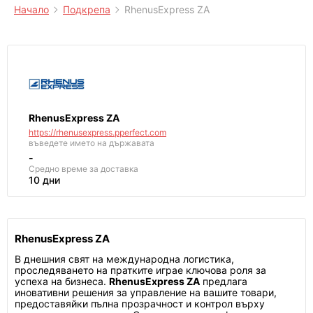
Начало
Подкрепа
RhenusExpress ZA
RhenusExpress ZA
https://rhenusexpress.pperfect.com
въведете името на държавата
-
Средно време за доставка
10 дни
RhenusExpress ZA
В днешния свят на международна логистика,
проследяването на пратките играе ключова роля за
успеха на бизнеса.
RhenusExpress ZA
предлага
иновативни решения за управление на вашите товари,
предоставяйки пълна прозрачност и контрол върху