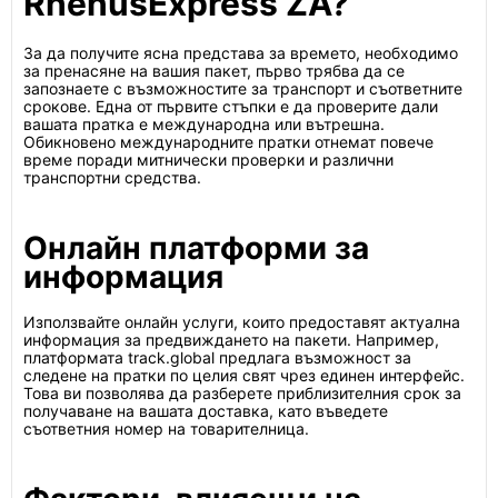
RhenusExpress ZA?
За да получите ясна представа за времето, необходимо
за пренасяне на вашия пакет, първо трябва да се
запознаете с възможностите за транспорт и съответните
срокове. Една от първите стъпки е да проверите дали
вашата пратка е международна или вътрешна.
Обикновено международните пратки отнемат повече
време поради митнически проверки и различни
транспортни средства.
Онлайн платформи за
информация
Използвайте онлайн услуги, които предоставят актуална
информация за предвиждането на пакети. Например,
платформата track.global предлага възможност за
следене на пратки по целия свят чрез единен интерфейс.
Това ви позволява да разберете приблизителния срок за
получаване на вашата доставка, като въведете
съответния номер на товарителница.