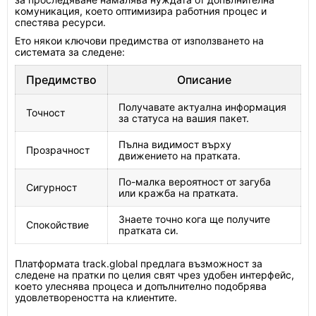
комуникация, което оптимизира работния процес и
спестява ресурси.
Ето някои ключови предимства от използването на
системата за следене:
Предимство
Описание
Получавате актуална информация
Точност
за статуса на вашия пакет.
Пълна видимост върху
Прозрачност
движението на пратката.
По-малка вероятност от загуба
Сигурност
или кражба на пратката.
Знаете точно кога ще получите
Спокойствие
пратката си.
Платформата track.global предлага възможност за
следене на пратки по целия свят чрез удобен интерфейс,
което улеснява процеса и допълнително подобрява
удовлетвореността на клиентите.