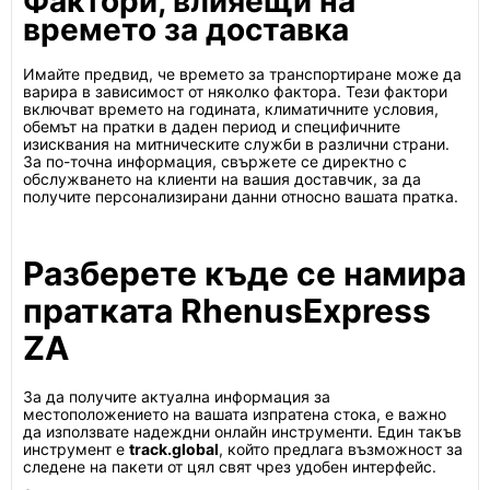
Фактори, влияещи на
времето за доставка
Имайте предвид, че времето за транспортиране може да
варира в зависимост от няколко фактора. Тези фактори
включват времето на годината, климатичните условия,
обемът на пратки в даден период и специфичните
изисквания на митническите служби в различни страни.
За по-точна информация, свържете се директно с
обслужването на клиенти на вашия доставчик, за да
получите персонализирани данни относно вашата пратка.
Разберете къде се намира
пратката RhenusExpress
ZA
За да получите актуална информация за
местоположението на вашата изпратена стока, е важно
да използвате надеждни онлайн инструменти. Един такъв
инструмент е
track.global
, който предлага възможност за
следене на пакети от цял свят чрез удобен интерфейс.