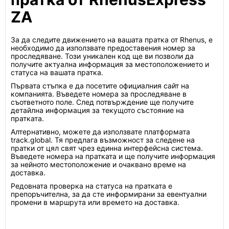
ZA
За да следите движението на вашата пратка от Rhenus, е
необходимо да използвате предоставения номер за
проследяване. Този уникален код ще ви позволи да
получите актуална информация за местоположението и
статуса на вашата пратка.
Първата стъпка е да посетите официалния сайт на
компанията. Въведете номера за проследяване в
съответното поле. След потвърждение ще получите
детайлна информация за текущото състояние на
пратката.
Алтернативно, можете да използвате платформата
track.global. Тя предлага възможност за следене на
пратки от цял свят чрез единна интерфейсна система.
Въведете номера на пратката и ще получите информация
за нейното местоположение и очаквано време на
доставка.
Редовната проверка на статуса на пратката е
препоръчителна, за да сте информирани за евентуални
промени в маршрута или времето на доставка.