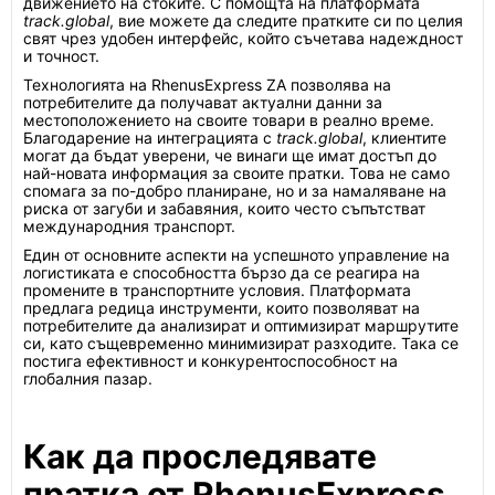
движението на стоките. С помощта на платформата
track.global
, вие можете да следите пратките си по целия
свят чрез удобен интерфейс, който съчетава надеждност
и точност.
Технологията на RhenusExpress ZA позволява на
потребителите да получават актуални данни за
местоположението на своите товари в реално време.
Благодарение на интеграцията с
track.global
, клиентите
могат да бъдат уверени, че винаги ще имат достъп до
най-новата информация за своите пратки. Това не само
спомага за по-добро планиране, но и за намаляване на
риска от загуби и забавяния, които често съпътстват
международния транспорт.
Един от основните аспекти на успешното управление на
логистиката е способността бързо да се реагира на
промените в транспортните условия. Платформата
предлага редица инструменти, които позволяват на
потребителите да анализират и оптимизират маршрутите
си, като същевременно минимизират разходите. Така се
постига ефективност и конкурентоспособност на
глобалния пазар.
Как да проследявате
пратка от RhenusExpress