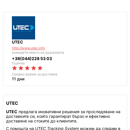
UTEC
http://www.utec.info
въведете името на държавата
+38(044)228 53 03
Оценка
Средно време за доставка
11 дни
UTEC
UTEC
предлага иновативни решения за проследяване на
доставките си, които гарантират бързо и ефективно
доставяне на стоките до клиентите.
С помощта на
UTEC Tracking System
можем да следим в