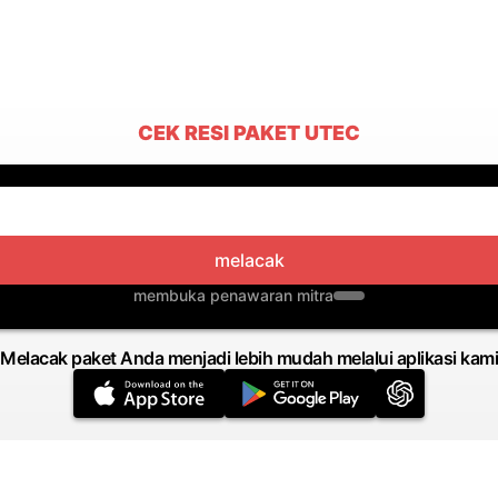
CEK RESI PAKET UTEC
melacak
membuka penawaran mitra
Melacak paket Anda menjadi lebih mudah melalui aplikasi kami