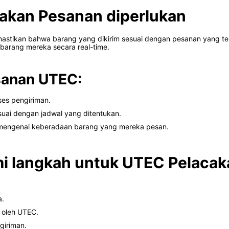
kan Pesanan diperlukan
stikan bahwa barang yang dikirim sesuai dengan pesanan yang te
 barang mereka secara real-time.
sanan UTEC:
ses pengiriman.
uai dengan jadwal yang ditentukan.
mengenai keberadaan barang yang mereka pesan.
i langkah untuk UTEC Pelacak
a.
 oleh UTEC.
giriman.