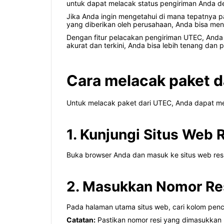
untuk dapat melacak status pengiriman Anda 
Jika Anda ingin mengetahui di mana tepatnya
yang diberikan oleh perusahaan, Anda bisa men
Dengan fitur pelacakan pengiriman UTEC, Anda 
akurat dan terkini, Anda bisa lebih tenang da
Cara melacak paket d
Untuk melacak paket dari UTEC, Anda dapat men
1. Kunjungi Situs Web
Buka browser Anda dan masuk ke situs web re
2. Masukkan Nomor Re
Pada halaman utama situs web, cari kolom penc
Catatan:
Pastikan nomor resi yang dimasukkan 