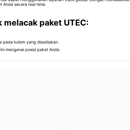
t Anda secara real-time.
k melacak paket UTEC:
 pada kolom yang disediakan.
rkini mengenai posisi paket Anda.