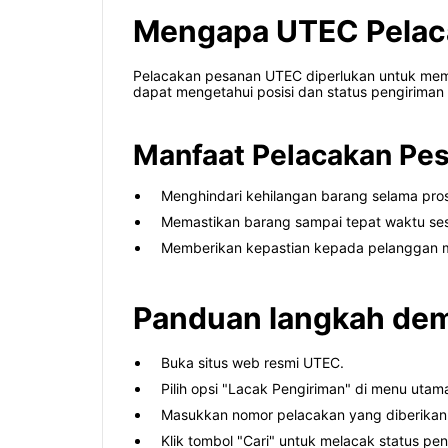
Mengapa UTEC Pelaca
Pelacakan pesanan UTEC diperlukan untuk mema
dapat mengetahui posisi dan status pengiriman
Manfaat Pelacakan Pe
Menghindari kehilangan barang selama pro
Memastikan barang sampai tepat waktu ses
Memberikan kepastian kepada pelanggan 
Panduan langkah dem
Buka situs web resmi UTEC.
Pilih opsi "Lacak Pengiriman" di menu utam
Masukkan nomor pelacakan yang diberikan
Klik tombol "Cari" untuk melacak status pen