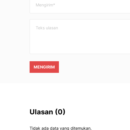
MENGIRIM
Ulasan
(0)
Tidak ada data yang ditemukan.