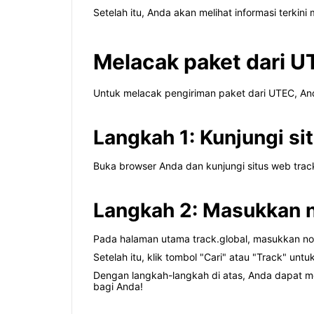
Setelah itu, Anda akan melihat informasi terkin
Melacak paket dari UT
Untuk melacak pengiriman paket dari UTEC, An
Langkah 1: Kunjungi si
Buka browser Anda dan kunjungi situs web track
Langkah 2: Masukkan n
Pada halaman utama track.global, masukkan nom
Setelah itu, klik tombol "Cari" atau "Track" untu
Dengan langkah-langkah di atas, Anda dapat me
bagi Anda!