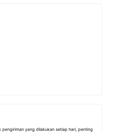
pengiriman yang dilakukan setiap hari, penting