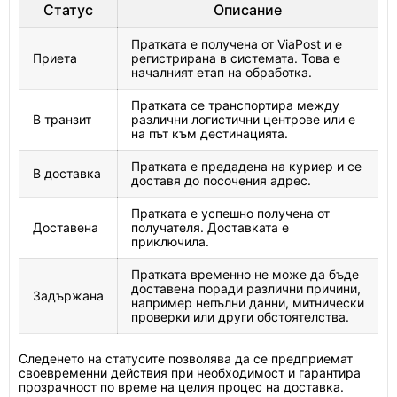
Статус
Описание
Пратката е получена от ViaPost и е
Приета
регистрирана в системата. Това е
началният етап на обработка.
Пратката се транспортира между
В транзит
различни логистични центрове или е
на път към дестинацията.
Пратката е предадена на куриер и се
В доставка
доставя до посочения адрес.
Пратката е успешно получена от
Доставена
получателя. Доставката е
приключила.
Пратката временно не може да бъде
доставена поради различни причини,
Задържана
например непълни данни, митнически
проверки или други обстоятелства.
Следенето на статусите позволява да се предприемат
своевременни действия при необходимост и гарантира
прозрачност по време на целия процес на доставка.