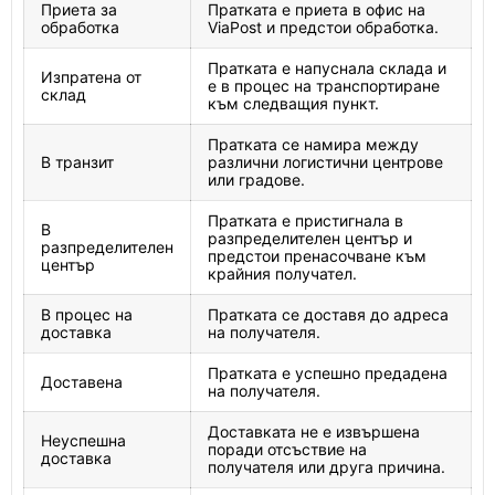
Приета за
Пратката е приета в офис на
обработка
ViaPost и предстои обработка.
Пратката е напуснала склада и
Изпратена от
е в процес на транспортиране
склад
към следващия пункт.
Пратката се намира между
В транзит
различни логистични центрове
или градове.
Пратката е пристигнала в
В
разпределителен център и
разпределителен
предстои пренасочване към
център
крайния получател.
В процес на
Пратката се доставя до адреса
доставка
на получателя.
Пратката е успешно предадена
Доставена
на получателя.
Доставката не е извършена
Неуспешна
поради отсъствие на
доставка
получателя или друга причина.