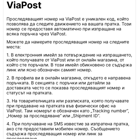
ViaPost
Проследяващият номер на ViaPost е уникален код, който
позволява да следите движението на вашата пратка. Този
номер се предоставя автоматично при изпращане на
всяка поръчка чрез ViaPost.
Можете да намерите проследяващия номер на следните
места:
1. В електронния имейл за потвърждение на изпращането,
който получавате от ViaPost или от онлайн магазина, от
който сте поръчали. В този имейл обикновено се съдържа
линк или ясно обозначен самият номер.
2. В профила ви в онлайн магазина, откъдето е направена
поръчката. В секцията с поръчки или детайли за
доставката често се показва проследяващият номер и
статусът на пратката.
3. На товарителницата или разписката, която получавате
при предаване на пратката във физически офис на
ViaPost. Там номерът е обозначен като „Tracking number“,
„Номер за проследяване“ или „Shipment ID“.
4. При получаване на SMS известие за изпратена пратка,
ако сте предоставили мобилен номер. Съобщението
съдържа проследяващия номер или линк за
проследяване.