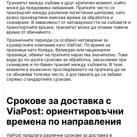
Транзитът между хъбове е друг критичен момент, който
може да предизвика забавяния. Пратките често се
прехвърлят между различни логистични центрове, като
всяко прехвърляне изисква време за обработка и
сканиране. В зависимост от натовареността на хъбовете и
транспортните връзки, транзитът може да отнеме повече
време от обичайното.
Празничните периоди са особено натоварени за
куриерските компании като ViaPost. По време на
празници като Коледа, Великден или национални
празници, обемът на пратките нараства значително. Това
води до по-дълги срокове за обработка, закъснения при
сканиране и по-бавен транзит между хъбовете. В тези
моменти е възможно проследяването на пратката да не
се обновява толкова често, а доставката да се забави
спрямо стандартните срокове.
Срокове за доставка с
ViaPost: ориентировъчни
времена по направления
ViaPost предлага различни срокове за доставка в