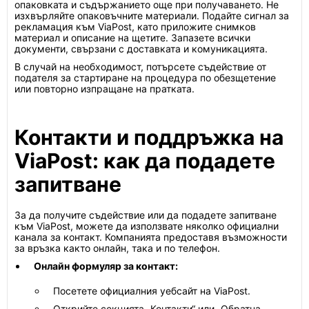
опаковката и съдържанието още при получаването. Не
изхвърляйте опаковъчните материали. Подайте сигнал за
рекламация към ViaPost, като приложите снимков
материал и описание на щетите. Запазете всички
документи, свързани с доставката и комуникацията.
В случай на необходимост, потърсете съдействие от
подателя за стартиране на процедура по обезщетение
или повторно изпращане на пратката.
Контакти и поддръжка на
ViaPost: как да подадете
запитване
За да получите съдействие или да подадете запитване
към ViaPost, можете да използвате няколко официални
канала за контакт. Компанията предоставя възможности
за връзка както онлайн, така и по телефон.
Онлайн формуляр за контакт:
Посетете официалния уебсайт на ViaPost.
Открийте секцията „Контакти“ или „Обратна