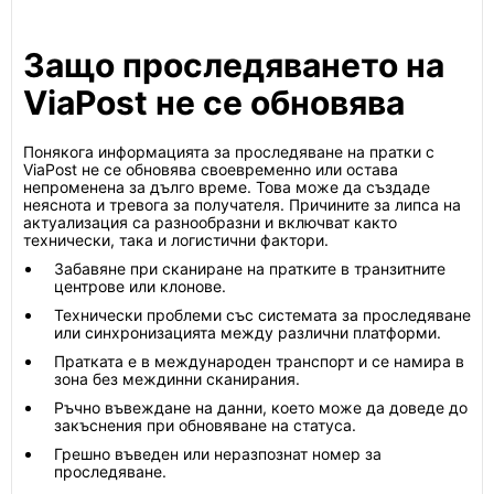
Защо проследяването на
ViaPost не се обновява
Понякога информацията за проследяване на пратки с
ViaPost не се обновява своевременно или остава
непроменена за дълго време. Това може да създаде
неяснота и тревога за получателя. Причините за липса на
актуализация са разнообразни и включват както
технически, така и логистични фактори.
Забавяне при сканиране на пратките в транзитните
центрове или клонове.
Технически проблеми със системата за проследяване
или синхронизацията между различни платформи.
Пратката е в международен транспорт и се намира в
зона без междинни сканирания.
Ръчно въвеждане на данни, което може да доведе до
закъснения при обновяване на статуса.
Грешно въведен или неразпознат номер за
проследяване.