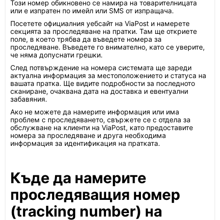
Този номер обикновено се намира на товарителницата
или е изпратен по имейл или SMS от изпращача.
Посетете официалния уебсайт на ViaPost и намерете
секцията за проследяване на пратки. Там ще откриете
поле, в което трябва да въведете номера за
проследяване. Въведете го внимателно, като се уверите,
че няма допуснати грешки.
След потвърждение на номера системата ще зареди
актуална информация за местоположението и статуса на
вашата пратка. Ще видите подробности за последното
сканиране, очаквана дата на доставка и евентуални
забавяния.
Ако не можете да намерите информация или има
проблем с проследяването, свържете се с отдела за
обслужване на клиенти на ViaPost, като предоставите
номера за проследяване и друга необходима
информация за идентификация на пратката.
Къде да намерите
проследяващия номер
(tracking number) на