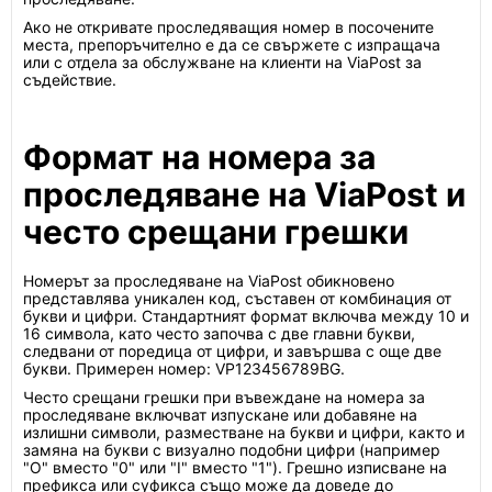
Ако не откривате проследяващия номер в посочените
места, препоръчително е да се свържете с изпращача
или с отдела за обслужване на клиенти на ViaPost за
съдействие.
Формат на номера за
проследяване на ViaPost и
често срещани грешки
Номерът за проследяване на ViaPost обикновено
представлява уникален код, съставен от комбинация от
букви и цифри. Стандартният формат включва между 10 и
16 символа, като често започва с две главни букви,
следвани от поредица от цифри, и завършва с още две
букви. Примерен номер: VP123456789BG.
Често срещани грешки при въвеждане на номера за
проследяване включват изпускане или добавяне на
излишни символи, разместване на букви и цифри, както и
замяна на букви с визуално подобни цифри (например
"O" вместо "0" или "I" вместо "1"). Грешно изписване на
префикса или суфикса също може да доведе до