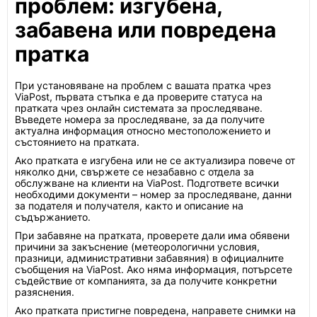
проблем: изгубена,
забавена или повредена
пратка
При установяване на проблем с вашата пратка чрез
ViaPost, първата стъпка е да проверите статуса на
пратката чрез онлайн системата за проследяване.
Въведете номера за проследяване, за да получите
актуална информация относно местоположението и
състоянието на пратката.
Ако пратката е изгубена или не се актуализира повече от
няколко дни, свържете се незабавно с отдела за
обслужване на клиенти на ViaPost. Подгответе всички
необходими документи – номер за проследяване, данни
за подателя и получателя, както и описание на
съдържанието.
При забавяне на пратката, проверете дали има обявени
причини за закъснение (метеорологични условия,
празници, административни забавяния) в официалните
съобщения на ViaPost. Ако няма информация, потърсете
съдействие от компанията, за да получите конкретни
разяснения.
Ако пратката пристигне повредена, направете снимки на