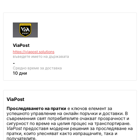
ViaPost
https://viapost.solutions
въведете името на държавата
-
Средно време за доставка
10 дни
ViaPost
Проследяването на пратки
е ключов елемент за
успешното управление на онлайн поръчки и доставки. В
съвременния свят потребителите очакват прозрачност и
сигурност по време на целия процес на транспортиране.
ViaPost
предоставя модерни решения за проследяване на
пратки, които улесняват както изпращачите, така и
получателите.