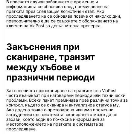
В повечето случаи забавянето е временно и
информацията се обновява след преминаване на
пратката през следващия логистичен етап. Ако
проследяването не се обновява повече от няколко дни,
препоръчително е да се свържете с обслужването на
клиенти на ViaPost за допълнителна проверка.
Закъснения при
сканиране, транзит
между хъбове и
празнични периоди
Закъсненията при сканиране на пратките във ViaPost
често възникват при натоварени периоди или технически
проблеми. Всеки пакет преминава през различни точки за
контрол, където се сканира и актуализира статуса му.
Ако дадена точка е претоварена или има временни
затруднения със системата, сканирането може да се
забави, което води до по-късна информация за
местоположението на пратката в системата за
проследяване.