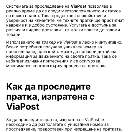
Системата за проследяване на
ViaPost
позволява в
реално време да се следи местоположението и статуса
на всяка пратка. Това предоставя спокойствие и
увереност на клиентите, че техните пратки ще пристигнат
навреме и в добро състояние. Услугата е достъпна за
различни видове доставки – от малки пакети до големи
товари.
Използването на
тракер на ViaPost
е лесно и интуитивно.
Всеки потребител получава уникален номер за
проследяване, чрез който може да провери детайлна
информация за движението на своята пратка. Така се
избягват излишни притеснения и се осигурява
максимален контрол върху процеса на доставка.
Как да проследите
пратка, изпратена с
ViaPost
За да проследите пратка, изпратена с ViaPost, е
необходимо да разполагате с уникалния номер за
проследяване, предоставен при изпращане на пратката.