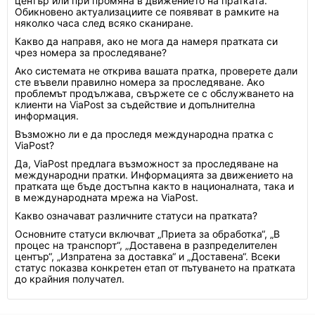
център или при промяна в движението на пратката.
Обикновено актуализациите се появяват в рамките на
няколко часа след всяко сканиране.
Какво да направя, ако не мога да намеря пратката си
чрез номера за проследяване?
Ако системата не открива вашата пратка, проверете дали
сте въвели правилно номера за проследяване. Ако
проблемът продължава, свържете се с обслужването на
клиенти на ViaPost за съдействие и допълнителна
информация.
Възможно ли е да проследя международна пратка с
ViaPost?
Да, ViaPost предлага възможност за проследяване на
международни пратки. Информацията за движението на
пратката ще бъде достъпна както в националната, така и
в международната мрежа на ViaPost.
Какво означават различните статуси на пратката?
Основните статуси включват „Приета за обработка“, „В
процес на транспорт“, „Доставена в разпределителен
център“, „Изпратена за доставка“ и „Доставена“. Всеки
статус показва конкретен етап от пътуването на пратката
до крайния получател.