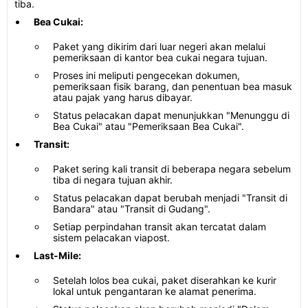
tiba.
Bea Cukai:
Paket yang dikirim dari luar negeri akan melalui
pemeriksaan di kantor bea cukai negara tujuan.
Proses ini meliputi pengecekan dokumen,
pemeriksaan fisik barang, dan penentuan bea masuk
atau pajak yang harus dibayar.
Status pelacakan dapat menunjukkan "Menunggu di
Bea Cukai" atau "Pemeriksaan Bea Cukai".
Transit:
Paket sering kali transit di beberapa negara sebelum
tiba di negara tujuan akhir.
Status pelacakan dapat berubah menjadi "Transit di
Bandara" atau "Transit di Gudang".
Setiap perpindahan transit akan tercatat dalam
sistem pelacakan viapost.
Last-Mile:
Setelah lolos bea cukai, paket diserahkan ke kurir
lokal untuk pengantaran ke alamat penerima.