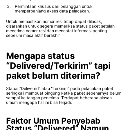
Permintaan khusus dari pelanggan untuk
memperpanjang akses data pelacakan.
Untuk memastikan nomor resi tetap dapat dilacak,
disarankan untuk segera memeriksa status paket setelah
menerima nomor resi dan mencatat informasi penting
sebelum masa aktif berakhir.
Mengapa status
“Delivered/Terkirim” tapi
paket belum diterima?
Status “Delivered” atau “Terkirim” pada pelacakan paket
seringkali membuat bingung ketika paket sebenarnya belum
sampai ke tangan penerima. Terdapat beberapa alasan
umum mengapa hal ini bisa terjadi.
Faktor Umum Penyebab
Status “Delivered” Namun