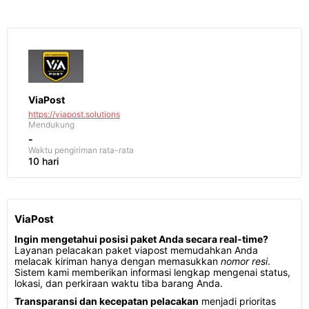
ViaPost
https://viapost.solutions
Mendukung
-
Waktu pengiriman
rata-rata
10 hari
ViaPost
Ingin mengetahui posisi paket Anda secara real-time?
Layanan pelacakan paket viapost memudahkan Anda
melacak kiriman hanya dengan memasukkan
nomor resi
.
Sistem kami memberikan informasi lengkap mengenai status,
lokasi, dan perkiraan waktu tiba barang Anda.
Transparansi dan kecepatan pelacakan
menjadi prioritas