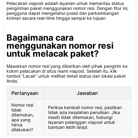
Pelacakan viapost adalah layanan untuk memantau status
pengiriman paket menggunakan nomor resi. Dengan fitur ini,
pengguna dapat mengetahui posisi dan perkembangan
kiriman secara real-time hingga sampai ke tujuan.
Bagaimana cara
menggunakan nomor resi
untuk melacak paket?
Masukkan nomor resi yang diberikan oleh pihak pengirim ke
kolom pelacakan di situs resmi viapost. Setelah itu, klik
tombol “Lacak” untuk melihat detail status dan lokasi paket
Anda.
Pertanyaan
Jawaban
Nomor resi
Periksa kembali nomor resi, pastikan
tidak
tidak ada kesalahan penulisan. Jika
ditemukan,
masih tidak ditemukan, hubungi
apa yang
layanan pelanggan viapost untuk
harus
bantuan lebih lanjut.
dilakukan?