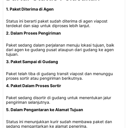
1. Paket Diterima di Agen
Status ini berarti paket sudah diterima di agen viapost
terdekat dan siap untuk diproses lebih lanjut.
2. Dalam Proses Pengiriman
Paket sedang dalam perjalanan menuju lokasi tujuan, baik
dari agen ke gudang pusat ataupun dari gudang ke agen
tujuan.
3. Paket Sampai di Gudang
Paket telah tiba di gudang transit viapost dan menunggu
proses sortir atau pengiriman berikutnya.
4. Paket Dalam Proses Sortir
Paket sedang disortir di gudang untuk menentukan jalur
pengiriman selanjutnya.
5. Dalam Pengantaran ke Alamat Tujuan
Status ini menunjukkan kurir sudah membawa paket dan
sedang mengantarkan ke alamat penerima.