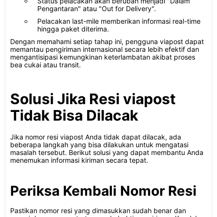
Status pelacakan akan berubah menjadi "Dalam
Pengantaran" atau "Out for Delivery".
Pelacakan last-mile memberikan informasi real-time
hingga paket diterima.
Dengan memahami setiap tahap ini, pengguna viapost dapat
memantau pengiriman internasional secara lebih efektif dan
mengantisipasi kemungkinan keterlambatan akibat proses
bea cukai atau transit.
Solusi Jika Resi viapost
Tidak Bisa Dilacak
Jika nomor resi viapost Anda tidak dapat dilacak, ada
beberapa langkah yang bisa dilakukan untuk mengatasi
masalah tersebut. Berikut solusi yang dapat membantu Anda
menemukan informasi kiriman secara tepat.
Periksa Kembali Nomor Resi
Pastikan nomor resi yang dimasukkan sudah benar dan