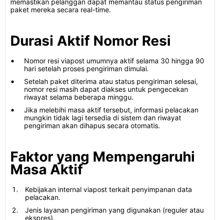
memastikan pelanggan dapat memantau status pengiriman
paket mereka secara real-time.
Durasi Aktif Nomor Resi
Nomor resi viapost umumnya aktif selama 30 hingga 90
hari setelah proses pengiriman dimulai.
Setelah paket diterima atau status pengiriman selesai,
nomor resi masih dapat diakses untuk pengecekan
riwayat selama beberapa minggu.
Jika melebihi masa aktif tersebut, informasi pelacakan
mungkin tidak lagi tersedia di sistem dan riwayat
pengiriman akan dihapus secara otomatis.
Faktor yang Mempengaruhi
Masa Aktif
Kebijakan internal viapost terkait penyimpanan data
pelacakan.
Jenis layanan pengiriman yang digunakan (reguler atau
ekspres).