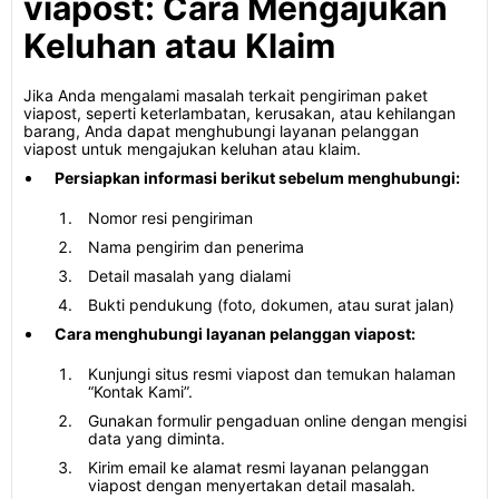
viapost: Cara Mengajukan
Keluhan atau Klaim
Jika Anda mengalami masalah terkait pengiriman paket
viapost, seperti keterlambatan, kerusakan, atau kehilangan
barang, Anda dapat menghubungi layanan pelanggan
viapost untuk mengajukan keluhan atau klaim.
Persiapkan informasi berikut sebelum menghubungi:
Nomor resi pengiriman
Nama pengirim dan penerima
Detail masalah yang dialami
Bukti pendukung (foto, dokumen, atau surat jalan)
Cara menghubungi layanan pelanggan viapost:
Kunjungi situs resmi viapost dan temukan halaman
“Kontak Kami”.
Gunakan formulir pengaduan online dengan mengisi
data yang diminta.
Kirim email ke alamat resmi layanan pelanggan
viapost dengan menyertakan detail masalah.