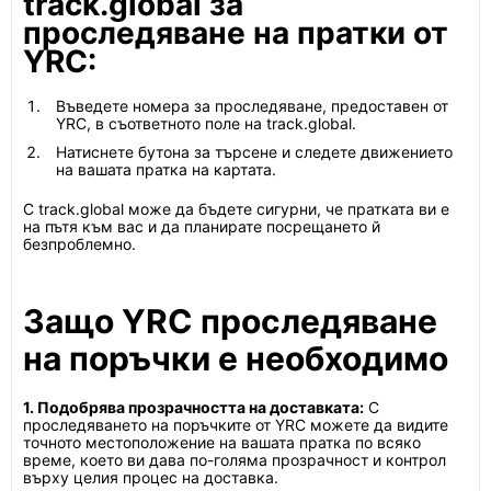
track.global за
проследяване на пратки от
YRC:
Въведете номера за проследяване, предоставен от
YRC, в съответното поле на track.global.
Натиснете бутона за търсене и следете движението
на вашата пратка на картата.
С track.global може да бъдете сигурни, че пратката ви е
на пътя към вас и да планирате посрещането й
безпроблемно.
Защо YRC проследяване
на поръчки е необходимо
1. Подобрява прозрачността на доставката:
С
проследяването на поръчките от YRC можете да видите
точното местоположение на вашата пратка по всяко
време, което ви дава по-голяма прозрачност и контрол
върху целия процес на доставка.