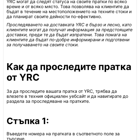
YRC могат да следят статуса на своите пратки по всяко
време и от всяко място. Това позволява на клиентите да
бъдат в течение на местоположението на техните стоки и
да планират своите дейности по-ефективно.
Проследяването на доставката YRC е бързо и лесно, като
клиентите могат да получат информация за предстоящите
доставки, преди те да бъдат изпратени. Това помага на
клиентите да бъдат по-добре информирани и подготвени
за получаването на своите стоки.
Как да проследите пратка
от YRC
За да проследите вашата пратка от YRC, трябва да
влезете в техния официален уебсайт и да навигирате до
раздела за проследяване на пратките.
Стъпка 1:
Въведете номера на пратката в съответното поле за
търсене.