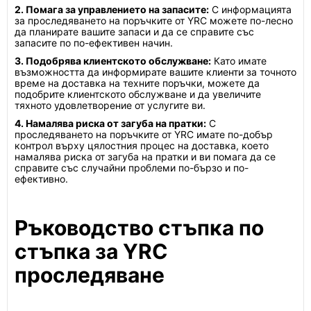
2. Помага за управлението на запасите:
С информацията
за проследяването на поръчките от YRC можете по-лесно
да планирате вашите запаси и да се справите със
запасите по по-ефективен начин.
3. Подобрява клиентското обслужване:
Като имате
възможността да информирате вашите клиенти за точното
време на доставка на техните поръчки, можете да
подобрите клиентското обслужване и да увеличите
тяхното удовлетворение от услугите ви.
4. Намалява риска от загуба на пратки:
С
проследяването на поръчките от YRC имате по-добър
контрол върху цялостния процес на доставка, което
намалява риска от загуба на пратки и ви помага да се
справите със случайни проблеми по-бързо и по-
ефективно.
Ръководство стъпка по
стъпка за YRC
проследяване