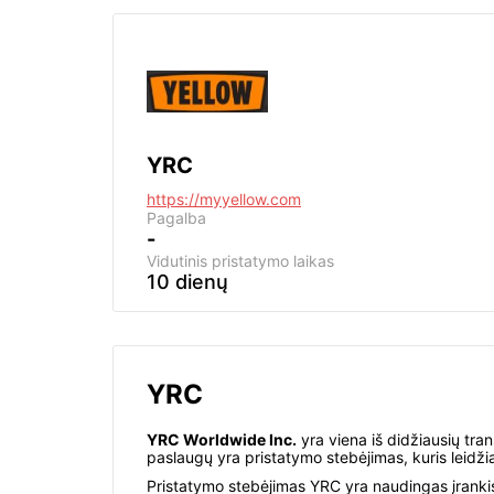
YRC
https://myyellow.com
Pagalba
-
Vidutinis pristatymo laikas
10 dienų
YRC
YRC Worldwide Inc.
yra viena iš didžiausių tran
paslaugų yra pristatymo stebėjimas, kuris leidži
Pristatymo stebėjimas YRC yra naudingas įrankis,