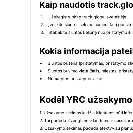
Kaip naudotis track.gl
Užsiregistruokite track.global svetainėje.
Įveskite siuntos sekimo numerį, kurį gausite
Stebėkite siuntos kelionę nuo pristatymo iki
Kokia informacija pate
Siuntos būsena (pristatymas, pristatymo ati
Siuntos buvimo vieta (šalis, miestas, prista
Numatytas pristatymo laikas.
Kodėl YRC užsakymo 
1. Užsakymo sekimas leidžia klientams būti infor
2. Tai padeda išvengti nesklandumų ir nesusiprati
3. Užsakymo sekimas padeda efektyviau planuoti 