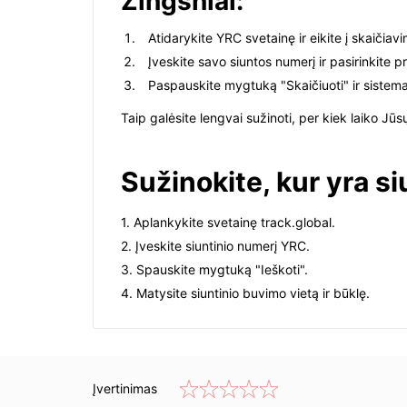
Žingsniai:
Atidarykite YRC svetainę ir eikite į skaičiavi
Įveskite savo siuntos numerį ir pasirinkite 
Paspauskite mygtuką "Skaičiuoti" ir siste
Taip galėsite lengvai sužinoti, per kiek laiko Jūs
Sužinokite, kur yra s
1. Aplankykite svetainę track.global.
2. Įveskite siuntinio numerį YRC.
3. Spauskite mygtuką "Ieškoti".
4. Matysite siuntinio buvimo vietą ir būklę.
Įvertinimas