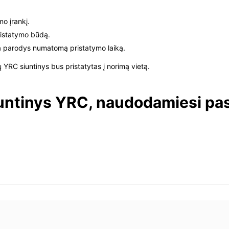
mo įrankį.
pristatymo būdą.
ma parodys numatomą pristatymo laiką.
ų YRC siuntinys bus pristatytas į norimą vietą.
iuntinys YRC, naudodamiesi pas