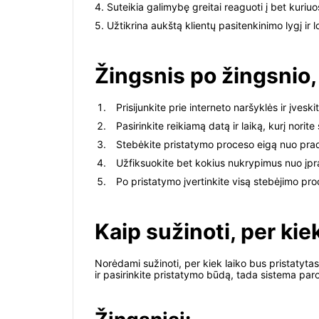
4. Suteikia galimybę greitai reaguoti į bet kuriu
5. Užtikrina aukštą klientų pasitenkinimo lygį ir 
Žingsnis po žingsnio
Prisijunkite prie interneto naršyklės ir įveski
Pasirinkite reikiamą datą ir laiką, kurį norit
Stebėkite pristatymo proceso eigą nuo pradž
Užfiksuokite bet kokius nukrypimus nuo įpr
Po pristatymo įvertinkite visą stebėjimo pro
Kaip sužinoti, per kie
Norėdami sužinoti, per kiek laiko bus pristatytas
ir pasirinkite pristatymo būdą, tada sistema pa