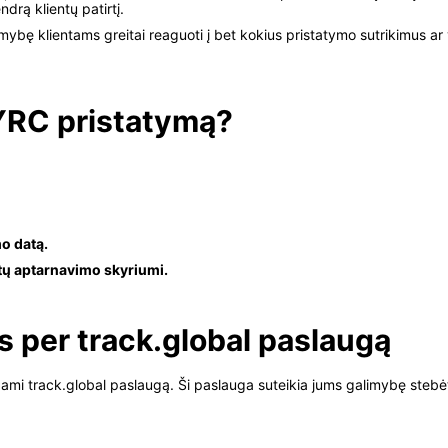
drą klientų patirtį.
imybę klientams greitai reaguoti į bet kokius pristatymo sutrikimus ar
 YRC pristatymą?
mo datą.
entų aptarnavimo skyriumi.
s per track.global paslaugą
ami track.global paslaugą. Ši paslauga suteikia jums galimybę stebėti