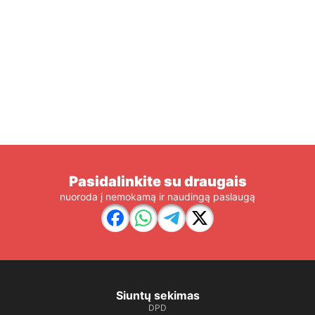
Pasidalinkite su draugais
nuoroda į nemokamą ir naudingą paslaugą
Siuntų sekimas
DPD