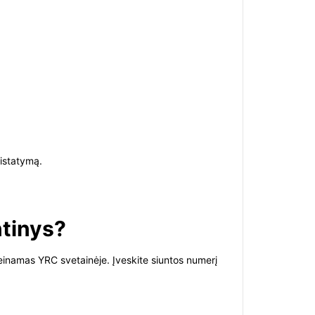
istatymą.
ntinys?
rieinamas YRC svetainėje. Įveskite siuntos numerį