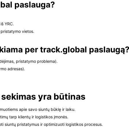
obal paslauga?
 iš YRC.
 pristatymo vietos.
ikiama per track.global paslaugą
dėjimas, pristatymo problema).
tymo adresas).
sekimas yra būtinas
muotiems apie savo siuntų būklę ir laiku.
mų tarp klientų ir logistikos įmonės.
siuntų pristatymus ir optimizuoti logistikos procesus.