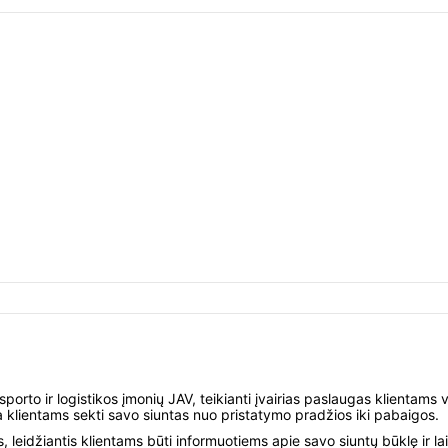
sporto ir logistikos įmonių JAV, teikianti įvairias paslaugas klientams 
a klientams sekti savo siuntas nuo pristatymo pradžios iki pabaigos.
 leidžiantis klientams būti informuotiems apie savo siuntų būklę ir l