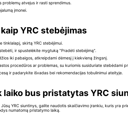
os problemų atvejus ir rasti sprendimus.
lojalumą įmonei.
, kaip YRC stebėjimas
te tinklalapį, skirtą YRC stebėjimui.
e stebėti, ir spustelėkite mygtuką "Pradėti stebėjimą".
ios iki pabaigos, atkreipdami dėmesį į kiekvieną žingsnį.
astos procedūros ar problemas, su kuriomis susiduriate stebėdami pr
cesą ir padarykite išvadas bei rekomendacijas tobulinimui ateityje.
k laiko bus pristatytas YRC siu
 Jūsų YRC siuntinys, galite naudotis skaičiavimo įrankiu, kuris yra p
rodys numatomą pristatymo laiką.