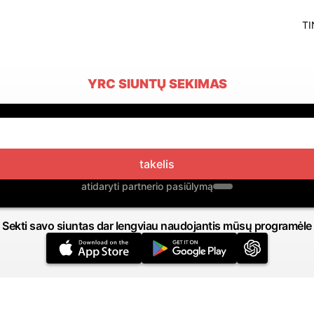
TI
YRC SIUNTŲ SEKIMAS
takelis
atidaryti partnerio pasiūlymą
Sekti savo siuntas dar lengviau naudojantis mūsų programėle