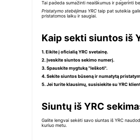
Tai padeda sumažinti neaiškumus ir pagerinti ben
Pristatymo stebėjimas YRC
taip pat suteikia gal
pristatomos laiku ir saugiai.
Kaip sekti siuntos iš
1. Eikite į oficialią YRC svetainę.
2. Įveskite siuntos sekimo numerį.
3. Spauskite mygtuką "Ieškoti".
4. Sekite siuntos būseną ir numatytą pristaty
5. Jei turite klausimų, susisiekite su YRC kli
Siuntų iš YRC sekima
Galite lengvai sekėti savo siuntas iš YRC naudod
kuriuo metu.