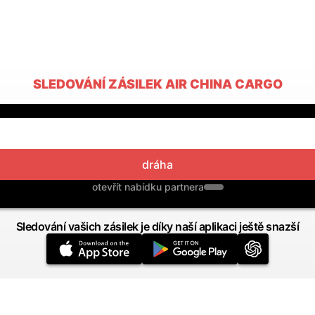
SLEDOVÁNÍ ZÁSILEK AIR CHINA CARGO
dráha
otevřít nabídku partnera
Sledování vašich zásilek je díky naší aplikaci ještě snazší