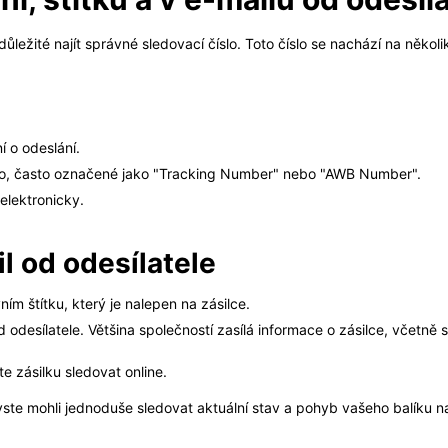
ůležité najít správné sledovací číslo. Toto číslo se nachází na někol
í o odeslání.
slo, často označené jako "Tracking Number" nebo "AWB Number".
elektronicky.
il od odesílatele
ím štítku, který je nalepen na zásilce.
 odesílatele. Většina společností zasílá informace o zásilce, včetně 
e zásilku sledovat online.
abyste mohli jednoduše sledovat aktuální stav a pohyb vašeho balíku