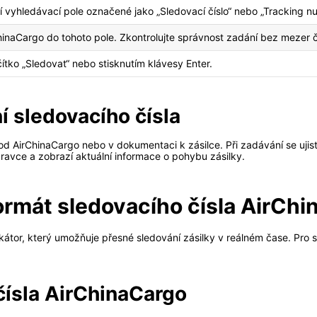
í vyhledávací pole označené jako „Sledovací číslo“ nebo „Tracking n
ChinaCargo do tohoto pole. Zkontrolujte správnost zadání bez mezer č
čítko „Sledovat“ nebo stisknutím klávesy Enter.
í sledovacího čísla
od AirChinaCargo nebo v dokumentaci k zásilce. Při zadávání se ujist
avce a zobrazí aktuální informace o pohybu zásilky.
ormát sledovacího čísla AirCh
fikátor, který umožňuje přesné sledování zásilky v reálném čase. Pro s
čísla AirChinaCargo