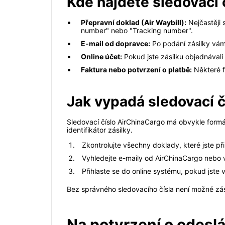
Kde najdete sledovací 
Přepravní doklad (Air Waybill):
Nejčastěji 
number" nebo "Tracking number".
E-mail od dopravce:
Po podání zásilky vám
Online účet:
Pokud jste zásilku objednávali 
Faktura nebo potvrzení o platbě:
Některé fa
Jak vypadá sledovací 
Sledovací číslo AirChinaCargo má obvykle formát 
identifikátor zásilky.
Zkontrolujte všechny doklady, které jste při
Vyhledejte e-maily od AirChinaCargo nebo 
Přihlaste se do online systému, pokud jste 
Bez správného sledovacího čísla není možné zási
Na potvrzení o odeslán