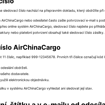
číslo
se sledovací číslo nachází na přepravním dokladu, který obdržíte při
 AirChinaCargo nebo odesílatel často zašle potvrzovací e-mail s pod
přes online systém AirChinaCargo, sledovací číslo najdete po přihláš
ktury nebo platební potvrzení obsahují také sledovací číslo zásilky.
číslo AirChinaCargo
11 číslic, například 999-12345678. Prvních tři číslice označují kód le
 odeslání obdrželi.
vašeho dodavatele.
využili elektronickou objednávku.
lku v systému AirChinaCargo vyhledat ani sledovat její stav.
í, štítku a v e-mailu od odesíl