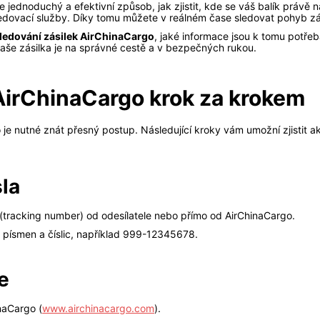
 jednoduchý a efektivní způsob, jak zjistit, kde se váš balík právě 
ledovací služby. Díky tomu můžete v reálném čase sledovat pohyb zá
sledování zásilek AirChinaCargo
, jaké informace jsou k tomu potřeb
vaše zásilka je na správné cestě a v bezpečných rukou.
 AirChinaCargo krok za krokem
o je nutné znát přesný postup. Následující kroky vám umožní zjistit 
sla
o (tracking number) od odesílatele nebo přímo od AirChinaCargo.
 písmen a číslic, například 999-12345678.
e
naCargo (
www.airchinacargo.com
).