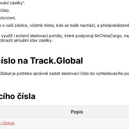
vání zásilky“.
číslo.
otvrzení.
 o vaší zásilce, včetně místa, kde se balík nachází, a předpokládan
 využít i externí sledovací portály, které podporují AirChinaCargo, na
brazit aktuální stav zásilky.
íslo na Track.Global
.Global je potřeba správně zadat sledovací číslo do vyhledávacího p
ího čísla
Popis
k.Global
.