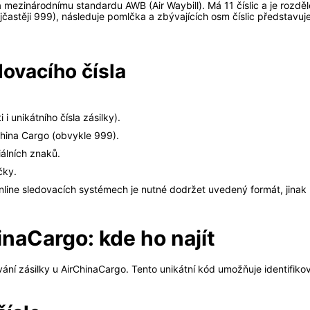
ezinárodnímu standardu AWB (Air Waybill). Má 11 číslic a je rozdělen
jčastěji 999), následuje pomlčka a zbývajících osm číslic představuje 
dovacího čísla
i unikátního čísla zásilky).
r China Cargo (obvykle 999).
álních znaků.
čky.
nline sledovacích systémech je nutné dodržet uvedený formát, jinak 
inaCargo: kde ho najít
ování zásilky u AirChinaCargo. Tento unikátní kód umožňuje identifik