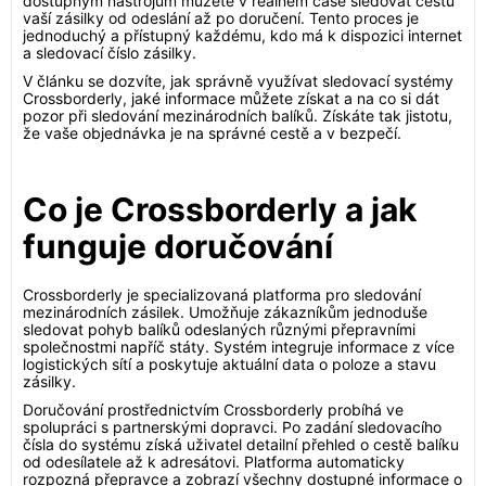
dostupným nástrojům můžete v reálném čase sledovat cestu
vaší zásilky od odeslání až po doručení. Tento proces je
jednoduchý a přístupný každému, kdo má k dispozici internet
a sledovací číslo zásilky.
V článku se dozvíte, jak správně využívat sledovací systémy
Crossborderly, jaké informace můžete získat a na co si dát
pozor při sledování mezinárodních balíků. Získáte tak jistotu,
že vaše objednávka je na správné cestě a v bezpečí.
Co je Crossborderly a jak
funguje doručování
Crossborderly je specializovaná platforma pro sledování
mezinárodních zásilek. Umožňuje zákazníkům jednoduše
sledovat pohyb balíků odeslaných různými přepravními
společnostmi napříč státy. Systém integruje informace z více
logistických sítí a poskytuje aktuální data o poloze a stavu
zásilky.
Doručování prostřednictvím Crossborderly probíhá ve
spolupráci s partnerskými dopravci. Po zadání sledovacího
čísla do systému získá uživatel detailní přehled o cestě balíku
od odesílatele až k adresátovi. Platforma automaticky
rozpozná přepravce a zobrazí všechny dostupné informace o