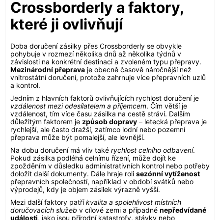
Crossborderly a faktory,
které ji ovlivňují
Doba doručení zásilky přes Crossborderly se obvykle
pohybuje v rozmezí několika dnů až několika týdnů v
závislosti na konkrétní destinaci a zvoleném typu přepravy.
Mezinárodní přeprava
je obecně časově náročnější než
vnitrostátní doručení, protože zahrnuje více přepravních uzlů
a kontrol.
Jedním z hlavních faktorů ovlivňujících rychlost doručení je
vzdálenost mezi odesílatelem a příjemcem
. Čím větší je
vzdálenost, tím více času zásilka na cestě stráví. Dalším
důležitým faktorem je
způsob dopravy
– letecká přeprava je
rychlejší, ale často dražší, zatímco lodní nebo pozemní
přeprava může být pomalejší, ale levnější.
Na dobu doručení má vliv také
rychlost celního odbavení
.
Pokud zásilka podléhá celnímu řízení, může dojít ke
zpožděním v důsledku administrativních kontrol nebo potřeby
doložit další dokumenty. Dále hraje roli
sezónní vytíženost
přepravních společností, například v období svátků nebo
výprodejů, kdy je objem zásilek výrazně vyšší.
Mezi další faktory patří
kvalita a spolehlivost místních
doručovacích služeb
v cílové zemi a případné
nepředvídané
události
, jako jsou přírodní katastrofy, stávky nebo