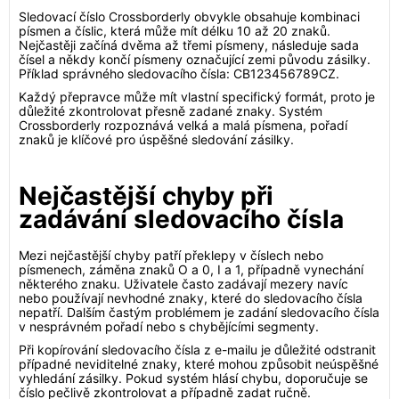
Sledovací číslo Crossborderly obvykle obsahuje kombinaci
písmen a číslic, která může mít délku 10 až 20 znaků.
Nejčastěji začíná dvěma až třemi písmeny, následuje sada
čísel a někdy končí písmeny označující zemi původu zásilky.
Příklad správného sledovacího čísla: CB123456789CZ.
Každý přepravce může mít vlastní specifický formát, proto je
důležité zkontrolovat přesně zadané znaky. Systém
Crossborderly rozpoznává velká a malá písmena, pořadí
znaků je klíčové pro úspěšné sledování zásilky.
Nejčastější chyby při
zadávání sledovacího čísla
Mezi nejčastější chyby patří překlepy v číslech nebo
písmenech, záměna znaků O a 0, I a 1, případně vynechání
některého znaku. Uživatele často zadávají mezery navíc
nebo používají nevhodné znaky, které do sledovacího čísla
nepatří. Dalším častým problémem je zadání sledovacího čísla
v nesprávném pořadí nebo s chybějícími segmenty.
Při kopírování sledovacího čísla z e-mailu je důležité odstranit
případné neviditelné znaky, které mohou způsobit neúspěšné
vyhledání zásilky. Pokud systém hlásí chybu, doporučuje se
číslo pečlivě zkontrolovat a případně zadat ručně.