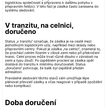
logistickou společností a připraveno k dalšímu pohybu v
přepravním řetězci. V této fázi je zásilka často zanesena do
systému sledování.
V tranzitu, na celnici,
doručeno
Status „v tranzitu“ označuje, že zásilka je na cestě mezi
jednotlivými logistickými uzly, například mezi sklady nebo
přepravními centry. Pokud je zásilka „na celnici“, znamená to,
že prochází celním řízením v cílové zemi nebo při překročení
hranic. Celní proces může trvat různě dlouho v závislosti na
zemi a typu zboží. Po úspěšném proclení se zásilka opět
dostává do tranzitu k místnímu doručovateli. Status
„doručeno“ potvrzuje, že balík byl úspěšně předán
adresátovi.
Pravidelné sledování těchto stavů vám umožňuje lépe
plánovat převzetí zásilky a včas reagovat v případě zpoždění
nebo komplikací.
Doba doručení