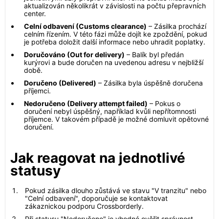
aktualizován několikrát v závislosti na počtu přepravních
center.
Celní odbavení (Customs clearance)
– Zásilka prochází
celním řízením. V této fázi může dojít ke zpoždění, pokud
je potřeba doložit další informace nebo uhradit poplatky.
Doručováno (Out for delivery)
– Balík byl předán
kurýrovi a bude doručen na uvedenou adresu v nejbližší
době.
Doručeno (Delivered)
– Zásilka byla úspěšně doručena
příjemci.
Nedoručeno (Delivery attempt failed)
– Pokus o
doručení nebyl úspěšný, například kvůli nepřítomnosti
příjemce. V takovém případě je možné domluvit opětovné
doručení.
Jak reagovat na jednotlivé
statusy
Pokud zásilka dlouho zůstává ve stavu "V tranzitu" nebo
"Celní odbavení", doporučuje se kontaktovat
zákaznickou podporu Crossborderly.
Při statusu "Nedoručeno" je vhodné ověřit správnost