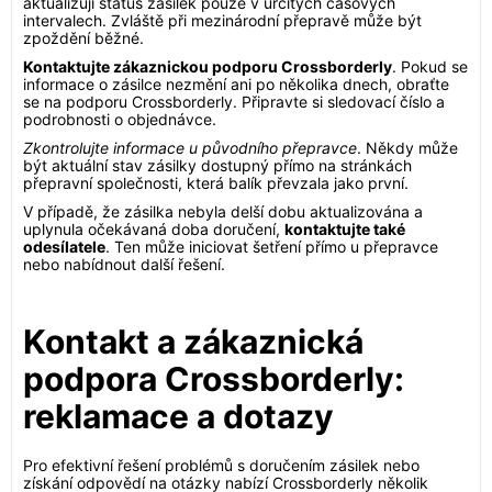
aktualizují status zásilek pouze v určitých časových
intervalech. Zvláště při mezinárodní přepravě může být
zpoždění běžné.
Kontaktujte zákaznickou podporu Crossborderly
. Pokud se
informace o zásilce nezmění ani po několika dnech, obraťte
se na podporu Crossborderly. Připravte si sledovací číslo a
podrobnosti o objednávce.
Zkontrolujte informace u původního přepravce
. Někdy může
být aktuální stav zásilky dostupný přímo na stránkách
přepravní společnosti, která balík převzala jako první.
V případě, že zásilka nebyla delší dobu aktualizována a
uplynula očekávaná doba doručení,
kontaktujte také
odesílatele
. Ten může iniciovat šetření přímo u přepravce
nebo nabídnout další řešení.
Kontakt a zákaznická
podpora Crossborderly:
reklamace a dotazy
Pro efektivní řešení problémů s doručením zásilek nebo
získání odpovědí na otázky nabízí Crossborderly několik