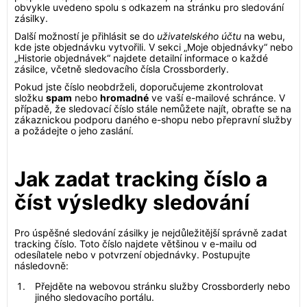
obvykle uvedeno spolu s odkazem na stránku pro sledování
zásilky.
Další možností je přihlásit se do
uživatelského účtu
na webu,
kde jste objednávku vytvořili. V sekci „Moje objednávky“ nebo
„Historie objednávek“ najdete detailní informace o každé
zásilce, včetně sledovacího čísla Crossborderly.
Pokud jste číslo neobdrželi, doporučujeme zkontrolovat
složku
spam
nebo
hromadné
ve vaší e-mailové schránce. V
případě, že sledovací číslo stále nemůžete najít, obraťte se na
zákaznickou podporu daného e-shopu nebo přepravní služby
a požádejte o jeho zaslání.
Jak zadat tracking číslo a
číst výsledky sledování
Pro úspěšné sledování zásilky je nejdůležitější správně zadat
tracking číslo. Toto číslo najdete většinou v e-mailu od
odesílatele nebo v potvrzení objednávky. Postupujte
následovně:
Přejděte na webovou stránku služby Crossborderly nebo
jiného sledovacího portálu.