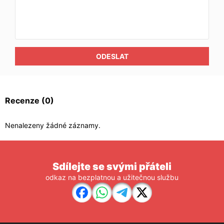
ODESLAT
Recenze
(0)
Nenalezeny žádné záznamy.
Sdílejte se svými přáteli
odkaz na bezplatnou a užitečnou službu