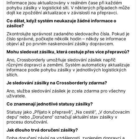
Informace jsou aktualizovány v reálném čase při každém
pohybu zásilky v logistické síti. V některých případech může
dojít ke zpoždění aktualizace v závislosti na přepravci.
Co dělat, když systém neukazuje žádné informace o
zásilce?
Zkontrolujte správnost zadaného sledovacího čísla. Pokud je
číslo správné, počkejte několik hodin – někdy se informace
objeví až po prvním naskenování zásilky dopravcem.
Mohu sledovat zásilku, která cestuje přes více přepravců?
Ano, Crossborderly umožňuje sledování zásilek napříč
různými dopravci a zeměmi. Systém automaticky aktualizuje
informace podle pohybu zásilky v jednotlivých logistických
sítích.
Je sledování zásilky na Crossborderly zdarma?
Ano, služba sledování zásilek je zcela zdarma pro všechny
uživatele.
Co znamenají jednotlivé statusy zásilky?
Statusy jako „Přijato k přepravě“, „Na cestě“, „V doručovacím
depu“ nebo „Doručeno“ označují aktuální stav zásilky v
procesu doručování.
Jak dlouho trvá doručení zásilky?
Doba doručení závisí na vzdálenosti, zvoleném dopravci a