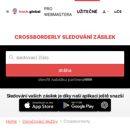
PRO
UŽITEČNÉ
CS
WEBMASTERA
CROSSBORDERLY SLEDOVÁNÍ ZÁSILEK
dráha
otevřít nabídku partnera
Sledování vašich zásilek je díky naší aplikaci ještě snazší
Home
Doručovací služby
Crossborderly