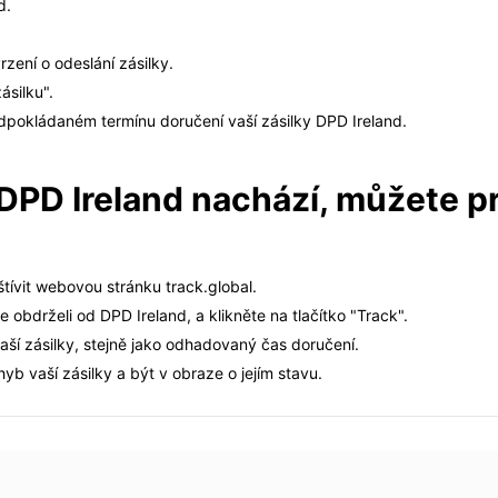
d.
zení o odeslání zásilky.
ásilku".
edpokládaném termínu doručení vaší zásilky DPD Ireland.
ka DPD Ireland nachází, můžete 
štívit webovou stránku track.global.
te obdrželi od DPD Ireland, a klikněte na tlačítko "Track".
aší zásilky, stejně jako odhadovaný čas doručení.
b vaší zásilky a být v obraze o jejím stavu.