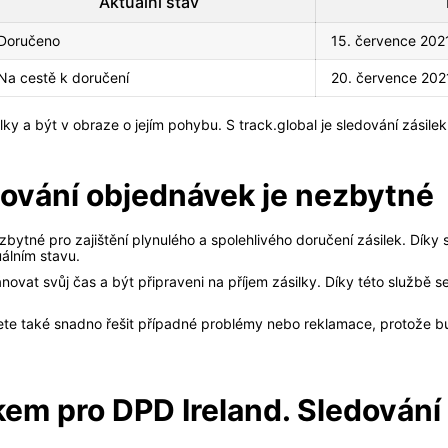
Aktuální stav
Doručeno
15. července 202
Na cestě k doručení
20. července 202
y a být v obraze o jejím pohybu. S track.global je sledování zásile
dování objednávek je nezbytné
bytné pro zajištění plynulého a spolehlivého doručení zásilek. Díky
uálním stavu.
ovat svůj čas a být připraveni na příjem zásilky. Díky této službě
te také snadno řešit případné problémy nebo reklamace, protože bu
kem pro DPD Ireland. Sledování