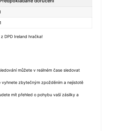
Předpokládané doručení
1
1
k z DPD Ireland hračka!
 sledování můžete v reálném čase sledovat
 se vyhnete zbytečným zpožděním a nejistotě
dete mít přehled o pohybu vaší zásilky a