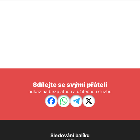
Sdílejte se svými přáteli
odkaz na bezplatnou a užitečnou službu
Sledování balíku