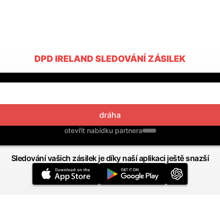
DPD IRELAND SLEDOVÁNÍ ZÁSILEK
dráha
otevřít nabídku partnera
Sledování vašich zásilek je díky naší aplikaci ještě snazší