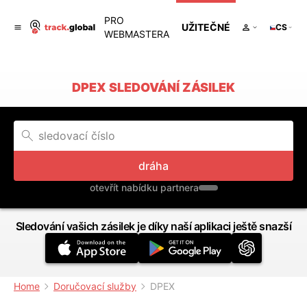
PRO
UŽITEČNÉ
CS
WEBMASTERA
DPEX SLEDOVÁNÍ ZÁSILEK
dráha
otevřít nabídku partnera
Sledování vašich zásilek je díky naší aplikaci ještě snazší
Home
Doručovací služby
DPEX