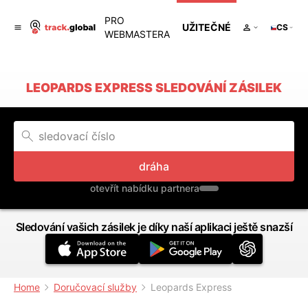
PRO
UŽITEČNÉ
CS
WEBMASTERA
LEOPARDS EXPRESS SLEDOVÁNÍ ZÁSILEK
dráha
otevřít nabídku partnera
Sledování vašich zásilek je díky naší aplikaci ještě snazší
Home
Doručovací služby
Leopards Express