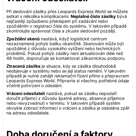
Při sledování zásilky přes Leopards Express World se můžete
setkat s několika komplikacemi.
Neplatné číslo zásilky
bývá
nejčastěji způsobeno překlepem při zadávání nebo
zpožděním v registraci čísla do systému. V takovém případě
zkontrolujte správnost čísla a zkuste sledování později.
Zpoždění skenů
nastává, když logistické centrum
nezaznamená pohyb balíku okamžitě. Skenování může být
opožděné z důvodu vysokého vytížení nebo technických
problémů. Pokud pohyb zásilky není aktualizován déle než
48 hodin, doporučuje se kontaktovat zákaznickou podporu.
Ztracená zásilka
je situace, kdy se zásilka dlouhodobě
neobjevuje v systému nebo se její status nemění. V takovém
případě je nutné zahájit reklamační řízení přímo s přepravcem
Leopards Express World. Připravte si všechny potřebné údaje
včetně potvrzení o odeslání.
Vrácení odesílateli
nastává, pokud se zásilku nepodaří
doručit příjemci z důvodu špatné adresy, absence příjemce
nebo nevyzvednutí v termínu. V takovém případě systém
obvykle zobrazí informaci o vrácení a zásilka je odeslána zpět
na adresu odesílatele.
Doba doručení a faktory