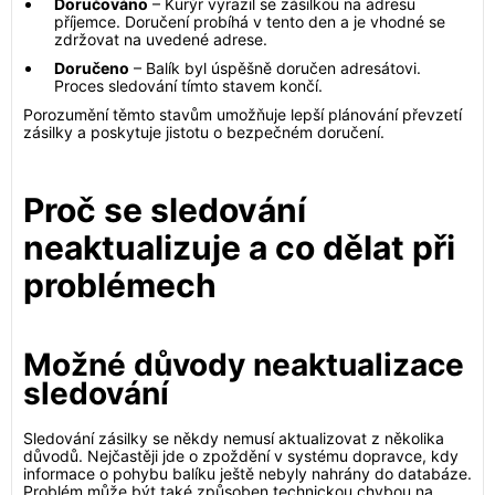
Doručováno
– Kurýr vyrazil se zásilkou na adresu
příjemce. Doručení probíhá v tento den a je vhodné se
zdržovat na uvedené adrese.
Doručeno
– Balík byl úspěšně doručen adresátovi.
Proces sledování tímto stavem končí.
Porozumění těmto stavům umožňuje lepší plánování převzetí
zásilky a poskytuje jistotu o bezpečném doručení.
Proč se sledování
neaktualizuje a co dělat při
problémech
Možné důvody neaktualizace
sledování
Sledování zásilky se někdy nemusí aktualizovat z několika
důvodů. Nejčastěji jde o zpoždění v systému dopravce, kdy
informace o pohybu balíku ještě nebyly nahrány do databáze.
Problém může být také způsoben technickou chybou na