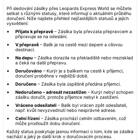
Při sledování zásilky přes Leopards Express World se můžete
setkat s různými statusy, které informují o aktuálním průběhu
doručení. Níže najdete přehled nejčastějších statusů a jejich
vysvětlení:
Přijato k přepravě
– Zásilka byla převzata přepravcem a
připravuje se na odeslání.
V přepravě
– Balík je na cestě mezi depem a cílovou
destinací.
Na depu
– Zásilka dorazila na překladiště nebo mezisklad
a čeká na další přepravu.
Doručováno
– Kurýr je s balíkem na cestě k příjemci,
doručení proběhne v nejbližší době.
Doručeno
– Zásilka byla úspěšně předána příjemci.
Nedoručeno – adresát nezastižen
– Kurýr nebyl schopen
zásilku doručit, protože příjemce nebyl k zastižení.
Vráceno odesílateli
– Balík byl vrácen zpět odesílateli,
např. kvůli nevyzvednutí nebo nesprávné adrese.
Celní řízení
– Zásilka prochází celním odbavením, což
může prodloužit dobu doručení.
Každý status poskytuje jasnou informaci o tom, kde se zásilka
nachází a jaký je další krok v doručovacím procesu.