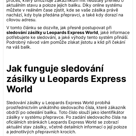
proces, který umožňuje zákazníkům mít neustálý přehled o
aktuálním stavu a poloze jejich balíku. Díky online systému
můžete v reálném čase zjistit, kde se vaše zásilka právě
nachází, kdy byla předána přepravci, a také kdy dorazí na
cílovou adresu.
V tomto článku se dozvíte, jak přesně postupovat při
sledování zásilky u Leopards Express World
, jaké informace
potřebujete ke sledování, a jaké výhody tento systém přináší.
Podrobný návod vám pomůže získat jistotu a klid při čekání
na váš balík.
Jak funguje sledování
zásilky u Leopards Express
World
Sledování zásilky u Leopards Express World probíhá
prostřednictvím unikátního sledovacího čísla, které zákazník
obdrží po odeslání balíku. Toto číslo slouží jako identifikátor
zásilky v systému přepravce. Po zadání sledovacího čísla na
oficiálních stránkách Leopards Express World se zobrazí
aktuální stav zásilky, včetně detailních informací o její poloze
a jednotlivých přepravních krocích.