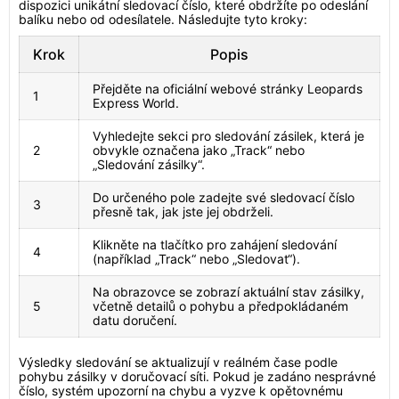
dispozici unikátní sledovací číslo, které obdržíte po odeslání
balíku nebo od odesílatele. Následujte tyto kroky:
Krok
Popis
Přejděte na oficiální webové stránky Leopards
1
Express World.
Vyhledejte sekci pro sledování zásilek, která je
2
obvykle označena jako „Track“ nebo
„Sledování zásilky“.
Do určeného pole zadejte své sledovací číslo
3
přesně tak, jak jste jej obdrželi.
Klikněte na tlačítko pro zahájení sledování
4
(například „Track“ nebo „Sledovat“).
Na obrazovce se zobrazí aktuální stav zásilky,
5
včetně detailů o pohybu a předpokládaném
datu doručení.
Výsledky sledování se aktualizují v reálném čase podle
pohybu zásilky v doručovací síti. Pokud je zadáno nesprávné
číslo, systém upozorní na chybu a vyzve k opětovnému