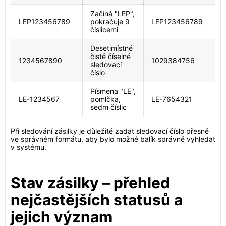
Začíná "LEP",
LEP123456789
pokračuje 9
LEP123456789
číslicemi
Desetimístné
čistě číselné
1234567890
1029384756
sledovací
číslo
Písmena "LE",
LE-1234567
pomlčka,
LE-7654321
sedm číslic
Při sledování zásilky je důležité zadat sledovací číslo přesně
ve správném formátu, aby bylo možné balík správně vyhledat
v systému.
Stav zásilky – přehled
nejčastějších statusů a
jejich význam