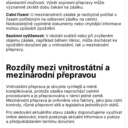
standardní možnosti. Výběr expresní přepravy může
významně zkrátit dobu čekání na zásilku.
Celní řízení:
U mezinárodních zásilek je nezbytné počítat s
časem potřebným na odbavení zásilky na celnici.
Nedostatečně vyplněné dokumenty nebo chybějící informace
mohou způsobit zpoždění.
Sezónní vytíženost:
V období svátků nebo při zvýšeném
objemu zásilek, například během Vánoc, může docházet ke
zpoždění doručení jak u vnitrostátní, tak u mezinárodní
přepravy.
Rozdíly mezi vnitrostátní a
mezinárodní přepravou
Vnitrostátní přeprava je obvykle rychlejší a méně
komplikovaná, protože zásilka neprochází celními
procedurami a je přepravována v rámci jedné země.
Mezinárodní přeprava je ovlivněna více faktory, jako jsou celní
kontroly, různé přepravní sítě a legislativa jednotlivých států.
Pro sledování aktuálního stavu zásilky doporučujeme využívat
online sledování, které poskytuje aktuální informace o poloze
a předpokládaném termínu doručení.