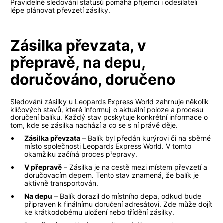
Pravidelné sledování statusů pomáhá příjemci i odesílateli
lépe plánovat převzetí zásilky.
Zásilka převzata, v
přepravě, na depu,
doručováno, doručeno
Sledování zásilky u Leopards Express World zahrnuje několik
klíčových stavů, které informují o aktuální poloze a procesu
doručení balíku. Každý stav poskytuje konkrétní informace o
tom, kde se zásilka nachází a co se s ní právě děje.
Zásilka převzata
– Balík byl předán kurýrovi či na sběrné
místo společnosti Leopards Express World. V tomto
okamžiku začíná proces přepravy.
V přepravě
– Zásilka je na cestě mezi místem převzetí a
doručovacím depem. Tento stav znamená, že balík je
aktivně transportován.
Na depu
– Balík dorazil do místního depa, odkud bude
připraven k finálnímu doručení adresátovi. Zde může dojít
ke krátkodobému uložení nebo třídění zásilky.