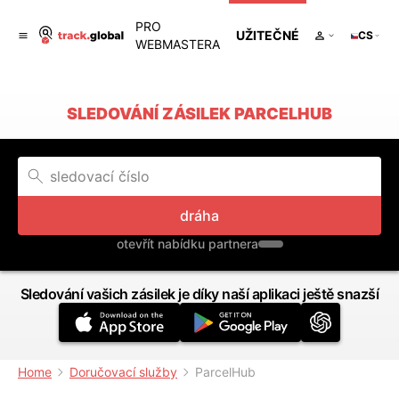
PRO
UŽITEČNÉ
CS
WEBMASTERA
SLEDOVÁNÍ ZÁSILEK PARCELHUB
dráha
otevřít nabídku partnera
Sledování vašich zásilek je díky naší aplikaci ještě snazší
Home
Doručovací služby
ParcelHub