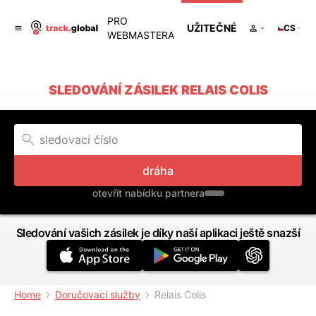
PRO
UŽITEČNÉ
CS
WEBMASTERA
SLEDOVÁNÍ ZÁSILEK RELAIS COLIS
dráha
otevřít nabídku partnera
Sledování vašich zásilek je díky naší aplikaci ještě snazší
Home
Doručovací služby
Relais Colis