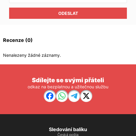
ODESLAT
Recenze
(0)
Nenalezeny žádné záznamy.
Sdílejte se svými přáteli
odkaz na bezplatnou a užitečnou službu
Sledování balíku
Česká pošta