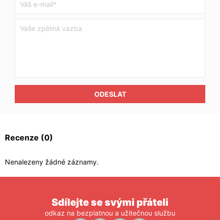
ODESLAT
Recenze
(0)
Nenalezeny žádné záznamy.
Sdílejte se svými přáteli
odkaz na bezplatnou a užitečnou službu