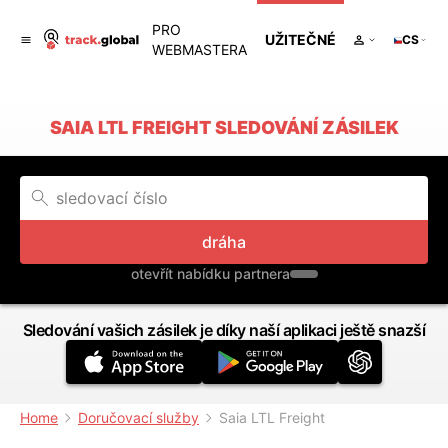
PRO
UŽITEČNÉ
CS
WEBMASTERA
SAIA LTL FREIGHT SLEDOVÁNÍ ZÁSILEK
dráha
otevřít nabídku partnera
Sledování vašich zásilek je díky naší aplikaci ještě snazší
Home
Doručovací služby
Saia LTL Freight