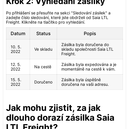
Krok 2: Vyhledání zásilky
Po přihlášení se přesuňte na sekci "Sledování zásilek" a
zadejte číslo sledování, které jste obdrželi od Saia LTL
Freight. Klikněte na tlačítko pro vyhledání.
Datum
Status
Popis
Zásilka byla doručena do
10. 5.
Ve skladu
skladu společnosti Saia LTL
2022
Freight.
12. 5.
Zásilka byla expedována a je
Na cestě
2022
momentálně na cestě k vám.
15. 5.
Zásilka byla úspěšně
Doručeno
2022
doručena na vaši adresu.
Jak mohu zjistit, za jak
dlouho dorazí zásilka Saia
LTL Freight?