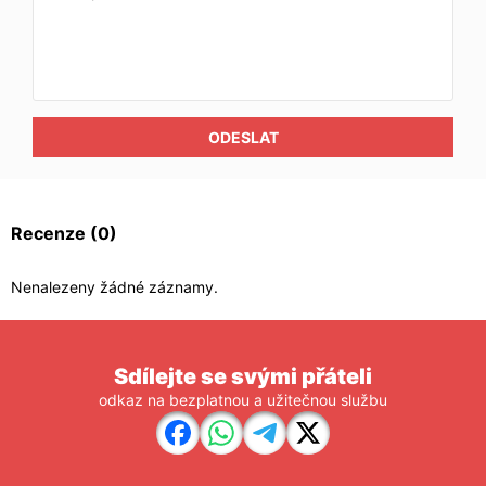
ODESLAT
Recenze
(0)
Nenalezeny žádné záznamy.
Sdílejte se svými přáteli
odkaz na bezplatnou a užitečnou službu