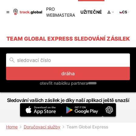
PRO
UŽITEČNÉ
CS
WEBMASTERA
TEAM GLOBAL EXPRESS SLEDOVÁNÍ ZÁSILEK
dráha
otevřít nabídku partnera
Sledování vašich zásilek je díky naší aplikaci ještě snazší
Home
Doručovací služby
Team Global Express