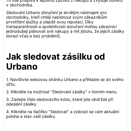
To vše přispívá k lepšímu zážitku z nákupu a zvyšuje důvěru
v obchodníka.
Sledování Urbano doručení
je skvělým nástrojem pro
obchodníky, kteří chtějí nabídnout svým zákazníkům
prvotřídní služby a zlepšit svou reputaci. Díky
transparentnosti a spolehlivosti doručení mohou zákazníci
jednodušeji plánovat své nákupy a mít jistotu, že jejich zásilky
dorazí včas a bez problémů.
Jak sledovat zásilku od
Urbano
1. Navštivte webovou stránku Urbano a přihlaste se do svého
účtu.
2. Klikněte na možnost "Sledování zásilky" v horním menu.
3. Zadejte číslo sledovacího kódu, které jste obdrželi při
odeslání zásilky.
4. Klikněte na tlačítko "Sledovat" a zobrazí se vám aktuální
poloha a stav vaší zásilky.