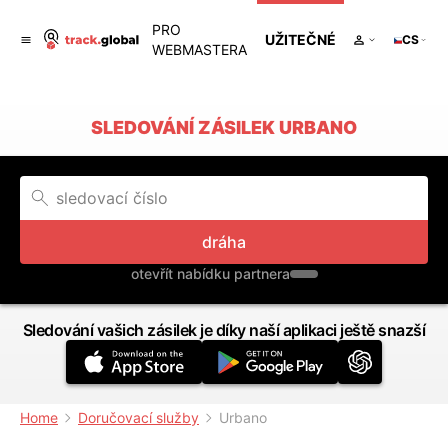
PRO
UŽITEČNÉ
CS
WEBMASTERA
SLEDOVÁNÍ ZÁSILEK URBANO
dráha
otevřít nabídku partnera
Sledování vašich zásilek je díky naší aplikaci ještě snazší
Home
Doručovací služby
Urbano