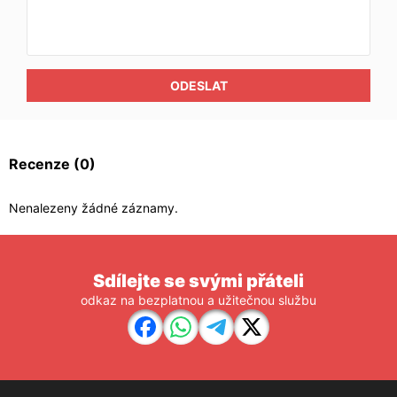
ODESLAT
Recenze
(0)
Nenalezeny žádné záznamy.
Sdílejte se svými přáteli
odkaz na bezplatnou a užitečnou službu