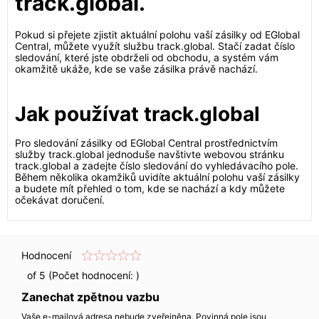
track.global.
Pokud si přejete zjistit aktuální polohu vaší zásilky od EGlobal
Central, můžete využít službu track.global. Stačí zadat číslo
sledování, které jste obdrželi od obchodu, a systém vám
okamžitě ukáže, kde se vaše zásilka právě nachází.
Jak používat track.global
Pro sledování zásilky od EGlobal Central prostřednictvím
služby track.global jednoduše navštivte webovou stránku
track.global a zadejte číslo sledování do vyhledávacího pole.
Během několika okamžiků uvidíte aktuální polohu vaší zásilky
a budete mít přehled o tom, kde se nachází a kdy můžete
očekávat doručení.
Hodnocení
of 5 (Počet hodnocení:
)
Zanechat zpětnou vazbu
Vaše e-mailová adresa nebude zveřejněna. Povinná pole jsou