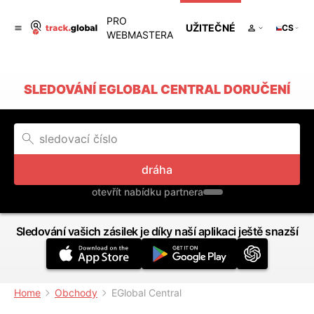
PRO
UŽITEČNÉ
CS
WEBMASTERA
SLEDOVÁNÍ EGLOBAL CENTRAL DORUČENÍ
dráha
otevřít nabídku partnera
Sledování vašich zásilek je díky naší aplikaci ještě snazší
Home
Obchody
EGlobal Central