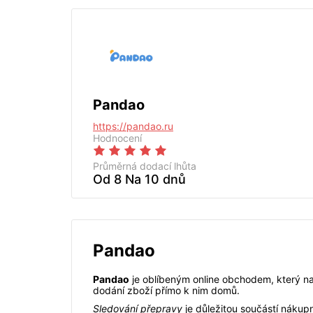
Pandao
https://pandao.ru
Hodnocení
Průměrná dodací lhůta
Od 8 Na 10 dnů
Pandao
Pandao
je oblíbeným online obchodem, který na
dodání zboží přímo k nim domů.
Sledování přepravy
je důležitou součástí nákup