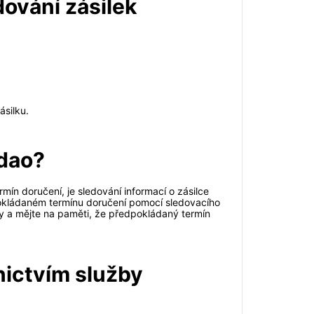
dování zásilek
ásilku.
ndao?
ín doručení, je sledování informací o zásilce
pokládaném termínu doručení pomocí sledovacího
ky a mějte na paměti, že předpokládaný termín
nictvím služby