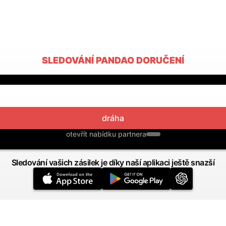
SLEDOVÁNÍ PANDAO DORUČENÍ
dráha
otevřít nabídku partnera
Sledování vašich zásilek je díky naší aplikaci ještě snazší