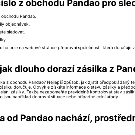
číslo z obchodu Pandao pro sle
ce obchodu Pandao.
aily objednávek.
ete sledovat.
lky.
acího pole na webové stránce přepravní společnosti, která doručuje z
 jak dlouho dorazí zásilka z Pa
a z obchodu Pandao? Nejlepší způsob, jak zjistit předpokládaný term
ásilku doručuje. Obvykle získáte informace o stavu zásilky a před
slání zásilky. Takže nezapomeňte pravidelně kontrolovat stav zásil
o jsou například dopravní situace nebo případné celní úřady.
lka od Pandao nachází, prostřed