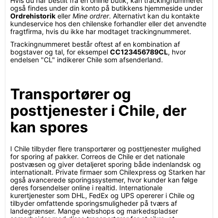
Hvis du har bestilt fra en online butik, kan trackingnummeret
også findes under din konto på butikkens hjemmeside under
Ordrehistorik
eller
Mine ordrer
. Alternativt kan du kontakte
kundeservice hos den chilenske forhandler eller det anvendte
fragtfirma, hvis du ikke har modtaget trackingnummeret.
Trackingnummeret består oftest af en kombination af
bogstaver og tal, for eksempel
CC123456789CL
, hvor
endelsen "CL" indikerer Chile som afsenderland.
Transportører og
posttjenester i Chile, der
kan spores
I Chile tilbyder flere transportører og posttjenester mulighed
for sporing af pakker. Correos de Chile er det nationale
postvæsen og giver detaljeret sporing både indenlandsk og
internationalt. Private firmaer som Chilexpress og Starken har
også avancerede sporingssystemer, hvor kunder kan følge
deres forsendelser online i realtid. Internationale
kurertjenester som DHL, FedEx og UPS opererer i Chile og
tilbyder omfattende sporingsmuligheder på tværs af
landegrænser. Mange webshops og markedspladser