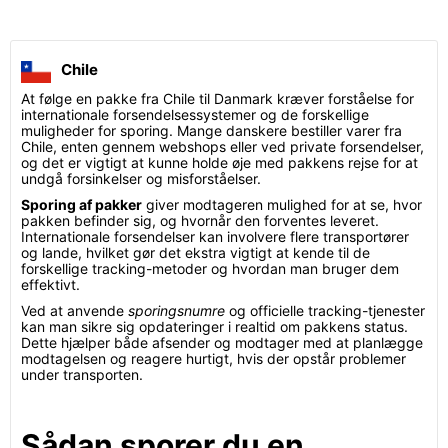
Chile
At følge en pakke fra Chile til Danmark kræver forståelse for
internationale forsendelsessystemer og de forskellige
muligheder for sporing. Mange danskere bestiller varer fra
Chile, enten gennem webshops eller ved private forsendelser,
og det er vigtigt at kunne holde øje med pakkens rejse for at
undgå forsinkelser og misforståelser.
Sporing af pakker
giver modtageren mulighed for at se, hvor
pakken befinder sig, og hvornår den forventes leveret.
Internationale forsendelser kan involvere flere transportører
og lande, hvilket gør det ekstra vigtigt at kende til de
forskellige tracking-metoder og hvordan man bruger dem
effektivt.
Ved at anvende
sporingsnumre
og officielle tracking-tjenester
kan man sikre sig opdateringer i realtid om pakkens status.
Dette hjælper både afsender og modtager med at planlægge
modtagelsen og reagere hurtigt, hvis der opstår problemer
under transporten.
Sådan sporer du en