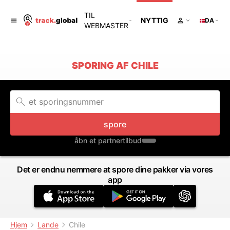
TIL
NYTTIG
DA
WEBMASTER
SPORING AF CHILE
spore
åbn et partnertilbud
Det er endnu nemmere at spore dine pakker via vores
app
Hjem
Lande
Chile