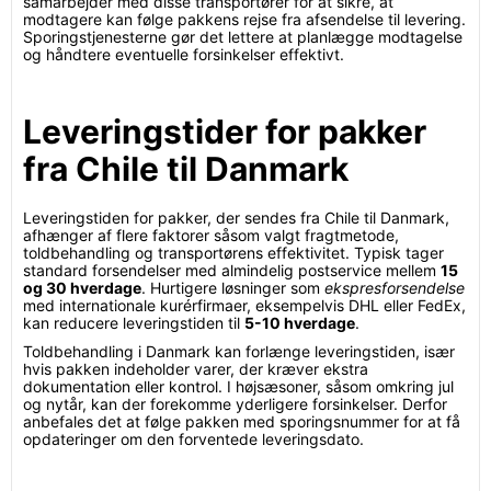
samarbejder med disse transportører for at sikre, at
modtagere kan følge pakkens rejse fra afsendelse til levering.
Sporingstjenesterne gør det lettere at planlægge modtagelse
og håndtere eventuelle forsinkelser effektivt.
Leveringstider for pakker
fra Chile til Danmark
Leveringstiden for pakker, der sendes fra Chile til Danmark,
afhænger af flere faktorer såsom valgt fragtmetode,
toldbehandling og transportørens effektivitet. Typisk tager
standard forsendelser med almindelig postservice mellem
15
og 30 hverdage
. Hurtigere løsninger som
ekspresforsendelse
med internationale kurérfirmaer, eksempelvis DHL eller FedEx,
kan reducere leveringstiden til
5-10 hverdage
.
Toldbehandling i Danmark kan forlænge leveringstiden, især
hvis pakken indeholder varer, der kræver ekstra
dokumentation eller kontrol. I højsæsoner, såsom omkring jul
og nytår, kan der forekomme yderligere forsinkelser. Derfor
anbefales det at følge pakken med sporingsnummer for at få
opdateringer om den forventede leveringsdato.