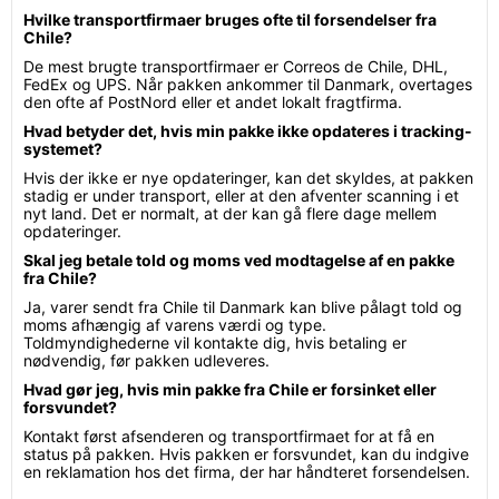
Hvilke transportfirmaer bruges ofte til forsendelser fra
Chile?
De mest brugte transportfirmaer er Correos de Chile, DHL,
FedEx og UPS. Når pakken ankommer til Danmark, overtages
den ofte af PostNord eller et andet lokalt fragtfirma.
Hvad betyder det, hvis min pakke ikke opdateres i tracking-
systemet?
Hvis der ikke er nye opdateringer, kan det skyldes, at pakken
stadig er under transport, eller at den afventer scanning i et
nyt land. Det er normalt, at der kan gå flere dage mellem
opdateringer.
Skal jeg betale told og moms ved modtagelse af en pakke
fra Chile?
Ja, varer sendt fra Chile til Danmark kan blive pålagt told og
moms afhængig af varens værdi og type.
Toldmyndighederne vil kontakte dig, hvis betaling er
nødvendig, før pakken udleveres.
Hvad gør jeg, hvis min pakke fra Chile er forsinket eller
forsvundet?
Kontakt først afsenderen og transportfirmaet for at få en
status på pakken. Hvis pakken er forsvundet, kan du indgive
en reklamation hos det firma, der har håndteret forsendelsen.