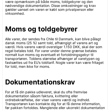
være opmærksom på både moms, toldgebyrer og den
nødvendige dokumentation. Disse omkostninger og krav
gælder uanset om varen er købt som privatperson eller
virksomhed.
Moms og toldgebyrer
Alle varer, der sendes fra Chile til Danmark, kan blive pålagt
dansk moms (25 %) samt told, afhængigt af varens art og
værdi. Hvis varens værdi overstiger 1.150 DKK, skal der som
regel betales told. For varer under denne grænse betales
normalt kun moms og eventuelt et fortoldningsgebyr til
transportøren. Toldens størrelse afhænger af varetypen og
fastsættes ud fra EU’s toldtarif. Nogle varer kan være fritaget
for told, men ikke for moms.
Dokumentationskrav
For at få din pakke udleveret, skal du ofte fremvise
dokumentation såsom faktura, kvittering eller
ordrebekræftelse, der viser varens værdi og indhold.
Transportøren kan kontakte dig for at få denne information,
før pakken fortoldes. Manglende eller ukorrekt dokumentation