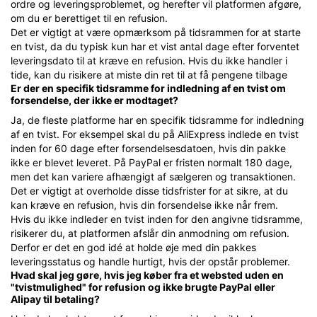
ordre og leveringsproblemet, og herefter vil platformen afgøre,
om du er berettiget til en refusion.
Det er vigtigt at være opmærksom på tidsrammen for at starte
en tvist, da du typisk kun har et vist antal dage efter forventet
leveringsdato til at kræve en refusion. Hvis du ikke handler i
tide, kan du risikere at miste din ret til at få pengene tilbage
Er der en specifik tidsramme for indledning af en tvist om
forsendelse, der ikke er modtaget?
Ja, de fleste platforme har en specifik tidsramme for indledning
af en tvist. For eksempel skal du på AliExpress indlede en tvist
inden for 60 dage efter forsendelsesdatoen, hvis din pakke
ikke er blevet leveret. På PayPal er fristen normalt 180 dage,
men det kan variere afhængigt af sælgeren og transaktionen.
Det er vigtigt at overholde disse tidsfrister for at sikre, at du
kan kræve en refusion, hvis din forsendelse ikke når frem.
Hvis du ikke indleder en tvist inden for den angivne tidsramme,
risikerer du, at platformen afslår din anmodning om refusion.
Derfor er det en god idé at holde øje med din pakkes
leveringsstatus og handle hurtigt, hvis der opstår problemer.
Hvad skal jeg gøre, hvis jeg køber fra et websted uden en
"tvistmulighed" for refusion og ikke brugte PayPal eller
Alipay til betaling?