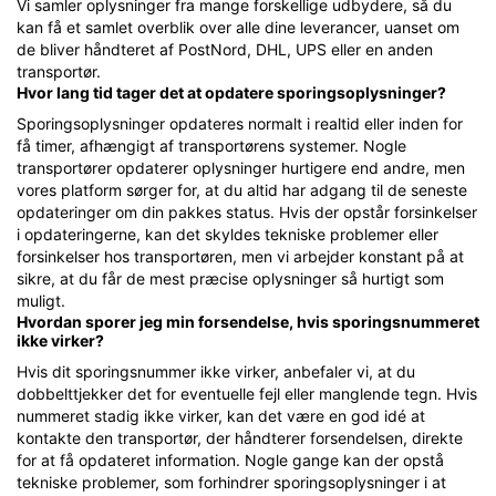
Vi samler oplysninger fra mange forskellige udbydere, så du
kan få et samlet overblik over alle dine leverancer, uanset om
de bliver håndteret af PostNord, DHL, UPS eller en anden
transportør.
Hvor lang tid tager det at opdatere sporingsoplysninger?
Sporingsoplysninger opdateres normalt i realtid eller inden for
få timer, afhængigt af transportørens systemer. Nogle
transportører opdaterer oplysninger hurtigere end andre, men
vores platform sørger for, at du altid har adgang til de seneste
opdateringer om din pakkes status. Hvis der opstår forsinkelser
i opdateringerne, kan det skyldes tekniske problemer eller
forsinkelser hos transportøren, men vi arbejder konstant på at
sikre, at du får de mest præcise oplysninger så hurtigt som
muligt.
Hvordan sporer jeg min forsendelse, hvis sporingsnummeret
ikke virker?
Hvis dit sporingsnummer ikke virker, anbefaler vi, at du
dobbelttjekker det for eventuelle fejl eller manglende tegn. Hvis
nummeret stadig ikke virker, kan det være en god idé at
kontakte den transportør, der håndterer forsendelsen, direkte
for at få opdateret information. Nogle gange kan der opstå
tekniske problemer, som forhindrer sporingsoplysninger i at