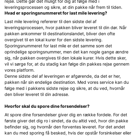
rejse. Dette gør det muligt for dig at følge med i
leveringsprocessen og sikre, at din pakke når frem til tiden.
Hvad er sporingsnummeret for last mile levering?
Last mile levering refererer til den sidste del af
leveringsprocessen, hvor pakken bliver leveret til din dør. Når
pakken ankommer til destinationslandet, bliver den ofte
overgivet til en lokal kurer for den sidste levering.
Sporingsnummeret for last mile er det samme som det
oprindelige sporingsnummer, men det kan nogle gange ændre
sig, når pakken overgives til den lokale kurer. Hvis dette sker,
vil vi sørge for, at du stadig kan følge din pakkes rejse gennem
vores platform.
Denne sidste del af leveringen er afgørende, da det er her,
pakken når sin endelige destination. Med vores service kan du
følge med i pakkens sidste rejse og sikre, at du ved, hvornår
den bliver leveret til din adresse.
Hvorfor skal du spore dine forsendelser?
At spore dine forsendelser giver dig en række fordele. For det
første giver det dig ro i sindet, da du altid ved, hvor din pakke
befinder sig, og hvornår den forventes leveret. For det andet
kan du med sporing få besked, hvis der opstår forsinkelser eller