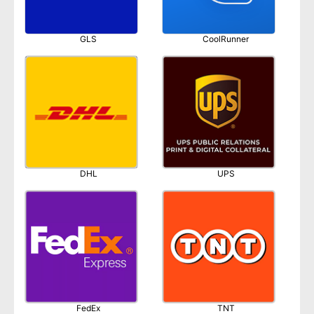
GLS
CoolRunner
DHL
UPS
FedEx
TNT