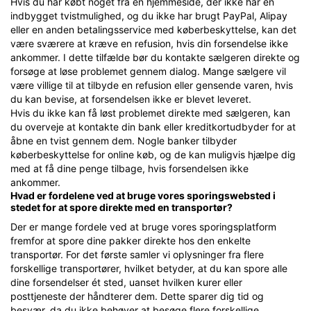
Hvis du har købt noget fra en hjemmeside, der ikke har en
indbygget tvistmulighed, og du ikke har brugt PayPal, Alipay
eller en anden betalingsservice med køberbeskyttelse, kan det
være sværere at kræve en refusion, hvis din forsendelse ikke
ankommer. I dette tilfælde bør du kontakte sælgeren direkte og
forsøge at løse problemet gennem dialog. Mange sælgere vil
være villige til at tilbyde en refusion eller gensende varen, hvis
du kan bevise, at forsendelsen ikke er blevet leveret.
Hvis du ikke kan få løst problemet direkte med sælgeren, kan
du overveje at kontakte din bank eller kreditkortudbyder for at
åbne en tvist gennem dem. Nogle banker tilbyder
køberbeskyttelse for online køb, og de kan muligvis hjælpe dig
med at få dine penge tilbage, hvis forsendelsen ikke
ankommer.
Hvad er fordelene ved at bruge vores sporingswebsted i
stedet for at spore direkte med en transportør?
Der er mange fordele ved at bruge vores sporingsplatform
fremfor at spore dine pakker direkte hos den enkelte
transportør. For det første samler vi oplysninger fra flere
forskellige transportører, hvilket betyder, at du kan spore alle
dine forsendelser ét sted, uanset hvilken kurer eller
posttjeneste der håndterer dem. Dette sparer dig tid og
besvær, da du ikke behøver at besøge flere forskellige