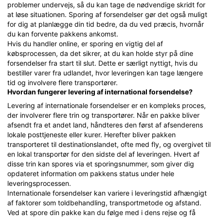
problemer undervejs, så du kan tage de nødvendige skridt for
at løse situationen. Sporing af forsendelser gør det også muligt
for dig at planlægge din tid bedre, da du ved præcis, hvornår
du kan forvente pakkens ankomst.
Hvis du handler online, er sporing en vigtig del af
købsprocessen, da det sikrer, at du kan holde styr på dine
forsendelser fra start til slut. Dette er særligt nyttigt, hvis du
bestiller varer fra udlandet, hvor leveringen kan tage længere
tid og involvere flere transportører.
Hvordan fungerer levering af international forsendelse?
Levering af internationale forsendelser er en kompleks proces,
der involverer flere trin og transportører. Når en pakke bliver
afsendt fra et andet land, håndteres den først af afsenderens
lokale posttjeneste eller kurer. Herefter bliver pakken
transporteret til destinationslandet, ofte med fly, og overgivet til
en lokal transportør for den sidste del af leveringen. Hvert af
disse trin kan spores via et sporingsnummer, som giver dig
opdateret information om pakkens status under hele
leveringsprocessen.
Internationale forsendelser kan variere i leveringstid afhængigt
af faktorer som toldbehandling, transportmetode og afstand.
Ved at spore din pakke kan du følge med i dens rejse og få