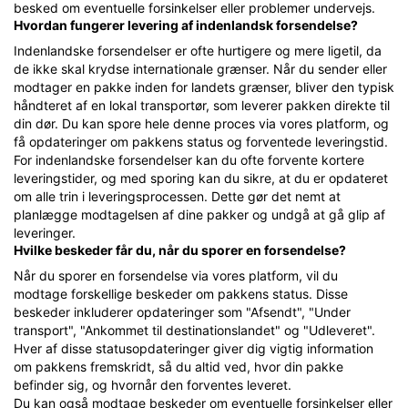
besked om eventuelle forsinkelser eller problemer undervejs.
Hvordan fungerer levering af indenlandsk forsendelse?
Indenlandske forsendelser er ofte hurtigere og mere ligetil, da
de ikke skal krydse internationale grænser. Når du sender eller
modtager en pakke inden for landets grænser, bliver den typisk
håndteret af en lokal transportør, som leverer pakken direkte til
din dør. Du kan spore hele denne proces via vores platform, og
få opdateringer om pakkens status og forventede leveringstid.
For indenlandske forsendelser kan du ofte forvente kortere
leveringstider, og med sporing kan du sikre, at du er opdateret
om alle trin i leveringsprocessen. Dette gør det nemt at
planlægge modtagelsen af dine pakker og undgå at gå glip af
leveringer.
Hvilke beskeder får du, når du sporer en forsendelse?
Når du sporer en forsendelse via vores platform, vil du
modtage forskellige beskeder om pakkens status. Disse
beskeder inkluderer opdateringer som "Afsendt", "Under
transport", "Ankommet til destinationslandet" og "Udleveret".
Hver af disse statusopdateringer giver dig vigtig information
om pakkens fremskridt, så du altid ved, hvor din pakke
befinder sig, og hvornår den forventes leveret.
Du kan også modtage beskeder om eventuelle forsinkelser eller