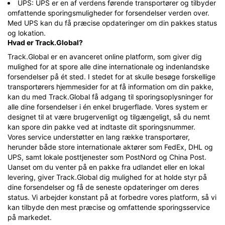
UPS: UPS er en af verdens førende transportører og tilbyder
omfattende sporingsmuligheder for forsendelser verden over.
Med UPS kan du få præcise opdateringer om din pakkes status
og lokation.
Hvad er Track.Global?
Track.Global er en avanceret online platform, som giver dig
mulighed for at spore alle dine internationale og indenlandske
forsendelser på ét sted. I stedet for at skulle besøge forskellige
transportørers hjemmesider for at få information om din pakke,
kan du med Track.Global få adgang til sporingsoplysninger for
alle dine forsendelser i én enkel brugerflade. Vores system er
designet til at være brugervenligt og tilgængeligt, så du nemt
kan spore din pakke ved at indtaste dit sporingsnummer.
Vores service understøtter en lang række transportører,
herunder både store internationale aktører som FedEx, DHL og
UPS, samt lokale posttjenester som PostNord og China Post.
Uanset om du venter på en pakke fra udlandet eller en lokal
levering, giver Track.Global dig mulighed for at holde styr på
dine forsendelser og få de seneste opdateringer om deres
status. Vi arbejder konstant på at forbedre vores platform, så vi
kan tilbyde den mest præcise og omfattende sporingsservice
på markedet.