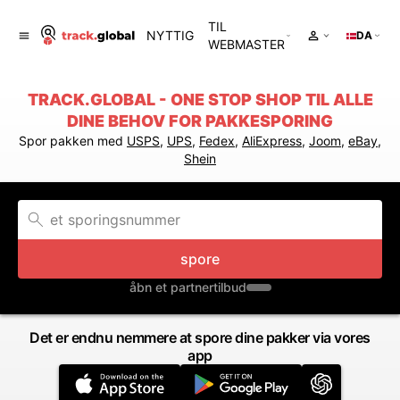
TIL
NYTTIG
DA
WEBMASTER
TRACK.GLOBAL - ONE STOP SHOP TIL ALLE
DINE BEHOV FOR PAKKESPORING
Spor pakken med
USPS
,
UPS
,
Fedex
,
AliExpress
,
Joom
,
eBay
,
Shein
spore
åbn et partnertilbud
Det er endnu nemmere at spore dine pakker via vores
app