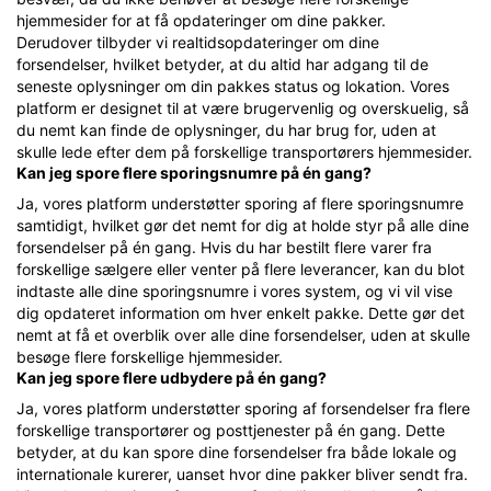
hjemmesider for at få opdateringer om dine pakker.
Derudover tilbyder vi realtidsopdateringer om dine
forsendelser, hvilket betyder, at du altid har adgang til de
seneste oplysninger om din pakkes status og lokation. Vores
platform er designet til at være brugervenlig og overskuelig, så
du nemt kan finde de oplysninger, du har brug for, uden at
skulle lede efter dem på forskellige transportørers hjemmesider.
Kan jeg spore flere sporingsnumre på én gang?
Ja, vores platform understøtter sporing af flere sporingsnumre
samtidigt, hvilket gør det nemt for dig at holde styr på alle dine
forsendelser på én gang. Hvis du har bestilt flere varer fra
forskellige sælgere eller venter på flere leverancer, kan du blot
indtaste alle dine sporingsnumre i vores system, og vi vil vise
dig opdateret information om hver enkelt pakke. Dette gør det
nemt at få et overblik over alle dine forsendelser, uden at skulle
besøge flere forskellige hjemmesider.
Kan jeg spore flere udbydere på én gang?
Ja, vores platform understøtter sporing af forsendelser fra flere
forskellige transportører og posttjenester på én gang. Dette
betyder, at du kan spore dine forsendelser fra både lokale og
internationale kurerer, uanset hvor dine pakker bliver sendt fra.