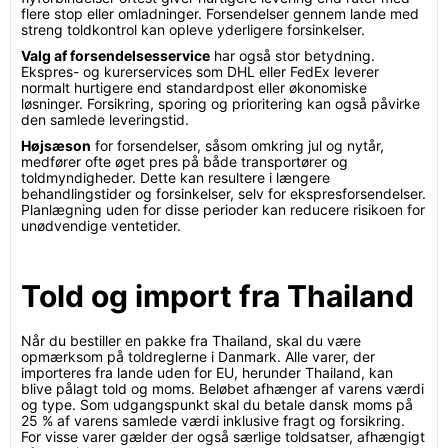
flere stop eller omladninger. Forsendelser gennem lande med
streng toldkontrol kan opleve yderligere forsinkelser.
Valg af forsendelsesservice
har også stor betydning.
Ekspres- og kurerservices som DHL eller FedEx leverer
normalt hurtigere end standardpost eller økonomiske
løsninger. Forsikring, sporing og prioritering kan også påvirke
den samlede leveringstid.
Højsæson
for forsendelser, såsom omkring jul og nytår,
medfører ofte øget pres på både transportører og
toldmyndigheder. Dette kan resultere i længere
behandlingstider og forsinkelser, selv for ekspresforsendelser.
Planlægning uden for disse perioder kan reducere risikoen for
unødvendige ventetider.
Told og import fra Thailand
Når du bestiller en pakke fra Thailand, skal du være
opmærksom på toldreglerne i Danmark. Alle varer, der
importeres fra lande uden for EU, herunder Thailand, kan
blive pålagt told og moms. Beløbet afhænger af varens værdi
og type. Som udgangspunkt skal du betale dansk moms på
25 % af varens samlede værdi inklusive fragt og forsikring.
For visse varer gælder der også særlige toldsatser, afhængigt