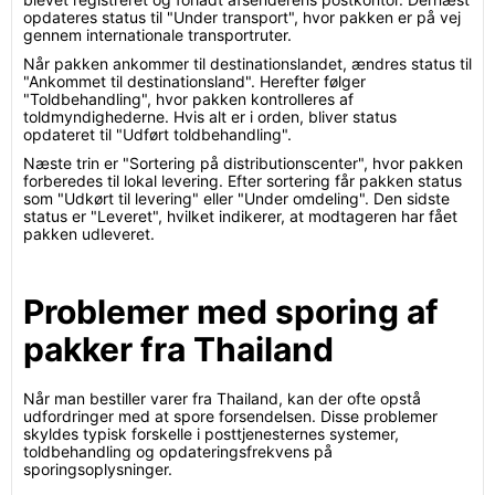
opdateres status til "Under transport", hvor pakken er på vej
gennem internationale transportruter.
Når pakken ankommer til destinationslandet, ændres status til
"Ankommet til destinationsland". Herefter følger
"Toldbehandling", hvor pakken kontrolleres af
toldmyndighederne. Hvis alt er i orden, bliver status
opdateret til "Udført toldbehandling".
Næste trin er "Sortering på distributionscenter", hvor pakken
forberedes til lokal levering. Efter sortering får pakken status
som "Udkørt til levering" eller "Under omdeling". Den sidste
status er "Leveret", hvilket indikerer, at modtageren har fået
pakken udleveret.
Problemer med sporing af
pakker fra Thailand
Når man bestiller varer fra Thailand, kan der ofte opstå
udfordringer med at spore forsendelsen. Disse problemer
skyldes typisk forskelle i posttjenesternes systemer,
toldbehandling og opdateringsfrekvens på
sporingsoplysninger.