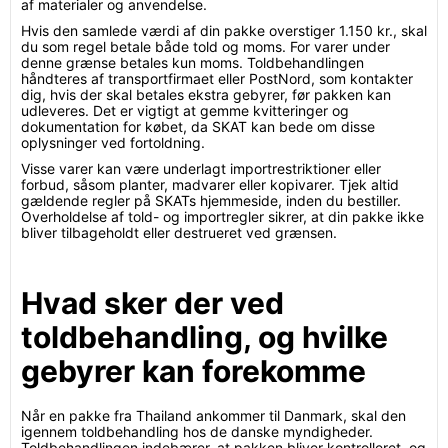
af materialer og anvendelse.
Hvis den samlede værdi af din pakke overstiger 1.150 kr., skal
du som regel betale både told og moms. For varer under
denne grænse betales kun moms. Toldbehandlingen
håndteres af transportfirmaet eller PostNord, som kontakter
dig, hvis der skal betales ekstra gebyrer, før pakken kan
udleveres. Det er vigtigt at gemme kvitteringer og
dokumentation for købet, da SKAT kan bede om disse
oplysninger ved fortoldning.
Visse varer kan være underlagt importrestriktioner eller
forbud, såsom planter, madvarer eller kopivarer. Tjek altid
gældende regler på SKATs hjemmeside, inden du bestiller.
Overholdelse af told- og importregler sikrer, at din pakke ikke
bliver tilbageholdt eller destrueret ved grænsen.
Hvad sker der ved
toldbehandling, og hvilke
gebyrer kan forekomme
Når en pakke fra Thailand ankommer til Danmark, skal den
igennem toldbehandling hos de danske myndigheder.
Toldbehandlingen indebærer, at pakken bliver kontrolleret, og