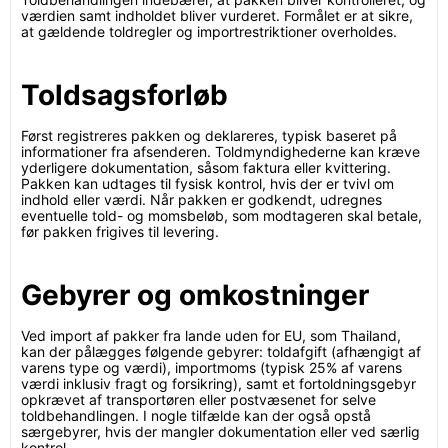
værdien samt indholdet bliver vurderet. Formålet er at sikre,
at gældende toldregler og importrestriktioner overholdes.
Toldsagsforløb
Først registreres pakken og deklareres, typisk baseret på
informationer fra afsenderen. Toldmyndighederne kan kræve
yderligere dokumentation, såsom faktura eller kvittering.
Pakken kan udtages til fysisk kontrol, hvis der er tvivl om
indhold eller værdi. Når pakken er godkendt, udregnes
eventuelle told- og momsbeløb, som modtageren skal betale,
før pakken frigives til levering.
Gebyrer og omkostninger
Ved import af pakker fra lande uden for EU, som Thailand,
kan der pålægges følgende gebyrer: toldafgift (afhængigt af
varens type og værdi), importmoms (typisk 25% af varens
værdi inklusiv fragt og forsikring), samt et fortoldningsgebyr
opkrævet af transportøren eller postvæsenet for selve
toldbehandlingen. I nogle tilfælde kan der også opstå
særgebyrer, hvis der mangler dokumentation eller ved særlig
kontrol.