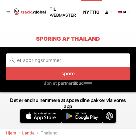
TIL
NYTTIG
DA
WEBMASTER
SPORING AF THAILAND
spore
åbn et partnertilbud
Det er endnu nemmere at spore dine pakker via vores
app
Hjem
Lande
Thailand