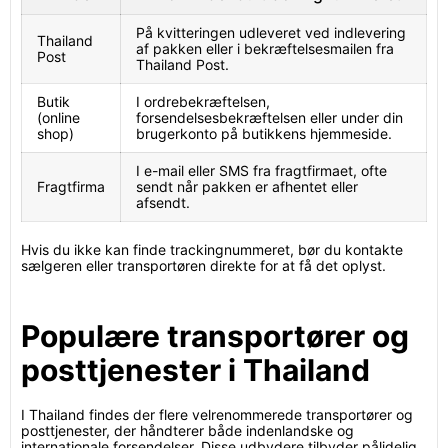
På kvitteringen udleveret ved indlevering
Thailand
af pakken eller i bekræftelsesmailen fra
Post
Thailand Post.
Butik
I ordrebekræftelsen,
(online
forsendelsesbekræftelsen eller under din
shop)
brugerkonto på butikkens hjemmeside.
I e-mail eller SMS fra fragtfirmaet, ofte
Fragtfirma
sendt når pakken er afhentet eller
afsendt.
Hvis du ikke kan finde trackingnummeret, bør du kontakte
sælgeren eller transportøren direkte for at få det oplyst.
Populære transportører og
posttjenester i Thailand
I Thailand findes der flere velrenommerede transportører og
posttjenester, der håndterer både indenlandske og
internationale forsendelser. Disse udbydere tilbyder pålidelig