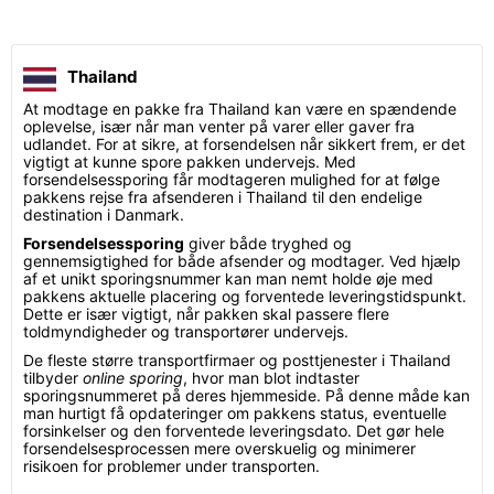
Thailand
At modtage en pakke fra Thailand kan være en spændende
oplevelse, især når man venter på varer eller gaver fra
udlandet. For at sikre, at forsendelsen når sikkert frem, er det
vigtigt at kunne spore pakken undervejs. Med
forsendelsessporing får modtageren mulighed for at følge
pakkens rejse fra afsenderen i Thailand til den endelige
destination i Danmark.
Forsendelsessporing
giver både tryghed og
gennemsigtighed for både afsender og modtager. Ved hjælp
af et unikt sporingsnummer kan man nemt holde øje med
pakkens aktuelle placering og forventede leveringstidspunkt.
Dette er især vigtigt, når pakken skal passere flere
toldmyndigheder og transportører undervejs.
De fleste større transportfirmaer og posttjenester i Thailand
tilbyder
online sporing
, hvor man blot indtaster
sporingsnummeret på deres hjemmeside. På denne måde kan
man hurtigt få opdateringer om pakkens status, eventuelle
forsinkelser og den forventede leveringsdato. Det gør hele
forsendelsesprocessen mere overskuelig og minimerer
risikoen for problemer under transporten.