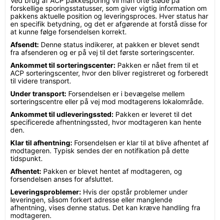
Ved brug af ACP pakkesporing vil man ofte støde på
forskellige sporingsstatusser, som giver vigtig information om
pakkens aktuelle position og leveringsproces. Hver status har
en specifik betydning, og det er afgørende at forstå disse for
at kunne følge forsendelsen korrekt.
Afsendt:
Denne status indikerer, at pakken er blevet sendt
fra afsenderen og er på vej til det første sorteringscenter.
Ankommet til sorteringscenter:
Pakken er nået frem til et
ACP sorteringscenter, hvor den bliver registreret og forberedt
til videre transport.
Under transport:
Forsendelsen er i bevægelse mellem
sorteringscentre eller på vej mod modtagerens lokalområde.
Ankommet til udleveringssted:
Pakken er leveret til det
specificerede afhentningssted, hvor modtageren kan hente
den.
Klar til afhentning:
Forsendelsen er klar til at blive afhentet af
modtageren. Typisk sendes der en notifikation på dette
tidspunkt.
Afhentet:
Pakken er blevet hentet af modtageren, og
forsendelsen anses for afsluttet.
Leveringsproblemer:
Hvis der opstår problemer under
leveringen, såsom forkert adresse eller manglende
afhentning, vises denne status. Det kan kræve handling fra
modtageren.