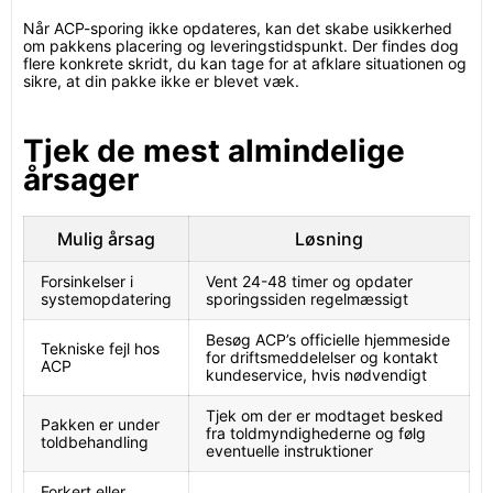
Når ACP-sporing ikke opdateres, kan det skabe usikkerhed
om pakkens placering og leveringstidspunkt. Der findes dog
flere konkrete skridt, du kan tage for at afklare situationen og
sikre, at din pakke ikke er blevet væk.
Tjek de mest almindelige
årsager
Mulig årsag
Løsning
Forsinkelser i
Vent 24-48 timer og opdater
systemopdatering
sporingssiden regelmæssigt
Besøg ACP’s officielle hjemmeside
Tekniske fejl hos
for driftsmeddelelser og kontakt
ACP
kundeservice, hvis nødvendigt
Tjek om der er modtaget besked
Pakken er under
fra toldmyndighederne og følg
toldbehandling
eventuelle instruktioner
Forkert eller