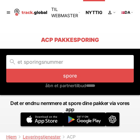
TIL
NYTTIG
DA
WEBMASTER
ACP PAKKESPORING
spore
åbn et partnertilbud
Det er endnu nemmere at spore dine pakker via vores
app
Hjem
Leveringstjenester
ACP