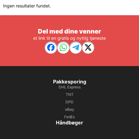
Ingen resultater fundet.
Del med dine venner
et link til en gratis og nyttig tjeneste
Pakkesporing
DHL Express
TNT
DPD
eBay
FedEx
Håndbøger