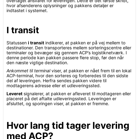
overtaget ansvaret for leveringen. Dette er det første skridt,
hvor afsenderens oplysninger og pakkens detaljer er
indtastet i systemet.
I transit
Statussen
i transit
indikerer, at pakken er på vej mellem to
destinationer. Den transporteres mellem sorteringscentre eller
terminaler og bevæger sig gennem ACP’s logistiknetværk. I
denne periode kan pakken passere flere stop, før den når
den næste vigtige destination.
Ankommet til terminal
viser, at pakken er nået frem til en lokal
ACP-terminal, hvor den sorteres og forberedes til den sidste
del af leveringen. Herfra sendes pakken videre til
modtagerens adresse eller et udleveringssted.
Leveret
signalerer, at pakken er afleveret til modtageren eller
placeret på det aftalte udleveringssted. Leveringen er
afsluttet, og sporingen viser, at pakken er fremme.
Hvor lang tid tager levering
med ACP?