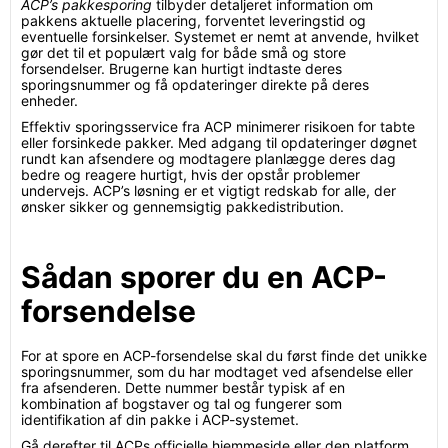
ACP’s pakkesporing
tilbyder detaljeret information om
pakkens aktuelle placering, forventet leveringstid og
eventuelle forsinkelser. Systemet er nemt at anvende, hvilket
gør det til et populært valg for både små og store
forsendelser. Brugerne kan hurtigt indtaste deres
sporingsnummer og få opdateringer direkte på deres
enheder.
Effektiv sporingsservice fra ACP minimerer risikoen for tabte
eller forsinkede pakker. Med adgang til opdateringer døgnet
rundt kan afsendere og modtagere planlægge deres dag
bedre og reagere hurtigt, hvis der opstår problemer
undervejs. ACP’s løsning er et vigtigt redskab for alle, der
ønsker sikker og gennemsigtig pakkedistribution.
Sådan sporer du en ACP-
forsendelse
For at spore en ACP-forsendelse skal du først finde det unikke
sporingsnummer, som du har modtaget ved afsendelse eller
fra afsenderen. Dette nummer består typisk af en
kombination af bogstaver og tal og fungerer som
identifikation af din pakke i ACP-systemet.
Gå derefter til ACPs officielle hjemmeside eller den platform,