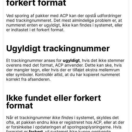
forkert format
Ved sporing af pakker med ACP kan der opstå udfordringer
med trackingnummeret. Det mest almindelige problem er, at
nummeret enten er ugyldigt, ikke kan findes i systemet, eller
er indtastet i et forkert format.
Ugyldigt trackingnummer
Et trackingnummer anses for
ugyldigt
, hvis det ikke stemmer
overens med det format, ACP anvender. Dette kan ske, hvis
der mangler tegn, eller hvis der er tilføjet ekstra mellemrum
eller symboler. Kontrollér altid, at du har kopieret nummeret
korrekt fra afsenderen.
Ikke fundet eller forkert
format
Når et trackingnummer
ikke findes
i systemet, skyldes det
ofte, at pakken endnu ikke er registreret hos ACP, eller at der
er forsinkelse i opdateringen af sporingsoplysningerne. Hvis
formatet er
forkert
, vil systemet ikke kunne genkende