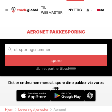
TIL
NYTTIG
DA
WEBMASTER
AERONET PAKKESPORING
spore
åbn et partnertilbud
Det er endnu nemmere at spore dine pakker via vores
app
Hjem
Leveringstjenester
Aeronet