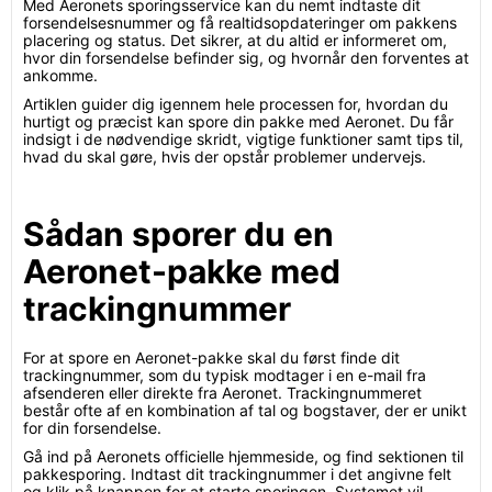
Med Aeronets sporingsservice kan du nemt indtaste dit
forsendelsesnummer og få realtidsopdateringer om pakkens
placering og status. Det sikrer, at du altid er informeret om,
hvor din forsendelse befinder sig, og hvornår den forventes at
ankomme.
Artiklen guider dig igennem hele processen for, hvordan du
hurtigt og præcist kan spore din pakke med Aeronet. Du får
indsigt i de nødvendige skridt, vigtige funktioner samt tips til,
hvad du skal gøre, hvis der opstår problemer undervejs.
Sådan sporer du en
Aeronet-pakke med
trackingnummer
For at spore en Aeronet-pakke skal du først finde dit
trackingnummer, som du typisk modtager i en e-mail fra
afsenderen eller direkte fra Aeronet. Trackingnummeret
består ofte af en kombination af tal og bogstaver, der er unikt
for din forsendelse.
Gå ind på Aeronets officielle hjemmeside, og find sektionen til
pakkesporing. Indtast dit trackingnummer i det angivne felt
og klik på knappen for at starte sporingen. Systemet vil