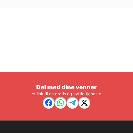
Del med dine venner
et link til en gratis og nyttig tjeneste