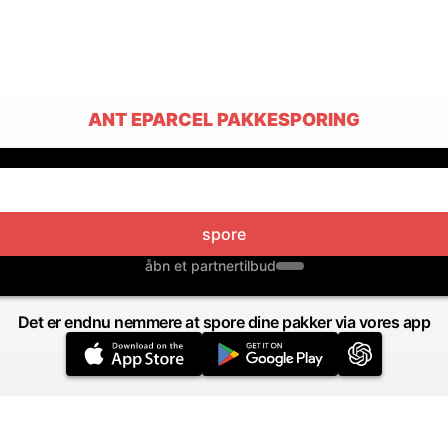
ANT EPARCEL PAKKESPORING
spore
åbn et partnertilbud
Det er endnu nemmere at spore dine pakker via vores app