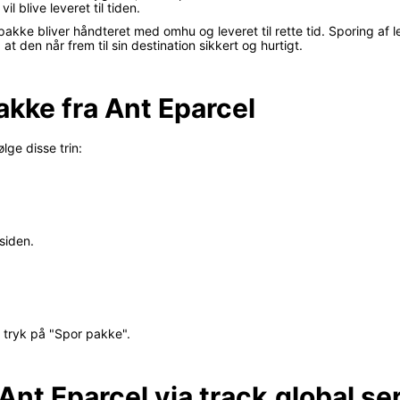
l blive leveret til tiden.
pakke bliver håndteret med omhu og leveret til rette tid. Sporing af
t den når frem til sin destination sikkert og hurtigt.
akke fra Ant Eparcel
lge disse trin:
siden.
g tryk på "Spor pakke".
Ant Eparcel via track.global se