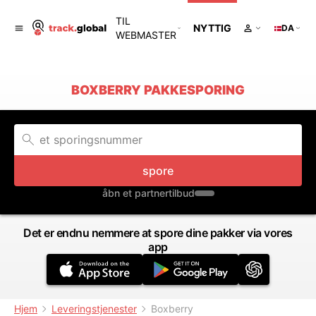
TIL
NYTTIG
DA
WEBMASTER
BOXBERRY PAKKESPORING
spore
åbn et partnertilbud
Det er endnu nemmere at spore dine pakker via vores
app
Hjem
Leveringstjenester
Boxberry