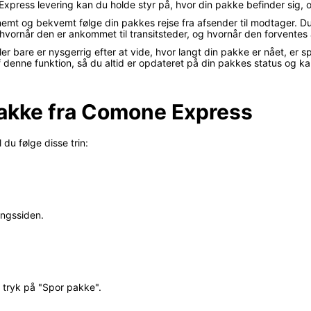
xpress levering kan du holde styr på, hvor din pakke befinder sig, o
emt og bekvemt følge din pakkes rejse fra afsender til modtager. D
vornår den er ankommet til transitsteder, og hvornår den forventes at 
er bare er nysgerrig efter at vide, hvor langt din pakke er nået, er 
af denne funktion, så du altid er opdateret på din pakkes status og k
pakke fra Comone Express
du følge disse trin:
ingssiden.
g tryk på "Spor pakke".