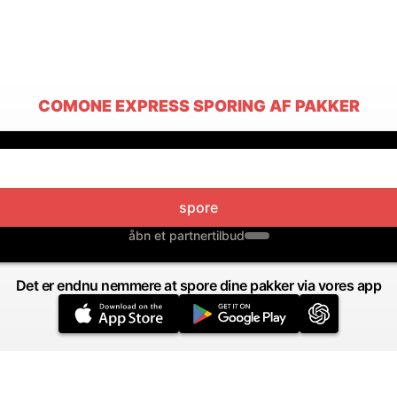
COMONE EXPRESS SPORING AF PAKKER
spore
åbn et partnertilbud
Det er endnu nemmere at spore dine pakker via vores app