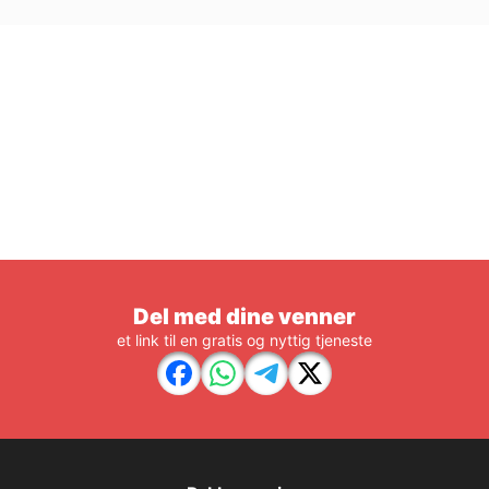
Del med dine venner
et link til en gratis og nyttig tjeneste