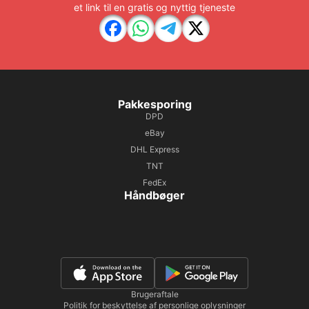
et link til en gratis og nyttig tjeneste
Pakkesporing
DPD
eBay
DHL Express
TNT
FedEx
Håndbøger
Brugeraftale
Politik for beskyttelse af personlige oplysninger