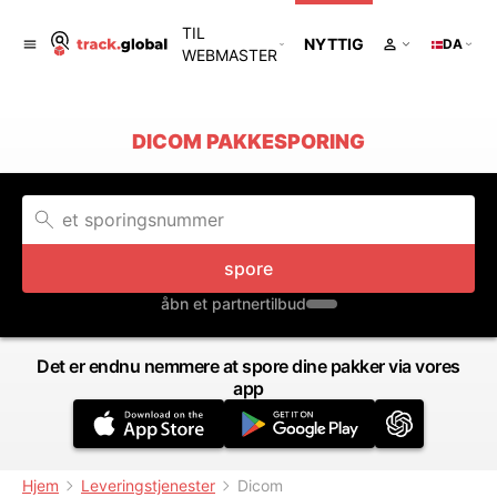
TIL
NYTTIG
DA
WEBMASTER
DICOM PAKKESPORING
spore
åbn et partnertilbud
Det er endnu nemmere at spore dine pakker via vores
app
Hjem
Leveringstjenester
Dicom