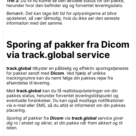
Trin 3:
Du vil nu kunne se den aktuelle status for din pakke,
herunder hvor den befinder sig og forventet leveringsdato.
Bemærk: Det kan tage lidt tid for oplysningerne at blive
opdateret, så vær tålmodig, hvis du ikke ser den seneste
information med det samme.
Sporing af pakker fra Dicom
via track.global service
track.global
tilbyder en pålidelig og effektiv sporingstjeneste
for pakker sendt med
Dicom
. Ved hjælp af unikke
trackingnumre kan du nemt følge din pakkes rejse fra
afsendelse til levering.
Med
track.global
kan du få realtidsopdateringer om din
pakkes status, herunder forventet leveringstidspunkt og
eventuelle forsinkelser. Du kan også modtage notifikationer
via e-mail eller SMS, så du altid er informeret om din pakkes
placering.
Sporing af pakker fra
Dicom
via
track.global
service giver
dig ro i sindet og sikrer, at din pakke når frem sikkert og til
tiden.