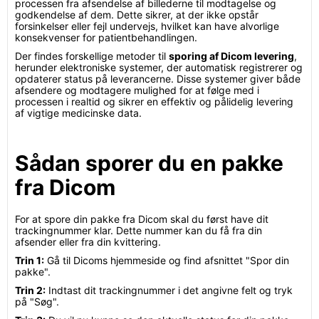
processen fra afsendelse af billederne til modtagelse og
godkendelse af dem. Dette sikrer, at der ikke opstår
forsinkelser eller fejl undervejs, hvilket kan have alvorlige
konsekvenser for patientbehandlingen.
Der findes forskellige metoder til
sporing af Dicom levering
,
herunder elektroniske systemer, der automatisk registrerer og
opdaterer status på leverancerne. Disse systemer giver både
afsendere og modtagere mulighed for at følge med i
processen i realtid og sikrer en effektiv og pålidelig levering
af vigtige medicinske data.
Sådan sporer du en pakke
fra Dicom
For at spore din pakke fra Dicom skal du først have dit
trackingnummer klar. Dette nummer kan du få fra din
afsender eller fra din kvittering.
Trin 1:
Gå til Dicoms hjemmeside og find afsnittet "Spor din
pakke".
Trin 2:
Indtast dit trackingnummer i det angivne felt og tryk
på "Søg".