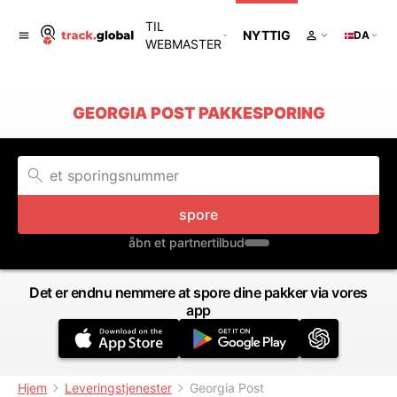
TIL
NYTTIG
DA
WEBMASTER
GEORGIA POST PAKKESPORING
spore
åbn et partnertilbud
Det er endnu nemmere at spore dine pakker via vores
app
Hjem
Leveringstjenester
Georgia Post