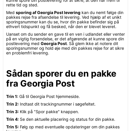
kunne spore din postlevering for at sikre, at den når frem til
rette tid og sted.
Med
sporing af Georgia Post levering
kan du nemt følge din
pakkes rejse fra afsendelse til levering. Ved hjælp af et unikt
sporingsnummer kan du se, hvor din pakke befinder sig på
ethvert tidspunkt og få besked, når den er blevet leveret.
Uanset om du sender en gave til en ven i udlandet eller venter
på en vigtig forsendelse, er det afgørende at kunne spore din
postlevering med
Georgia Post
. Så glem ikke at notere dit
sporingsnummer og hold øje med din pakkes rejse for at sikre
en problemfri levering.
Sådan sporer du en pakke
fra Georgia Post
Trin 1:
Gå til Georgia Post hjemmeside.
Trin 2:
Indtast dit trackingnummer i søgefeltet.
Trin 3:
Klik på "Spor pakke" knappen.
Trin 4:
Se den aktuelle placering og status for din pakke.
Trin 5:
Følg op med eventuelle opdateringer om din pakkes