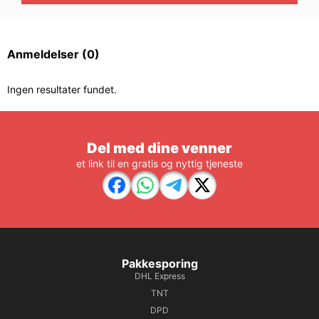
Anmeldelser
(0)
Ingen resultater fundet.
Del med dine venner
et link til en gratis og nyttig tjeneste
Pakkesporing
DHL Express
TNT
DPD