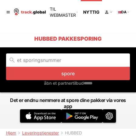
TIL
NYTTIG
DA
WEBMASTER
HUBBED PAKKESPORING
spore
åbn et partnertilbud
Det er endnu nemmere at spore dine pakker via vores
app
Hjem
Leveringstjenester
HUBBED