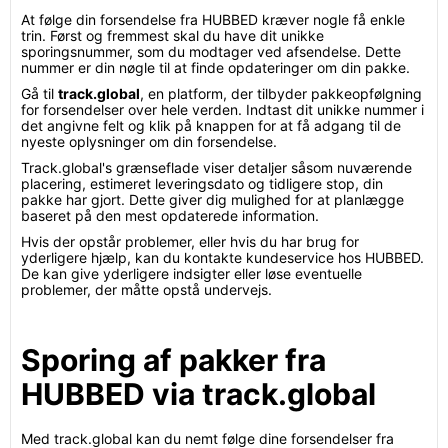
At følge din forsendelse fra HUBBED kræver nogle få enkle
trin. Først og fremmest skal du have dit unikke
sporingsnummer, som du modtager ved afsendelse. Dette
nummer er din nøgle til at finde opdateringer om din pakke.
Gå til
track.global
, en platform, der tilbyder pakkeopfølgning
for forsendelser over hele verden. Indtast dit unikke nummer i
det angivne felt og klik på knappen for at få adgang til de
nyeste oplysninger om din forsendelse.
Track.global's grænseflade viser detaljer såsom nuværende
placering, estimeret leveringsdato og tidligere stop, din
pakke har gjort. Dette giver dig mulighed for at planlægge
baseret på den mest opdaterede information.
Hvis der opstår problemer, eller hvis du har brug for
yderligere hjælp, kan du kontakte kundeservice hos HUBBED.
De kan give yderligere indsigter eller løse eventuelle
problemer, der måtte opstå undervejs.
Sporing af pakker fra
HUBBED via track.global
Med track.global kan du nemt følge dine forsendelser fra