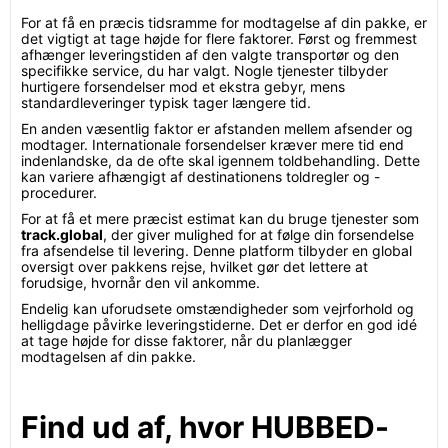
For at få en præcis tidsramme for modtagelse af din pakke, er
det vigtigt at tage højde for flere faktorer. Først og fremmest
afhænger leveringstiden af den valgte transportør og den
specifikke service, du har valgt. Nogle tjenester tilbyder
hurtigere forsendelser mod et ekstra gebyr, mens
standardleveringer typisk tager længere tid.
En anden væsentlig faktor er afstanden mellem afsender og
modtager. Internationale forsendelser kræver mere tid end
indenlandske, da de ofte skal igennem toldbehandling. Dette
kan variere afhængigt af destinationens toldregler og -
procedurer.
For at få et mere præcist estimat kan du bruge tjenester som
track.global
, der giver mulighed for at følge din forsendelse
fra afsendelse til levering. Denne platform tilbyder en global
oversigt over pakkens rejse, hvilket gør det lettere at
forudsige, hvornår den vil ankomme.
Endelig kan uforudsete omstændigheder som vejrforhold og
helligdage påvirke leveringstiderne. Det er derfor en god idé
at tage højde for disse faktorer, når du planlægger
modtagelsen af din pakke.
Find ud af, hvor HUBBED-