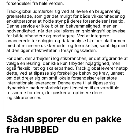
forsendelser fra hele verden.
Track.global udmærker sig ved at levere en brugervenlig
grænseflade, som gør det muligt for både virksomheder og
enkeltpersoner at holde styr på deres forsendelser i realtid.
Denne service er ikke blot en bekvemmelighed, men en
nødvendighed, når der skal sikres en gnidningsfri oplevelse
for både afsendere og modtagere. Ved at integrere
avancerede teknologier og dataanalyse hjælper platformen
med at minimere usikkerheder og forsinkelser, samtidig med
at den øger effektiviteten i forsyningskæden.
For dem, der arbejder i logistikbranchen, er det afgørende at
vælge en løsning, der ikke kun tilbyder nøjagtighed, men
også fleksibilitet og skalerbarhed. Track.global leverer netop
dette, ved at tilpasse sig forskellige behov og krav, uanset
om det drejer sig om små lokale forsendelser eller store
internationale leverancer. Denne evne til at tilpasse sig
dynamiske markedsforhold gør tjenesten til en værdifuld
ressource for dem, der ønsker at optimere deres
logistikprocesser.
Sådan sporer du en pakke
fra HUBBED