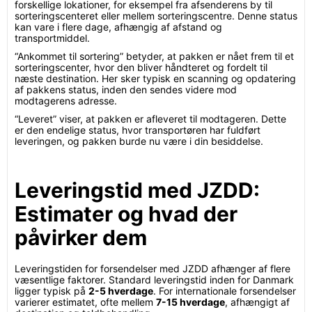
forskellige lokationer, for eksempel fra afsenderens by til
sorteringscenteret eller mellem sorteringscentre. Denne status
kan vare i flere dage, afhængig af afstand og
transportmiddel.
“Ankommet til sortering” betyder, at pakken er nået frem til et
sorteringscenter, hvor den bliver håndteret og fordelt til
næste destination. Her sker typisk en scanning og opdatering
af pakkens status, inden den sendes videre mod
modtagerens adresse.
“Leveret” viser, at pakken er afleveret til modtageren. Dette
er den endelige status, hvor transportøren har fuldført
leveringen, og pakken burde nu være i din besiddelse.
Leveringstid med JZDD:
Estimater og hvad der
påvirker dem
Leveringstiden for forsendelser med JZDD afhænger af flere
væsentlige faktorer. Standard leveringstid inden for Danmark
ligger typisk på
2-5 hverdage
. For internationale forsendelser
varierer estimatet, ofte mellem
7-15 hverdage
, afhængigt af