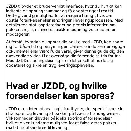
JZDD tilbyder et brugervenligt interface, hvor du hurtigt kan
indtaste dit sporingsnummer og få opdateringer i realtid.
Dette giver dig mulighed for at reagere hurtigt, hvis der
opstår forsinkelser eller ændringer i leveringsprocessen. Med
detaljerede statusopdateringer og præcis information om
pakkens rejse, minimeres usikkerheden og ventetiden for
modtageren.
At forstå, hvordan du sporer din pakke med JZDD, kan spare
dig for både tid og bekymringer. Uanset om du sender vigtige
dokumenter eller værdifulde varer, giver denne guide dig den
nødvendige viden til at overvåge din forsendelse trin for trin.
Med JZDD’s sporingsløsninger er det enkelt at holde sig
opdateret og sikre en tryg leveringsoplevelse.
Hvad er JZDD, og hvilke
forsendelser kan spores?
JZDD er en international logistikudbyder, der specialiserer sig
i transport og levering af pakker på tværs af landegrænser.
Virksomheden tilbyder pålidelig sporing af forsendelser,
hvilket giver kunderne mulighed for at følge deres pakker i
realtid fra afsendelse til levering.