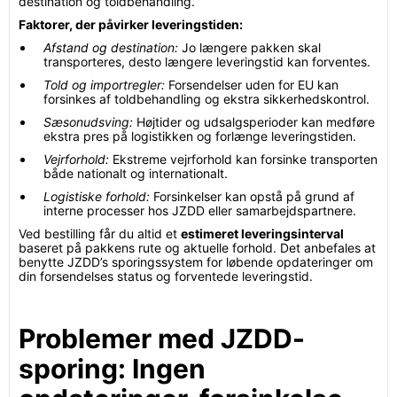
destination og toldbehandling.
Faktorer, der påvirker leveringstiden:
Afstand og destination:
Jo længere pakken skal
transporteres, desto længere leveringstid kan forventes.
Told og importregler:
Forsendelser uden for EU kan
forsinkes af toldbehandling og ekstra sikkerhedskontrol.
Sæsonudsving:
Højtider og udsalgsperioder kan medføre
ekstra pres på logistikken og forlænge leveringstiden.
Vejrforhold:
Ekstreme vejrforhold kan forsinke transporten
både nationalt og internationalt.
Logistiske forhold:
Forsinkelser kan opstå på grund af
interne processer hos JZDD eller samarbejdspartnere.
Ved bestilling får du altid et
estimeret leveringsinterval
baseret på pakkens rute og aktuelle forhold. Det anbefales at
benytte JZDD’s sporingssystem for løbende opdateringer om
din forsendelses status og forventede leveringstid.
Problemer med JZDD-
sporing: Ingen