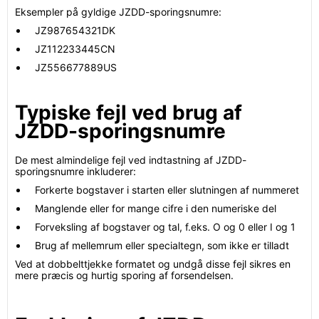
Eksempler på gyldige JZDD-sporingsnumre:
JZ987654321DK
JZ112233445CN
JZ556677889US
Typiske fejl ved brug af
JZDD-sporingsnumre
De mest almindelige fejl ved indtastning af JZDD-
sporingsnumre inkluderer:
Forkerte bogstaver i starten eller slutningen af nummeret
Manglende eller for mange cifre i den numeriske del
Forveksling af bogstaver og tal, f.eks. O og 0 eller I og 1
Brug af mellemrum eller specialtegn, som ikke er tilladt
Ved at dobbelttjekke formatet og undgå disse fejl sikres en
mere præcis og hurtig sporing af forsendelsen.