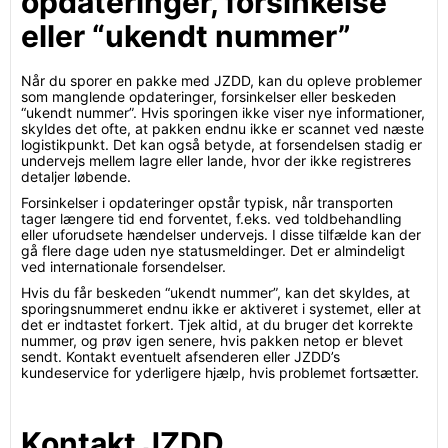
opdateringer, forsinkelse
eller “ukendt nummer”
Når du sporer en pakke med JZDD, kan du opleve problemer
som manglende opdateringer, forsinkelser eller beskeden
“ukendt nummer”. Hvis sporingen ikke viser nye informationer,
skyldes det ofte, at pakken endnu ikke er scannet ved næste
logistikpunkt. Det kan også betyde, at forsendelsen stadig er
undervejs mellem lagre eller lande, hvor der ikke registreres
detaljer løbende.
Forsinkelser i opdateringer opstår typisk, når transporten
tager længere tid end forventet, f.eks. ved toldbehandling
eller uforudsete hændelser undervejs. I disse tilfælde kan der
gå flere dage uden nye statusmeldinger. Det er almindeligt
ved internationale forsendelser.
Hvis du får beskeden “ukendt nummer”, kan det skyldes, at
sporingsnummeret endnu ikke er aktiveret i systemet, eller at
det er indtastet forkert. Tjek altid, at du bruger det korrekte
nummer, og prøv igen senere, hvis pakken netop er blevet
sendt. Kontakt eventuelt afsenderen eller JZDD’s
kundeservice for yderligere hjælp, hvis problemet fortsætter.
Kontakt JZDD