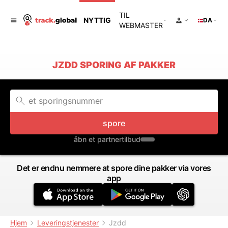
TIL
NYTTIG
DA
WEBMASTER
JZDD SPORING AF PAKKER
spore
åbn et partnertilbud
Det er endnu nemmere at spore dine pakker via vores
app
Hjem
Leveringstjenester
Jzdd