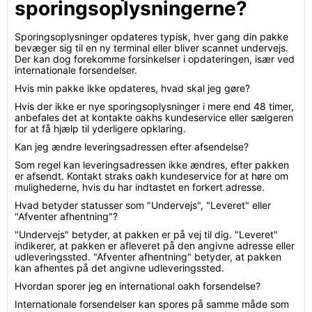
sporingsoplysningerne?
Sporingsoplysninger opdateres typisk, hver gang din pakke
bevæger sig til en ny terminal eller bliver scannet undervejs.
Der kan dog forekomme forsinkelser i opdateringen, især ved
internationale forsendelser.
Hvis min pakke ikke opdateres, hvad skal jeg gøre?
Hvis der ikke er nye sporingsoplysninger i mere end 48 timer,
anbefales det at kontakte oakhs kundeservice eller sælgeren
for at få hjælp til yderligere opklaring.
Kan jeg ændre leveringsadressen efter afsendelse?
Som regel kan leveringsadressen ikke ændres, efter pakken
er afsendt. Kontakt straks oakh kundeservice for at høre om
mulighederne, hvis du har indtastet en forkert adresse.
Hvad betyder statusser som "Undervejs", "Leveret" eller
"Afventer afhentning"?
"Undervejs" betyder, at pakken er på vej til dig. "Leveret"
indikerer, at pakken er afleveret på den angivne adresse eller
udleveringssted. "Afventer afhentning" betyder, at pakken
kan afhentes på det angivne udleveringssted.
Hvordan sporer jeg en international oakh forsendelse?
Internationale forsendelser kan spores på samme måde som