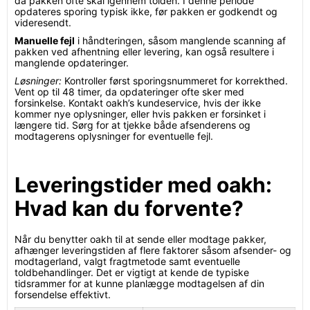
da pakken ofte skal igennem tolden. I denne periode
opdateres sporing typisk ikke, før pakken er godkendt og
videresendt.
Manuelle fejl
i håndteringen, såsom manglende scanning af
pakken ved afhentning eller levering, kan også resultere i
manglende opdateringer.
Løsninger:
Kontroller først sporingsnummeret for korrekthed.
Vent op til 48 timer, da opdateringer ofte sker med
forsinkelse. Kontakt oakh’s kundeservice, hvis der ikke
kommer nye oplysninger, eller hvis pakken er forsinket i
længere tid. Sørg for at tjekke både afsenderens og
modtagerens oplysninger for eventuelle fejl.
Leveringstider med oakh:
Hvad kan du forvente?
Når du benytter oakh til at sende eller modtage pakker,
afhænger leveringstiden af flere faktorer såsom afsender- og
modtagerland, valgt fragtmetode samt eventuelle
toldbehandlinger. Det er vigtigt at kende de typiske
tidsrammer for at kunne planlægge modtagelsen af din
forsendelse effektivt.