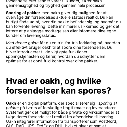
forsendelse eller sender varer til kunder, sikrer oakh
gennemsigtighed og tryghed gennem hele processen.
Sporing af pakker
med oakh giver dig mulighed for at
overvåge din forsendelses aktuelle status i realtid. Du kan
hurtigt finde ud af, hvor din pakke befinder sig, og hvornår du
kan forvente levering. Dette minimerer usikkerhed og gør det
lettere at planlægge modtagelsen eller informere dine egne
kunder om leveringsstatus.
Med denne guide
får du en trin-for-trin forklaring på, hvordan
du effektivt bruger oakh til at spore dine forsendelser. Du
bliver introduceret til de vigtigste funktioner i
sporingstjenesten og lærer, hvordan du udnytter dem
optimalt for at opnå fuld kontrol over dine pakker.
Hvad er oakh, og hvilke
forsendelser kan spores?
Oakh
er en digital platform, der specialiserer sig i
sporing af
pakker
på tværs af forskellige fragtfirmaer og leverandører.
Systemet gør det muligt for både private og virksomheder at
følge deres forsendelser i realtid fra afsendelse til levering.
Oakh integrerer information fra transportører som PostNord,
GLS, DAO, UPS, FedEx og DHL, hvilket giver et samlet