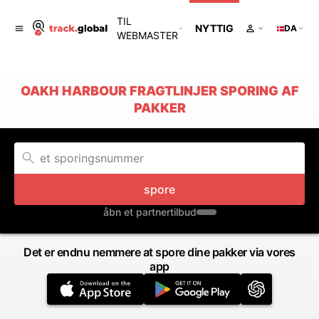
TIL
NYTTIG
DA
WEBMASTER
OAKH HARBOUR FRAGTLINJER SPORING AF
PAKKER
spore
åbn et partnertilbud
Det er endnu nemmere at spore dine pakker via vores
app