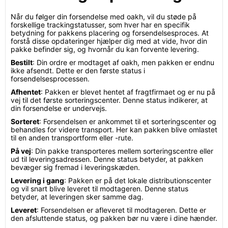
Når du følger din forsendelse med oakh, vil du støde på
forskellige trackingstatusser, som hver har en specifik
betydning for pakkens placering og forsendelsesproces. At
forstå disse opdateringer hjælper dig med at vide, hvor din
pakke befinder sig, og hvornår du kan forvente levering.
Bestilt
: Din ordre er modtaget af oakh, men pakken er endnu
ikke afsendt. Dette er den første status i
forsendelsesprocessen.
Afhentet
: Pakken er blevet hentet af fragtfirmaet og er nu på
vej til det første sorteringscenter. Denne status indikerer, at
din forsendelse er undervejs.
Sorteret
: Forsendelsen er ankommet til et sorteringscenter og
behandles for videre transport. Her kan pakken blive omlastet
til en anden transportform eller -rute.
På vej
: Din pakke transporteres mellem sorteringscentre eller
ud til leveringsadressen. Denne status betyder, at pakken
bevæger sig fremad i leveringskæden.
Levering i gang
: Pakken er på det lokale distributionscenter
og vil snart blive leveret til modtageren. Denne status
betyder, at leveringen sker samme dag.
Leveret
: Forsendelsen er afleveret til modtageren. Dette er
den afsluttende status, og pakken bør nu være i dine hænder.