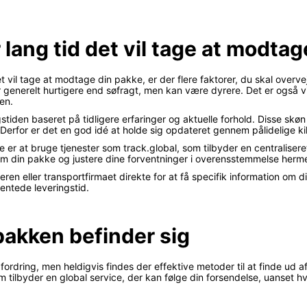
 lang tid det vil tage at modt
et vil tage at modtage din pakke, er der flere faktorer, du skal overve
r generelt hurtigere end søfragt, men kan være dyrere. Det er også vi
den.
gstiden baseret på tidligere erfaringer og aktuelle forhold. Disse s
Derfor er det en god idé at holde sig opdateret gennem pålidelige kil
se er at bruge tjenester som track.global, som tilbyder en centralisere
n om din pakke og justere dine forventninger i overensstemmelse herm
ren eller transportfirmaet direkte for at få specifik information om d
ventede leveringstid.
pakken befinder sig
ordring, men heldigvis findes der effektive metoder til at finde ud 
m tilbyder en global service, der kan følge din forsendelse, uanset h