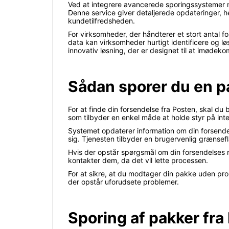
Ved at integrere avancerede sporingssystemer m
Denne service giver detaljerede opdateringer, he
kundetilfredsheden.
For virksomheder, der håndterer et stort antal 
data kan virksomheder hurtigt identificere og løs
innovativ løsning, der er designet til at imøde
Sådan sporer du en p
For at finde din forsendelse fra Posten, skal du
som tilbyder en enkel måde at holde styr på inte
Systemet opdaterer information om din forsendel
sig. Tjenesten tilbyder en brugervenlig grænsef
Hvis der opstår spørgsmål om din forsendelses r
kontakter dem, da det vil lette processen.
For at sikre, at du modtager din pakke uden prob
der opstår uforudsete problemer.
Sporing af pakker fra