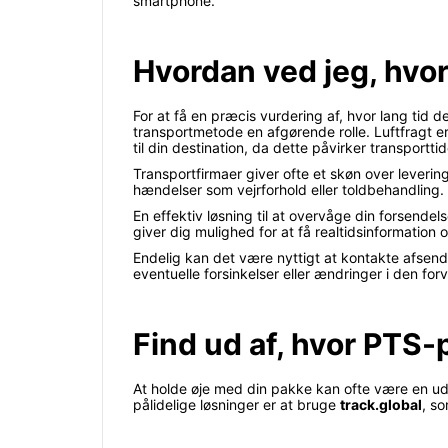
smartphone.
Hvordan ved jeg, hvor
For at få en præcis vurdering af, hvor lang tid d
transportmetode en afgørende rolle. Luftfragt e
til din destination, da dette påvirker transportti
Transportfirmaer giver ofte et skøn over leverin
hændelser som vejrforhold eller toldbehandling. 
En effektiv løsning til at overvåge din forsendel
giver dig mulighed for at få realtidsinformatio
Endelig kan det være nyttigt at kontakte afsende
eventuelle forsinkelser eller ændringer i den for
Find ud af, hvor PTS-
At holde øje med din pakke kan ofte være en udf
pålidelige løsninger er at bruge
track.global
, so