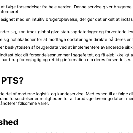
til at følge forsendelser fra hele verden. Denne service giver bruger
informeret.
designet med en intuitiv brugeroplevelse, der gør det enkelt at ind
nder sig, kan track.global give statusopdateringer og forventede le
de sig notifikationer for at modtage opdateringer direkte på deres enh
terer beskyttelsen af brugerdata ved at implementere avancerede sikk
ndtast blot dit forsendelsesnummer i søgefeltet, og få øjeblikkeligt 
 har brug for nøjagtig og rettidig information om deres forsendelser.
e PTS?
nde del af moderne logistik og kundeservice. Med evnen til at følge d
 dine forsendelser er muligheden for at forudsige leveringsdatoer mere
håndterer følsomme varer.
dshed