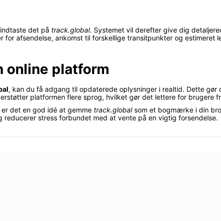
indtaste det på
track.global
. Systemet vil derefter give dig detalje
for afsendelse, ankomst til forskellige transitpunkter og estimeret l
n online platform
bal
, kan du få adgang til opdaterede oplysninger i realtid. Dette 
tøtter platformen flere sprog, hvilket gør det lettere for brugere fra
, er det en god idé at gemme
track.global
som et bogmærke i din bro
 og reducerer stress forbundet med at vente på en vigtig forsendelse.