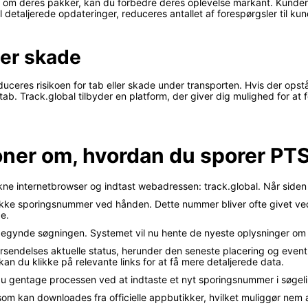
er om deres pakker, kan du forbedre deres oplevelse markant. Kunde
detaljerede opdateringer, reduceres antallet af forespørgsler til kund
ler skade
ceres risikoen for tab eller skade under transporten. Hvis der opstår
tab. Track.global tilbyder en platform, der giver dig mulighed for at fø
ioner om, hvordan du sporer PTS
ukne internetbrowser og indtast webadressen: track.global. Når siden e
unikke sporingsnummer ved hånden. Dette nummer bliver ofte givet ved
e.
t begynde søgningen. Systemet vil nu hente de nyeste oplysninger om
forsendelses aktuelle status, herunder den seneste placering og even
kan du klikke på relevante links for at få mere detaljerede data.
 du gentage processen ved at indtaste et nyt sporingsnummer i søgeli
 som kan downloades fra officielle appbutikker, hvilket muliggør nem