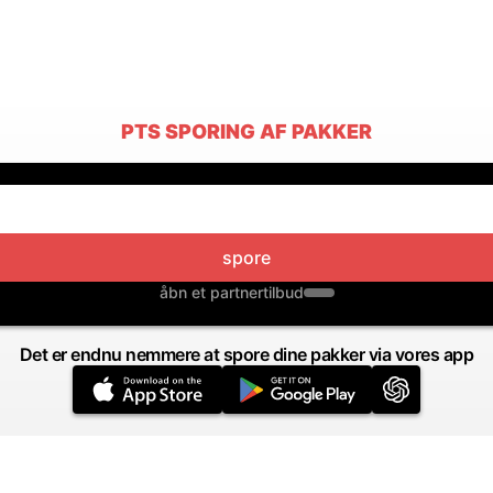
PTS SPORING AF PAKKER
spore
åbn et partnertilbud
Det er endnu nemmere at spore dine pakker via vores app