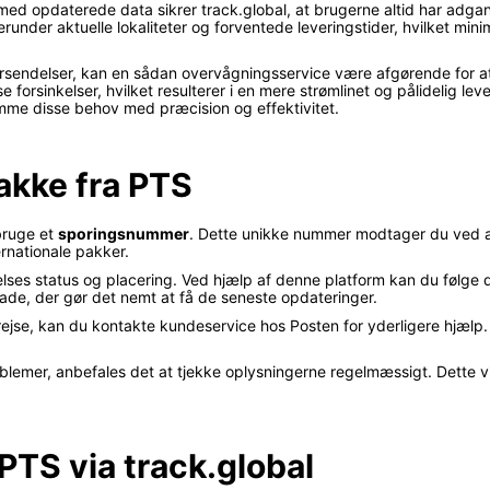
ed opdaterede data sikrer track.global, at brugerne altid har adgan
runder aktuelle lokaliteter og forventede leveringstider, hvilket min
forsendelser, kan en sådan overvågningsservice være afgørende for a
e forsinkelser, hvilket resulterer i en mere strømlinet og pålidelig lev
komme disse behov med præcision og effektivitet.
akke fra PTS
 bruge et
sporingsnummer
. Dette unikke nummer modtager du ved 
rnationale pakker.
ses status og placering. Ved hjælp af denne platform kan du følge 
lade, der gør det nemt at få de seneste opdateringer.
ejse, kan du kontakte kundeservice hos Posten for yderligere hjælp.
lemer, anbefales det at tjekke oplysningerne regelmæssigt. Dette vil
 PTS via track.global