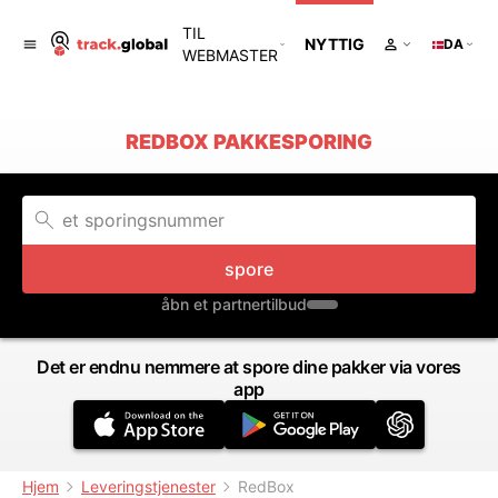
TIL
NYTTIG
DA
WEBMASTER
REDBOX PAKKESPORING
spore
åbn et partnertilbud
Det er endnu nemmere at spore dine pakker via vores
app
Hjem
Leveringstjenester
RedBox