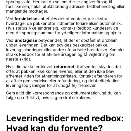
sporingsside. Her kan du se, om der er angivet årsag til
forsinkelsen, f.eks. ufuldstændig adresse, toldbehandling eller
manglende modtager.
Ved
forsinkelse
anbefales det at vente et par ekstra
hverdage, da pakker ofte indhenter forsinkelsen automatisk.
Hvis status ikke ændrer sig, kontakt Redbox kundeservice
med dit sporingsnummer for yderligere information og hjælp.
Ved
undtagelse
betyder det, at der er opstået et problem
under leveringen. Det kan skyldes beskadiget pakke,
leveringshindringer eller andre uforudsete hændelser. Kontakt
straks Redbox for at afklare årsagen og få vejledning om
næste skridt.
Hvis din pakke er blevet
returneret
til afsender, skyldes det
ofte, at pakken ikke kunne leveres, eller at den ikke blev
afhentet inden for afhentningsfristen. Kontakt afsenderen for
at aftale gensendelse eller refundering, og dobbelttjek dine
leveringsoplysninger for at undgå fejl fremover.
Gem altid din korrespondance og dokumentation, så du kan
følge op effektivt, hvis sagen skal eskaleres.
Leveringstider med redbox:
Hvad kan du forvente?