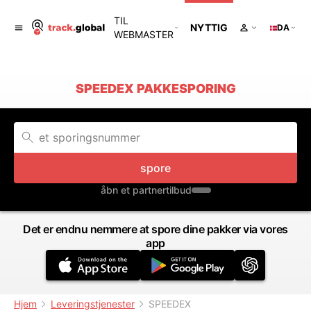
TIL
NYTTIG
DA
WEBMASTER
SPEEDEX PAKKESPORING
spore
åbn et partnertilbud
Det er endnu nemmere at spore dine pakker via vores
app
Hjem
Leveringstjenester
SPEEDEX