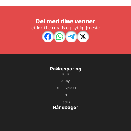
Del med dine venner
et link til en gratis og nyttig tjeneste
Pakkesporing
DPD
eBay
DHL Express
TNT
FedEx
Håndbøger