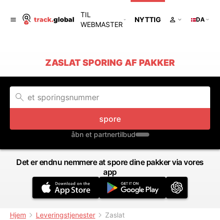
TIL
NYTTIG
DA
WEBMASTER
ZASLAT SPORING AF PAKKER
spore
åbn et partnertilbud
Det er endnu nemmere at spore dine pakker via vores
app
Hjem
Leveringstjenester
Zaslat