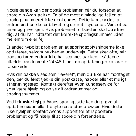
Nogle gange kan der opstå problemer, når du forsøger at
spore din Avon-pakke. En af de mest almindelige fejl er, at
sporingsnummeret ikke genkendes. Dette kan skyldes, at
ordren endnu ikke er blevet registreret i systemet. Vent et par
timer og prøv igen. Hvis problemet fortsætter, skal du sikre
dig, at du har indtastet det korrekte sporingsnummer uden
mellemrum eller fejl.
Et andet hyppigt problem er, at sporingsoplysningerne ikke
opdateres, selvom pakken er undervejs. Dette sker ofte, når
transportøren endnu ikke har scannet pakken. I sådanne
tilfælde bør du vente 24-48 timer, da opdateringer kan være
forsinkede.
Hvis din pakke vises som "leveret", men du ikke har modtaget
den, bør du først tjekke din postkasse, naboer eller et muligt
afhentningssted. Kontakt derefter Avon kundeservice for
yderligere hjælp og oplys dit ordrenummer og
sporingsnummer.
Ved tekniske fejl på Avons sporingsside kan du prøve at
opdatere siden eller benytte en anden browser. Hvis dette
ikke hjælper, kontakt Avons support for at rapportere
problemet og få hjælp til at spore din forsendelse.