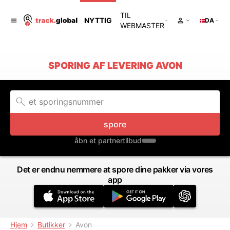
TIL
NYTTIG
DA
WEBMASTER
SPORING AF LEVERING AVON
spore
åbn et partnertilbud
Det er endnu nemmere at spore dine pakker via vores
app
Hjem
Butikker
Avon