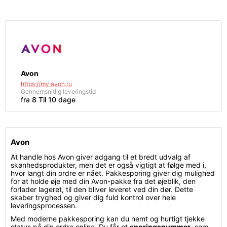
Avon
https://my.avon.ru
Gennemsnitlig leveringstid
fra 8 Til 10 dage
Avon
At handle hos Avon giver adgang til et bredt udvalg af
skønhedsprodukter, men det er også vigtigt at følge med i,
hvor langt din ordre er nået. Pakkesporing giver dig mulighed
for at holde øje med din Avon-pakke fra det øjeblik, den
forlader lageret, til den bliver leveret ved din dør. Dette
skaber tryghed og giver dig fuld kontrol over hele
leveringsprocessen.
Med moderne pakkesporing kan du nemt og hurtigt tjekke
status på din ordre online. Du får et
sporingsnummer
, som