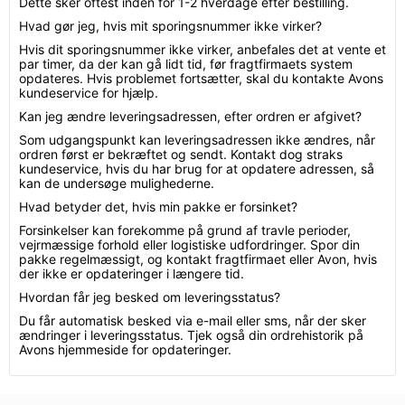
Dette sker oftest inden for 1-2 hverdage efter bestilling.
Hvad gør jeg, hvis mit sporingsnummer ikke virker?
Hvis dit sporingsnummer ikke virker, anbefales det at vente et
par timer, da der kan gå lidt tid, før fragtfirmaets system
opdateres. Hvis problemet fortsætter, skal du kontakte Avons
kundeservice for hjælp.
Kan jeg ændre leveringsadressen, efter ordren er afgivet?
Som udgangspunkt kan leveringsadressen ikke ændres, når
ordren først er bekræftet og sendt. Kontakt dog straks
kundeservice, hvis du har brug for at opdatere adressen, så
kan de undersøge mulighederne.
Hvad betyder det, hvis min pakke er forsinket?
Forsinkelser kan forekomme på grund af travle perioder,
vejrmæssige forhold eller logistiske udfordringer. Spor din
pakke regelmæssigt, og kontakt fragtfirmaet eller Avon, hvis
der ikke er opdateringer i længere tid.
Hvordan får jeg besked om leveringsstatus?
Du får automatisk besked via e-mail eller sms, når der sker
ændringer i leveringsstatus. Tjek også din ordrehistorik på
Avons hjemmeside for opdateringer.